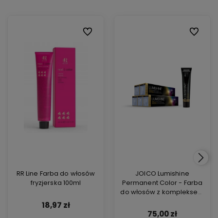
Do ulubionych
Do ulubi
RR Line Farba do włosów
JOICO Lumishine
fryzjerska 100ml
Permanent Color - Farba
do włosów z kompleksem
ARGIPLEX odbudowującym
18,97 zł
włosy 74ml
75,00 zł