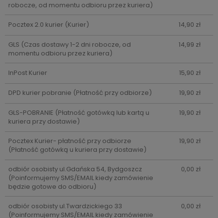
robocze, od momentu odbioru przez kuriera)
Pocztex 2.0 kurier
(Kurier)
14,90 zł
GLS
(Czas dostawy 1-2 dni robocze, od
14,99 zł
momentu odbioru przez kuriera)
InPost Kurier
15,90 zł
DPD kurier pobranie
(Płatność przy odbiorze)
19,90 zł
GLS-POBRANIE
(Płatność gotówką lub kartą u
19,90 zł
kuriera przy dostawie)
Pocztex Kurier- płatność przy odbiorze
19,90 zł
(Płatność gotówką u kuriera przy dostawie)
odbiór osobisty ul.Gdańska 54, Bydgoszcz
0,00 zł
(Poinformujemy SMS/EMAIL kiedy zamówienie
będzie gotowe do odbioru)
odbiór osobisty ul.Twardzickiego 33
0,00 zł
(Poinformujemy SMS/EMAIL kiedy zamówienie