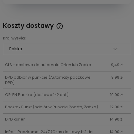
Koszty dostawy
Cena nie zawiera ewentualnych kosztów płatności
Kraj wysyłki:
GLS - dostawa do automatu Orlen lub Żabka
9,49 zł
DPD odbiór w punkcie
(Automaty paczkowe
9,99 zł
DPD)
ORLEN Paczka
(dostawa 1-2 dni )
10,90 zł
Pocztex Punkt
(odbiór w Punkcie Poczta, Żabka)
12,90 zł
DPD kurier
14,90 zł
InPost Paczkomat 24/7
(Czas dostawy 1-2 dni
14,90 zł