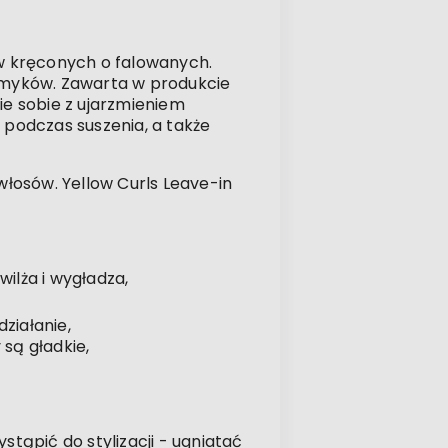
ów kręconych o falowanych.
osmyków. Zawarta w produkcie
e sobie z ujarzmieniem
podczas suszenia, a także
łosów. Yellow Curls Leave-in
ilża i wygładza,
ziałanie,
 są gładkie,
tąpić do stylizacji - ugniatać