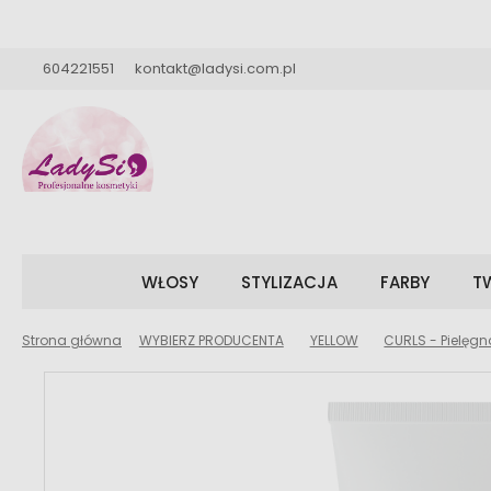
604221551
kontakt@ladysi.com.pl
WŁOSY
STYLIZACJA
FARBY
TW
Strona główna
WYBIERZ PRODUCENTA
YELLOW
CURLS - Pielęg