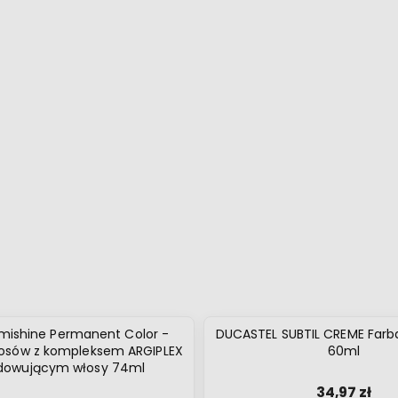
mishine Permanent Color -
DUCASTEL SUBTIL CREME Farb
łosów z kompleksem ARGIPLEX
60ml
dowującym włosy 74ml
34,97 zł