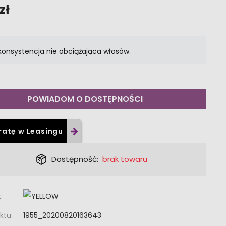
zł
konsystencja nie obciążająca włosów.
POWIADOM O DOSTĘPNOŚCI
ratę w Leasingu
Dostępność:
brak towaru
:
ktu:
1955_20200820163643