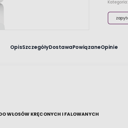
Kategoria:
zapyt
Opis
Szczegóły
Dostawa
Powiązane
Opinie
 DO WŁOSÓW KRĘCONYCH I FALOWANYCH