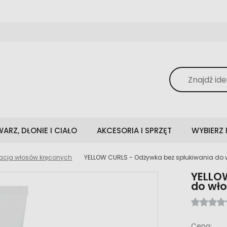
ARZ, DŁONIE I CIAŁO
AKCESORIA I SPRZĘT
WYBIERZ
nacja włosów kręconych
YELLOW CURLS - Odżywka bez spłukiwania do 
YELLO
do wło
Cena: