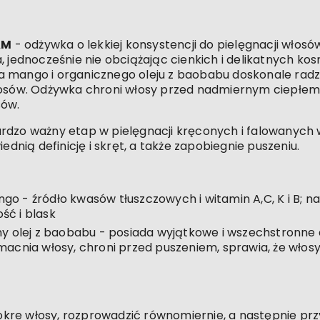
AM
- odżywka o lekkiej konsystencji do pielęgnacji włos
a, jednocześnie nie obciążając cienkich i delikatnych k
 mango i organicznego oleju z baobabu doskonale radzi
łosów. Odżywka chroni włosy przed nadmiernym ciepłem 
sów.
rdzo ważny etap w pielęgnacji kręconych i falowanych w
ią definicję i skręt, a także zapobiegnie puszeniu.
o - źródło kwasów tłuszczowych i witamin A,C, K i B; naw
ść i blask
ny olej z baobabu - posiada wyjątkowe i wszechstronne d
macnia włosy, chroni przed puszeniem, sprawia, że włosy
re włosy, rozprowadzić równomiernie, a następnie przys