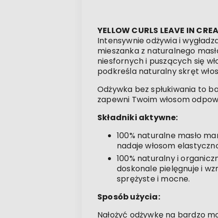
YELLOW CURLS LEAVE IN CRE
Intensywnie odżywia i wygładz
mieszanka z naturalnego masła
niesfornych i puszących się w
podkreśla naturalny skręt wło
Odżywka bez spłukiwania to ba
zapewni Twoim włosom odpowiedn
Składniki aktywne:
100% naturalne masło mang
nadaje włosom elastyczno
100% naturalny i organicz
doskonale pielęgnuje i wz
sprężyste i mocne.
Sposób użycia:
Nałożyć odżywkę na bardzo mok