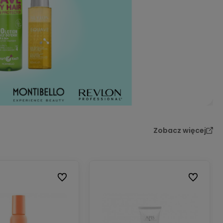
Zobacz więcej
Do ulubionych
Do ulubion