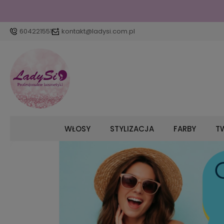
604221551
kontakt@ladysi.com.pl
WŁOSY
STYLIZACJA
FARBY
TW