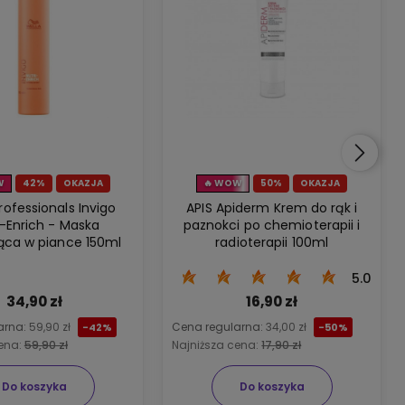
W
42%
OKAZJA
🔥 WOW
50%
OKAZJA
rofessionals Invigo
APIS Apiderm Krem do rąk i
Enrich - Maska
paznokci po chemioterapii i
jąca w piance 150ml
radioterapii 100ml
5.0
34,90 zł
16,90 zł
arna:
59,90 zł
Cena regularna:
34,00 zł
-42%
-50%
cena:
59,90 zł
Najniższa cena:
17,90 zł
Do koszyka
Do koszyka