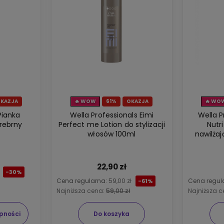
KAZJA
🔥 WOW
61%
OKAZJA
🔥 WO
Pianka
Wella Professionals Eimi
Wella P
Srebrny
Perfect me Lotion do stylizacji
Nutri-
włosów 100ml
nawilża
22,90 zł
-30%
Cena regularna:
59,00 zł
Cena regul
-61%
Najniższa cena:
59,00 zł
Najniższa 
pności
Do koszyka