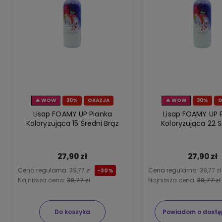
🔥 WOW
30%
OKAZJA
🔥 WOW
30%
O
Lisap FOAMY UP Pianka
Lisap FOAMY UP 
Koloryzująca 15 Średni Brąz
Koloryzująca 22 
27,90 zł
27,90 zł
Cena regularna:
39,77 zł
Cena regularna:
39,77 zł
-30%
Najniższa cena:
39,77 zł
Najniższa cena:
39,77 zł
Do koszyka
Powiadom o dostę