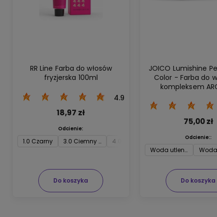
RR Line Farba do włosów
JOICO Lumishine P
fryzjerska 100ml
Color - Farba do 
kompleksem ARG
odbudowującym wł
4.9
18,97 zł
75,00 zł
Odcienie:
Odcienie::
1.0 Czarny
3.0 Ciemny brąz
4.0 Średni brąz
5.0 Jasny brąz
6.
Woda utleniona Joico
Woda 
Do koszyka
Do koszyka