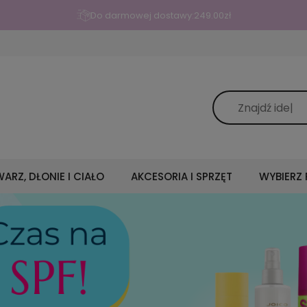
Do darmowej dostawy:
249.00
zł
ARZ, DŁONIE I CIAŁO
AKCESORIA I SPRZĘT
WYBIERZ