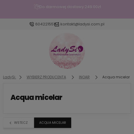
Do darmowej dostawy:
249.00
zł
604221551
kontakt@ladysi.com.pl
Zaloguj się
Załóż konto
LadySi
WYBIERZ PRODUCENTA
INOAR
Acqua micelar
Acqua micelar
Wybierz coś dla siebie z naszej aktualnej oferty lub
zaloguj się, aby przywrócić dodane produkty do
listy z poprzedniej sesji.
WSTECZ
ACQUA MICELAR