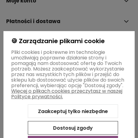
Moje konto
Płatności i dostawa
🍪 Zarządzanie plikami cookie
Informacje
Pliki cookies i pokrewne im technologie
umożliwiają poprawne działanie strony i
O nas
pomagają nam dostosować ofertę do Twoich
potrzeb. Możesz zaakceptować wykorzystanie
przez nas wszystkich tych plików i przejść do
sklepu lub dostosować użycie plików do swoich
preferencji, wybierając opcję "Dostosuj zgody".
Więcej o plikach cookies przeczytasz w naszej
Polityce prywatności.
Zaakceptuj tylko niezbędne
Sklep internetowy Shoper Premium
Szablon Shoper Modern
3.0™
od GrowCommerce
Dostosuj zgody