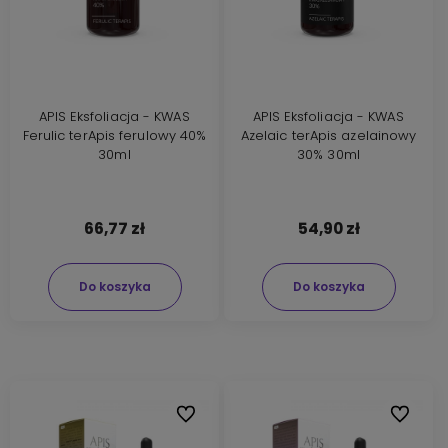
APIS Eksfoliacja - KWAS
APIS Eksfoliacja - KWAS
Ferulic terApis ferulowy 40%
Azelaic terApis azelainowy
30ml
30% 30ml
66,77 zł
54,90 zł
Do koszyka
Do koszyka
Do ulubionych
Do ulubi