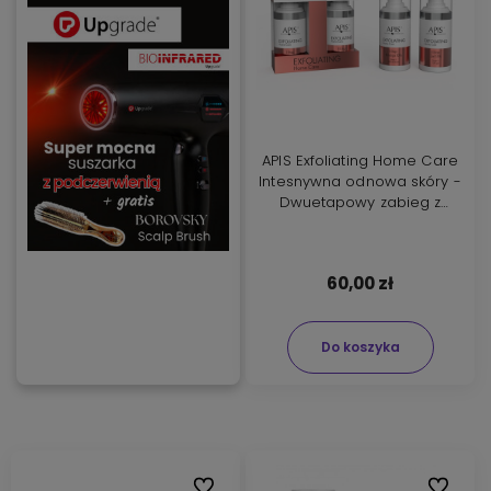
APIS Exfoliating Home Care
Intesnywna odnowa skóry -
Dwuetapowy zabieg z
kwasami 2x15ml
60,00 zł
Do koszyka
Do ulubionych
Do ulubi