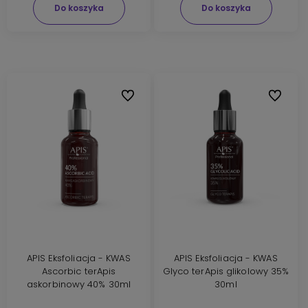
Do koszyka
Do koszyka
Do ulubionych
Do ulubi
APIS Eksfoliacja - KWAS
APIS Eksfoliacja - KWAS
Ascorbic terApis
Glyco terApis glikolowy 35%
askorbinowy 40% 30ml
30ml