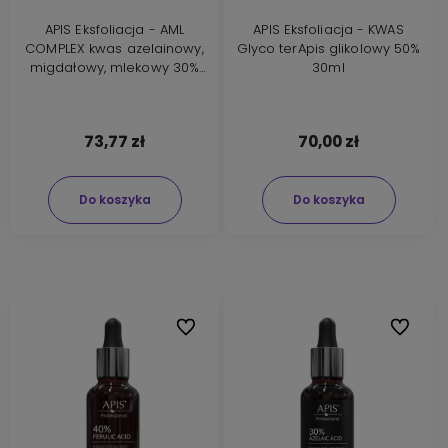
APIS Eksfoliacja - AML
APIS Eksfoliacja - KWAS
COMPLEX kwas azelainowy,
Glyco terApis glikolowy 50%
migdałowy, mlekowy 30%
30ml
30ml
73,77 zł
70,00 zł
Do koszyka
Do koszyka
Do ulubionych
Do ulubi