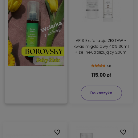
APIS Eksfoliacja ZESTAW -
kwas migdałowy 40% 30ml
+ żel neutralizujący 200ml
5.0
115,00 zł
Do koszyka
Do ulubionych
Do ulubi