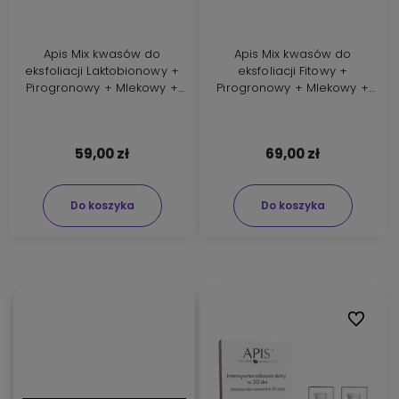
Apis Mix kwasów do
Apis Mix kwasów do
eksfoliacji Laktobionowy +
eksfoliacji Fitowy +
Pirogronowy + Mlekowy +
Pirogronowy + Mlekowy +
Azelainowy 40% 50ml
Ferulowy 40% 50ml
59,00 zł
69,00 zł
Do koszyka
Do koszyka
Do ulubi