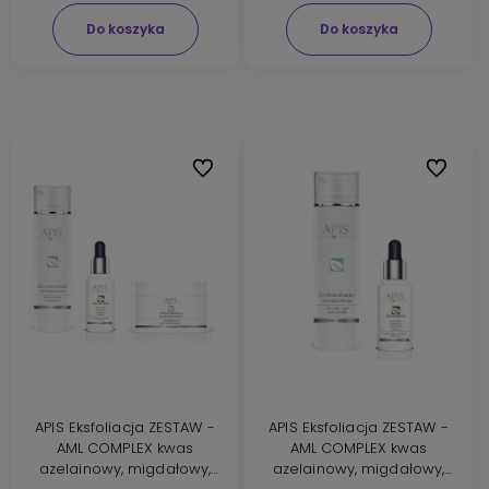
Do koszyka
Do koszyka
Do ulubionych
Do ulubi
APIS Eksfoliacja ZESTAW -
APIS Eksfoliacja ZESTAW -
AML COMPLEX kwas
AML COMPLEX kwas
azelainowy, migdałowy,
azelainowy, migdałowy,