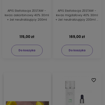
APIS Eksfoliacja ZESTAW -
APIS Eksfoliacja ZESTAW -
kwas askorbinowy 40% 30ml
kwas migdałowy 40% 30ml
+ żel neutralizujący 200ml
+ żel neutralizujący 200ml +
maska łagodząca 200ml
115,00 zł
169,00 zł
Do koszyka
Do koszyka
Do ulubi