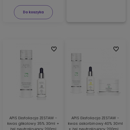
Do koszyka
Do ulubionych
Do ulubi
APIS Eksfoliacja ZESTAW -
APIS Eksfoliacja ZESTAW -
kwas glikolowy 35% 30ml +
kwas askorbinowy 40% 30ml
żel neutralizujący 200ml
+ żel neutralizujący 200ml +