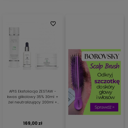
Do ulubionych
APIS Eksfoliacja ZESTAW -
kwas glikolowy 35% 30ml +
żel neutralizujący 200ml +
maska łagodząca 200ml
169,00 zł