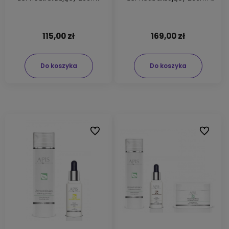
maska łagodząca 200ml
115,00 zł
169,00 zł
Do koszyka
Do koszyka
Do ulubionych
Do ulubi