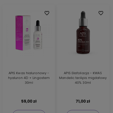
Do ulubionych
Do ulubi
APIS Kwas hialuronowy -
APIS Eksfoliacja - KWAS
hyaluron 4D + Lingostem
Mandelic terApis migdałowy
30ml
40% 30ml
59,00 zł
71,00 zł