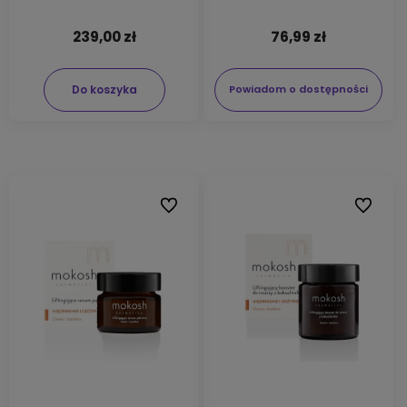
239,00 zł
76,99 zł
Do koszyka
Powiadom o dostępności
Do ulubionych
Do ulubi