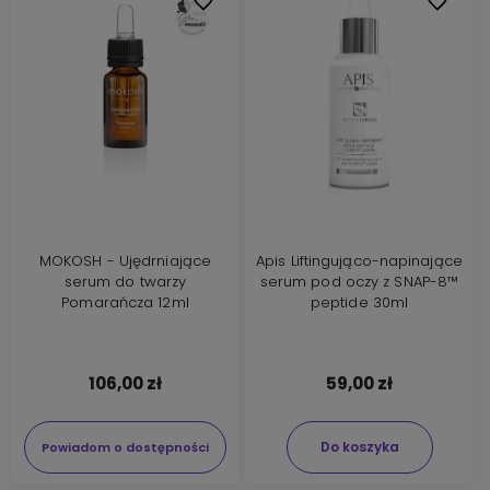
Do ulubionych
Do ulubi
MOKOSH - Ujędrniające
Apis Liftingująco-napinające
serum do twarzy
serum pod oczy z SNAP-8™
Pomarańcza 12ml
peptide 30ml
106,00 zł
59,00 zł
Do koszyka
Powiadom o dostępności