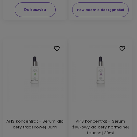
Do koszyka
Powiadom o dostępności
Do ulubionych
Do ulubi
APIS Koncentrat - Serum dla
APIS Koncentrat - Serum
cery trądzikowej 30ml
śliwkowy do cery normalnej
i suchej 30ml