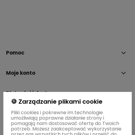
polityce prywatności
Pomoc
Moje konto
Płatności i dostawa
🍪 Zarządzanie plikami cookie
Pliki cookies i pokrewne im technologie
Informacje
umożliwiają poprawne działanie strony i
pomagają nam dostosować ofertę do Twoich
potrzeb. Możesz zaakceptować wykorzystanie
O nas
przez nas wszystkich tych plików i przejść do