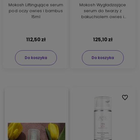
Mokosh Liftingujące serum
Mokosh Wygładzające
pod oczy owies i bambus
serum do twarzy z
15ml
bakuchiolem owies i
bambus 30ml
112,50 zł
125,10 zł
Do koszyka
Do koszyka
Do ulubi