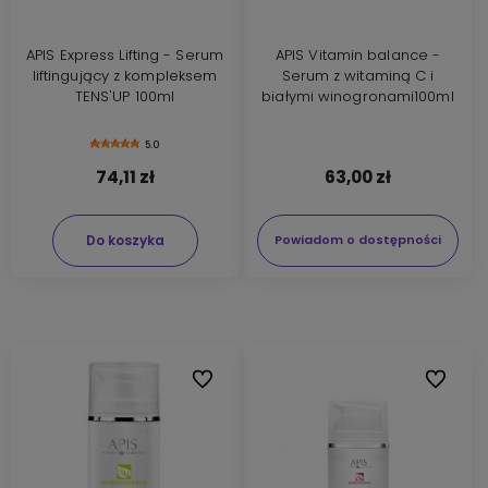
APIS Express Lifting - Serum
APIS Vitamin balance -
liftingujący z kompleksem
Serum z witaminą C i
TENS'UP 100ml
białymi winogronami100ml
5.0
74,11 zł
63,00 zł
Do koszyka
Powiadom o dostępności
Do ulubionych
Do ulubi