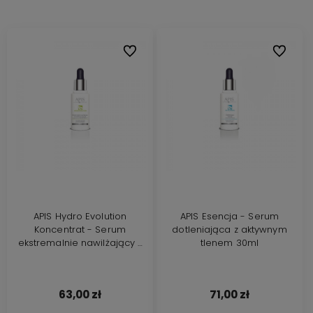
Do ulubionych
Do ulubi
APIS Hydro Evolution
APIS Esencja - Serum
Koncentrat - Serum
dotleniająca z aktywnym
ekstremalnie nawilżający z
tlenem 30ml
gruszką i rabarbarem
AQUAXTREM 30ml
63,00 zł
71,00 zł