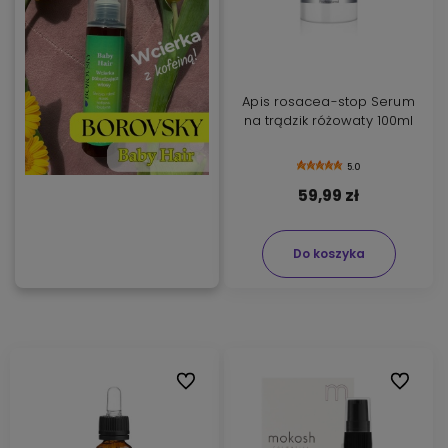
Apis rosacea-stop Serum
na trądzik różowaty 100ml
5.0
59,99 zł
Do koszyka
Do ulubionych
Do ulubi