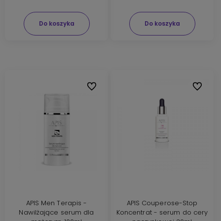
Do koszyka
Do koszyka
Do ulubionych
Do ulubi
APIS Men Terapis -
APIS Couperose-Stop
Nawilżające serum dla
Koncentrat - serum do cery