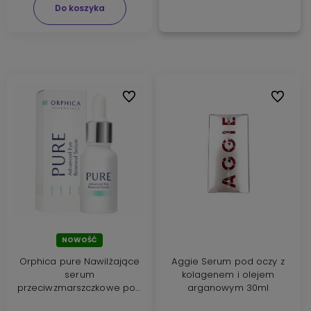
Do koszyka
Do ulubionych
Do ulubi
NOWOŚĆ
Orphica pure Nawilżające
Aggie Serum pod oczy z
serum
kolagenem i olejem
przeciwzmarszczkowe pod
arganowym 30ml
oczy 15ml