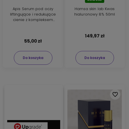
Apis Serum pod oczy
Hamsa skin lab Kwas
liftingujące i redukujące
hialuronowy 8% 50ml
cienie z kompleksem
eye'fective 10ml
149,97 zł
55,00 zł
Do koszyka
Do koszyka
Do ulubi