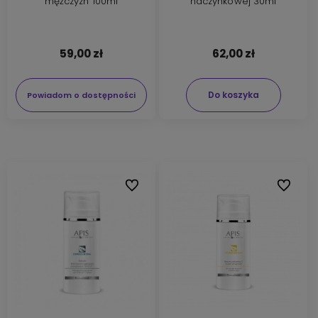
mężczyzn 100ml
naczynkowej 30ml
59,00 zł
62,00 zł
Do koszyka
Powiadom o dostępności
Do ulubionych
Do ulubi