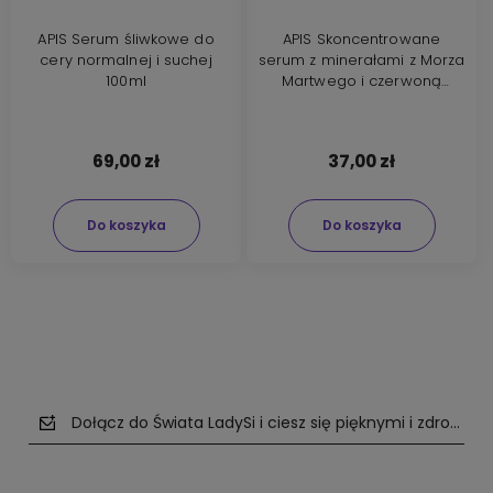
APIS Serum śliwkowe do
APIS Skoncentrowane
cery normalnej i suchej
serum z minerałami z Morza
100ml
Martwego i czerwoną
herbatą 200ml
69,00 zł
37,00 zł
Do koszyka
Do koszyka
Dołącz do Świata LadySi i ciesz się pięknymi i zdrowym