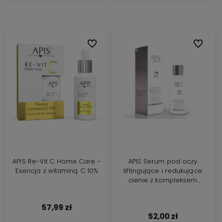
Do ulubionych
Do ulubi
APIS Re-Vit C Home Care -
APIS Serum pod oczy
Esencja z witaminą C 10%
liftingujące i redukujące
cienie z kompleksem
eye'fective 30ml
57,99 zł
52,00 zł