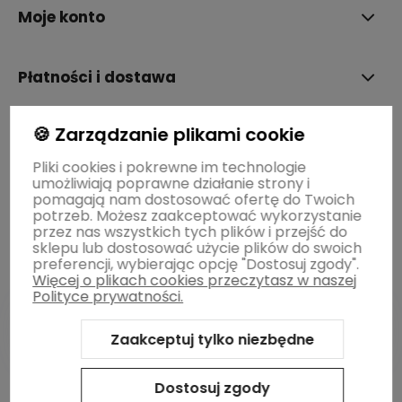
Moje konto
Płatności i dostawa
🍪 Zarządzanie plikami cookie
Informacje
Pliki cookies i pokrewne im technologie
umożliwiają poprawne działanie strony i
O nas
pomagają nam dostosować ofertę do Twoich
potrzeb. Możesz zaakceptować wykorzystanie
przez nas wszystkich tych plików i przejść do
sklepu lub dostosować użycie plików do swoich
preferencji, wybierając opcję "Dostosuj zgody".
Więcej o plikach cookies przeczytasz w naszej
Polityce prywatności.
Zaakceptuj tylko niezbędne
Sklep internetowy Shoper Premium
Szablon Shoper Modern
3.0™
od GrowCommerce
Dostosuj zgody