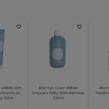
Do ulubionych
Do ulubionych
utilities skin
Alter Ego Color Utilities
Alter 
ochronny do
Zmywacz farby Stain Remover
Transfo
wy 100ml
200ml