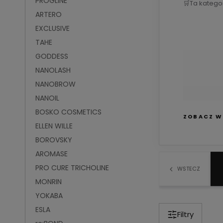
PROGLINE
🛒
Ta katego
ARTERO
EXCLUSIVE
TAHE
GODDESS
NANOLASH
NANOBROW
NANOIL
BOSKO COSMETICS
ZOBACZ W
ELLEN WILLE
BOROVSKY
Color U
AROMASE
oraz po za
PRO CURE TRICHOLINE
olejku d
WSTECZ
MONRIN
YOKABA
ESLA
Filtry