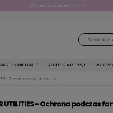
Do darmowej dostawy:
249.00
zł
ARZ, DŁONIE I CIAŁO
AKCESORIA I SPRZĘT
WYBIERZ
ITIES - Ochrona podczas farbowania
 UTILITIES - Ochrona podczas f