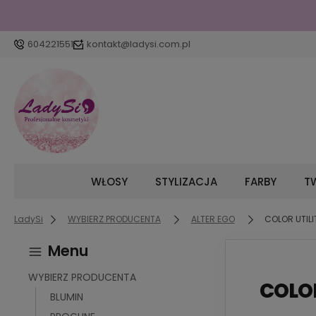
604221551
kontakt@ladysi.com.pl
WŁOSY
STYLIZACJA
FARBY
TW
LadySi
WYBIERZ PRODUCENTA
ALTER EGO
COLOR UTIL
Menu
WYBIERZ PRODUCENTA
COLOR
BLUMIN