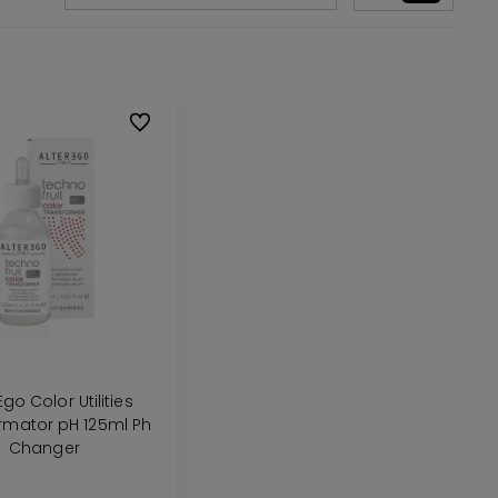
Do ulubionych
Ego Color Utilities
rmator pH 125ml Ph
Changer