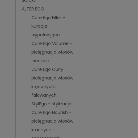
JOICO
ALTER EGO
Cure Ego Filler -
kuracja
wypełniająca
Cure Ego Volume -
pielęgnacja włosów
cienkich
Cure Ego Curly -
pielęgnacja włosów
kręconych i
falowanych
StylEgo - stylizacja
Cure Ego Nourish -
pielęgnacja włosów
kruchych i