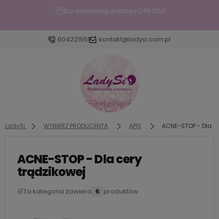
Do darmowej dostawy:
249.00
zł
604221551
kontakt@ladysi.com.pl
Zaloguj się
Załóż konto
LadySi
WYBIERZ PRODUCENTA
APIS
ACNE-STOP - Dla ce
ACNE-STOP - Dla cery
Wybierz coś dla siebie z naszej aktualnej oferty lub
trądzikowej
zaloguj się, aby przywrócić dodane produkty do
listy z poprzedniej sesji.
🛒
Ta kategoria zawiera
6
produktów