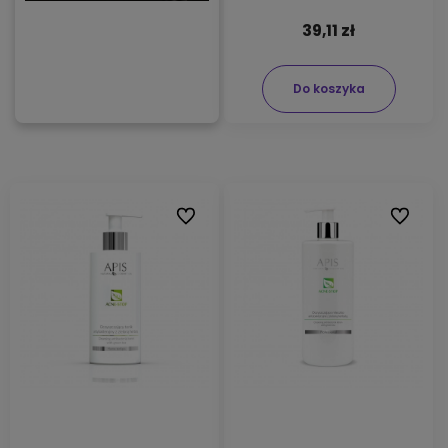
39,11 zł
Do koszyka
Do ulubionych
Do ulubi