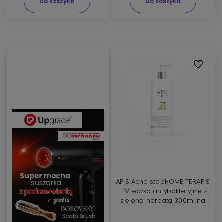
Do koszyka
Do koszyka
Do ulubi
APIS Acne stopHOME TERAPIS
- Mleczko antybakteryjne z
zieloną herbatą 300ml na
trądzik