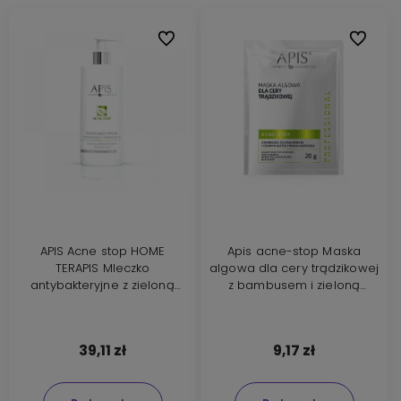
Do ulubionych
Do ulubi
APIS Acne stop HOME
Apis acne-stop Maska
TERAPIS Mleczko
algowa dla cery trądzikowej
antybakteryjne z zieloną
z bambusem i zieloną
herbatą 300ml
herbatą 20g
39,11 zł
9,17 zł