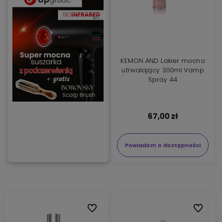
KEMON AND Lakier mocno
utrwalający 300ml Vamp
Spray 44
67,00 zł
Powiadom o dostępności
Do ulubionych
Do ulubi