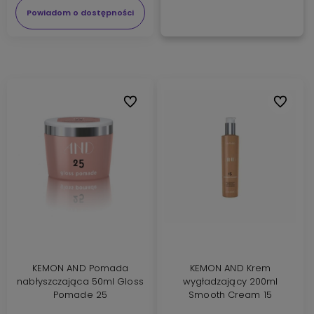
Powiadom o dostępności
Do ulubionych
Do ulubi
KEMON AND Pomada
KEMON AND Krem
nabłyszczająca 50ml Gloss
wygładzający 200ml
Pomade 25
Smooth Cream 15