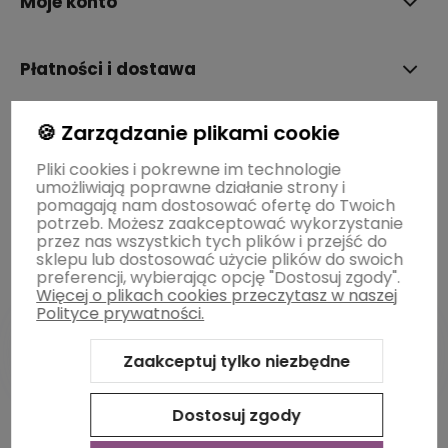
Moje konto
Płatności i dostawa
🍪 Zarządzanie plikami cookie
Informacje
Pliki cookies i pokrewne im technologie
umożliwiają poprawne działanie strony i
O nas
pomagają nam dostosować ofertę do Twoich
potrzeb. Możesz zaakceptować wykorzystanie
przez nas wszystkich tych plików i przejść do
sklepu lub dostosować użycie plików do swoich
preferencji, wybierając opcję "Dostosuj zgody".
Więcej o plikach cookies przeczytasz w naszej
Polityce prywatności.
Zaakceptuj tylko niezbędne
Sklep internetowy Shoper Premium
Szablon Shoper Modern
3.0™
od GrowCommerce
Dostosuj zgody