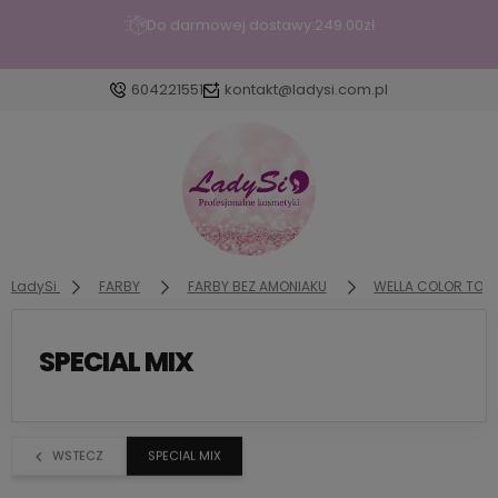
Do darmowej dostawy:
249.00
zł
604221551
kontakt@ladysi.com.pl
Zaloguj się
Załóż konto
LadySi
FARBY
FARBY BEZ AMONIAKU
WELLA COLOR TOU
SPECIAL MIX
Wybierz coś dla siebie z naszej aktualnej oferty lub
zaloguj się, aby przywrócić dodane produkty do
listy z poprzedniej sesji.
WSTECZ
SPECIAL MIX