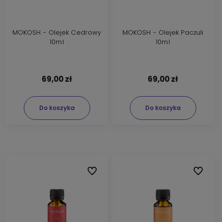
MOKOSH - Olejek Cedrowy
MOKOSH - Olejek Paczuli
10ml
10ml
69,00 zł
69,00 zł
Do koszyka
Do koszyka
Do ulubionych
Do ulubi