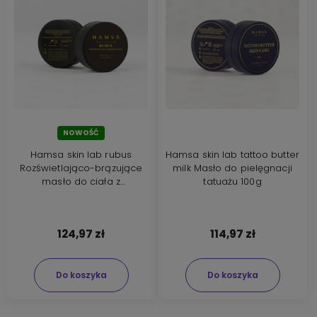
NOWOŚĆ
Hamsa skin lab rubus
Hamsa skin lab tattoo butter
Rozświetlająco-brązujące
milk Masło do pielęgnacji
masło do ciała z
tatuażu 100g
drobinkami złota 100ml
124,97 zł
114,97 zł
Do koszyka
Do koszyka