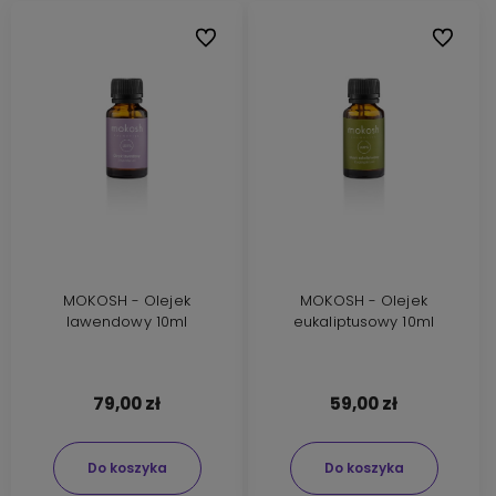
Do ulubionych
Do ulubi
MOKOSH - Olejek
MOKOSH - Olejek
lawendowy 10ml
eukaliptusowy 10ml
79,00 zł
59,00 zł
Do koszyka
Do koszyka