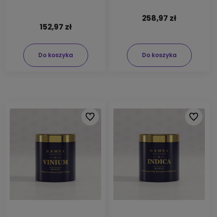
258,97 zł
152,97 zł
Do koszyka
Do koszyka
Do ulubionych
Do ulubi