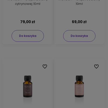
cytrynowej 10ml
10ml
79,00 zł
69,00 zł
Do koszyka
Do koszyka
Do ulubionych
Do ulubi