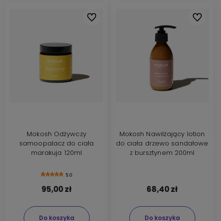
Do ulubionych
Do ulubi
Mokosh Odżywczy
Mokosh Nawilżający lotion
samoopalacz do ciała
do ciała drzewo sandałowe
marakuja 120ml
z bursztynem 200ml
5.0
95,00 zł
68,40 zł
Do koszyka
Do koszyka