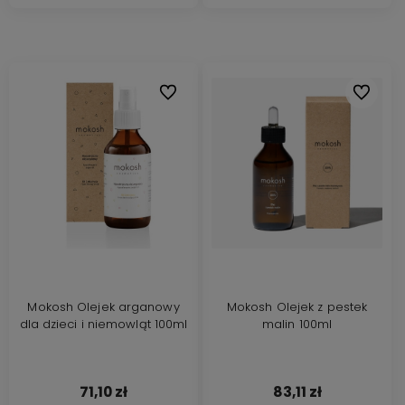
Do ulubionych
Do ulubi
Mokosh Olejek arganowy
Mokosh Olejek z pestek
dla dzieci i niemowląt 100ml
malin 100ml
71,10 zł
83,11 zł