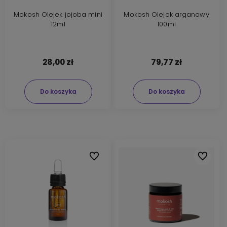
Mokosh Olejek jojoba mini
Mokosh Olejek arganowy
12ml
100ml
28,00 zł
79,77 zł
Do koszyka
Do koszyka
Do ulubionych
Do ulubi