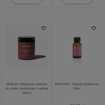
Do ulubionych
Do ulubi
Mokosh Odżywczy balsam
MOKOSH - Olejek Szałwiowy
do ciała czekolada z wiśnią
10ml
180ml