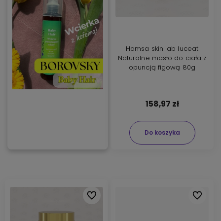
Hamsa skin lab luceat
Naturalne masło do ciała z
opuncją figową 80g
158,97 zł
Do koszyka
Do ulubionych
Do ulubi