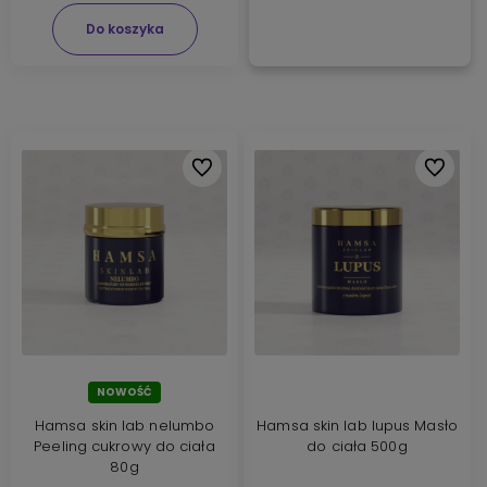
Do koszyka
Do ulubionych
Do ulubi
NOWOŚĆ
Hamsa skin lab nelumbo
Hamsa skin lab lupus Masło
Peeling cukrowy do ciała
do ciała 500g
80g