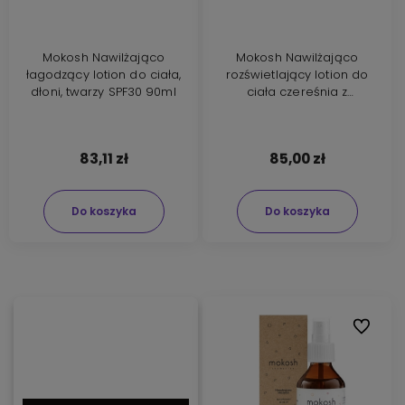
Mokosh Nawilżająco
Mokosh Nawilżająco
łagodzący lotion do ciała,
rozświetlający lotion do
dłoni, twarzy SPF30 90ml
ciała czereśnia z
bursztynem 200ml
83,11 zł
85,00 zł
Do koszyka
Do koszyka
Do ulubi