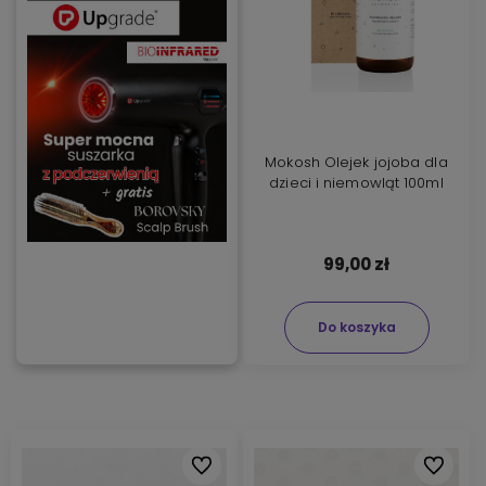
Mokosh Olejek jojoba dla
dzieci i niemowląt 100ml
99,00 zł
Do koszyka
Do ulubionych
Do ulubi