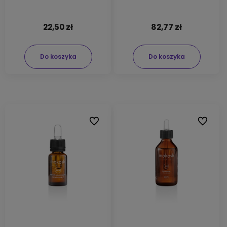
22,50 zł
82,77 zł
Do koszyka
Do koszyka
Do ulubionych
Do ulubi