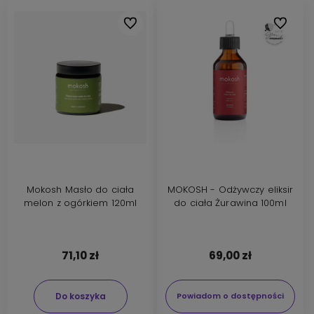
Do ulubionych
Do ulubi
Mokosh Masło do ciała
MOKOSH - Odżywczy eliksir
melon z ogórkiem 120ml
do ciała Żurawina 100ml
71,10 zł
69,00 zł
Do koszyka
Powiadom o dostępności