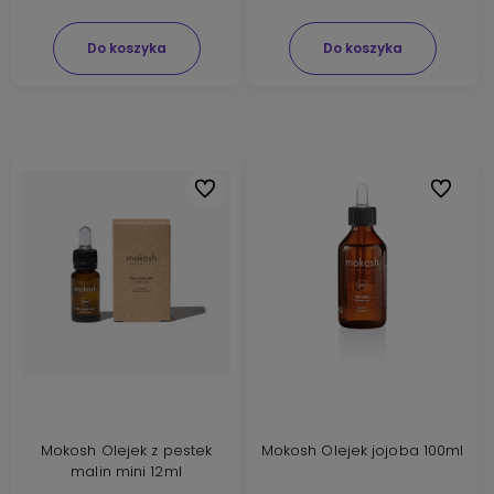
Do koszyka
Do koszyka
Do ulubionych
Do ulubi
Mokosh Olejek z pestek
Mokosh Olejek jojoba 100ml
malin mini 12ml