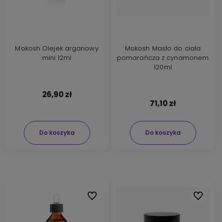
Mokosh Olejek arganowy
Mokosh Masło do ciała
mini 12ml
pomarańcza z cynamonem
120ml
26,90 zł
71,10 zł
Do koszyka
Do koszyka
Do ulubionych
Do ulubi