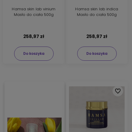
Hamsa skin lab vinium
Hamsa skin lab indica
Masło do ciała 500g
Masło do ciała 500g
258,97 zł
258,97 zł
Do koszyka
Do koszyka
Do ulubi