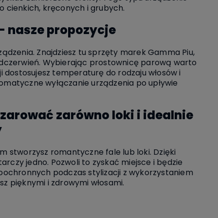
 cienkich, kręconych i grubych.
- nasze propozycje
urządzenia. Znajdziesz tu sprzęty marek Gamma Piu,
podczerwień. Wybierając prostownicę parową warto
ji dostosujesz temperaturę do rodzaju włosów i
utomatyczne wyłączanie urządzenia po upływie
arować zarówno loki i idealnie
y
nim stworzysz romantyczne fale lub loki. Dzięki
czy jedno. Pozwoli to zyskać miejsce i będzie
oochronnych podczas stylizacji z wykorzystaniem
esz pięknymi i zdrowymi włosami.