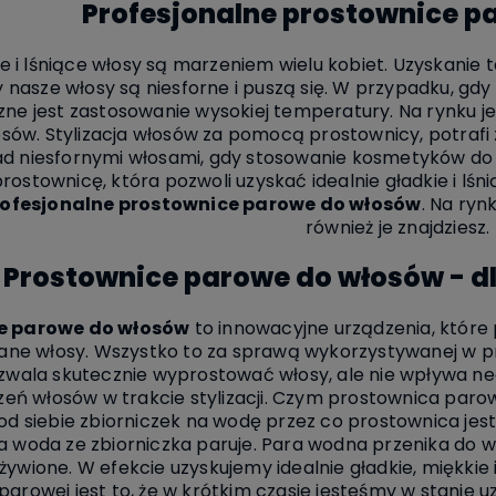
Profesjonalne prostownice p
ie i lśniące włosy są marzeniem wielu kobiet. Uzyskanie 
 nasze włosy są niesforne i puszą się. W przypadku, gdy k
zne jest zastosowanie wysokiej temperatury. Na rynku j
osów. Stylizacja włosów za pomocą prostownicy, potrafi 
 niesfornymi włosami, gdy stosowanie kosmetyków do st
rostownicę, która pozwoli uzyskać idealnie gładkie i lśni
rofesjonalne prostownice parowe do włosów
. Na ryn
również je znajdziesz
Prostownice parowe do włosów - d
e parowe do włosów
to innowacyjne urządzenia, które
ane włosy. Wszystko to za sprawą wykorzystywanej w p
zwala skutecznie wyprostować włosy, ale nie wpływa ne
eń włosów w trakcie stylizacji. Czym prostownica parow
 od siebie zbiorniczek na wodę przez co prostownica jes
woda ze zbiorniczka paruje. Para wodna przenika do w
dżywione. W efekcie uzyskujemy idealnie gładkie, miękki
parowej jest to, że w krótkim czasie jesteśmy w stanie 