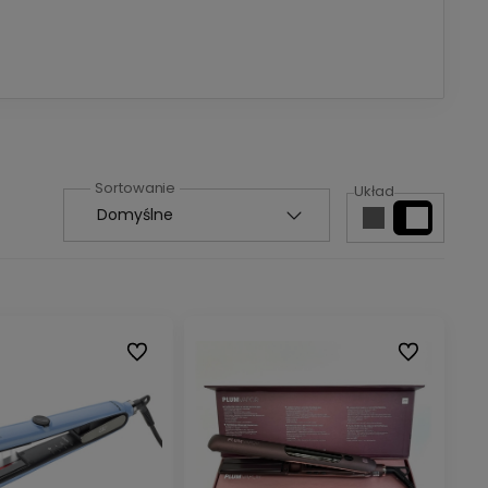
Układ
Do ulubionych
Do ulubionyc