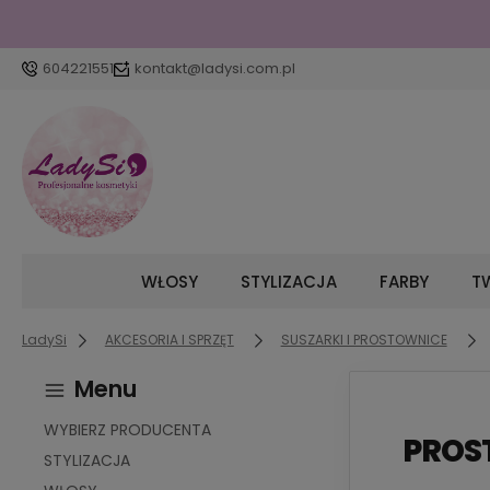
604221551
kontakt@ladysi.com.pl
WŁOSY
STYLIZACJA
FARBY
TW
LadySi
AKCESORIA I SPRZĘT
SUSZARKI I PROSTOWNICE
Menu
WYBIERZ PRODUCENTA
PROS
STYLIZACJA