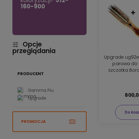
koloryzacji?
512-
używaj raz w
 się
160-900
tygodniu.
Opcje
przeglądania
Upgrade ug92e
parowa do 
szczotka Bor
PRODUCENT
bru
Gamma Piu
800,0
Upgrade
Do kos
PROMOCJA