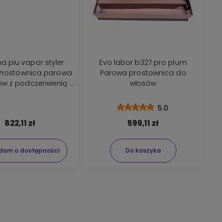
piu vapor styler
Evo labor b327 pro plum
 Prostownica parowa
Parowa prostownica do
w z podczerwienią i
włosów
izacją niebieska
5.0
822,11 zł
599,11 zł
dom o dostępności
Do koszyka