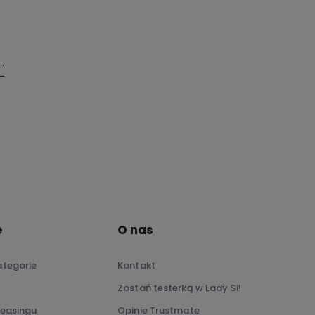
ami.
e
O nas
tegorie
Kontakt
Zostań testerką w Lady Si!
leasingu
Opinie Trustmate