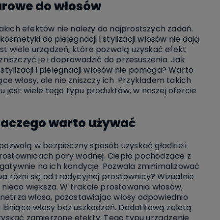
arowe do włosów
takich efektów nie należy do najprostszych zadań.
osmetyki do pielęgnacji i stylizacji włosów nie dają
est wiele urządzeń, które pozwolą uzyskać efekt
zniszczyć je i doprowadzić do przesuszenia. Jak
ylizacji i pielęgnacji włosów nie pomaga? Warto
ące włosy, ale nie zniszczy ich. Przykładem takich
ku jest wiele tego typu produktów, w naszej ofercie
.
laczego warto używać
 pozwolą w bezpieczny sposób uzyskać gładkie i
rostownicach pary wodnej. Ciepło pochodzące z
gatywnie na ich kondycję. Pozwala zminimalizować
a różni się od tradycyjnej prostownicy? Wizualnie
t nieco większa. W trakcie prostowania włosów,
nętrza włosa, pozostawiając włosy odpowiednio
e i lśniące włosy bez uszkodzeń. Dodatkową zaletą
uzyskać zamierzone efekty. Tego typu urządzenie