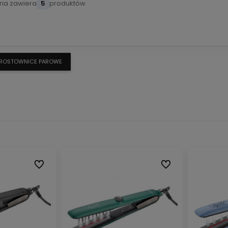
ria zawiera
5
produktów
ROSTOWNICE PAROWE
Do ulubionych
Do ulubionych