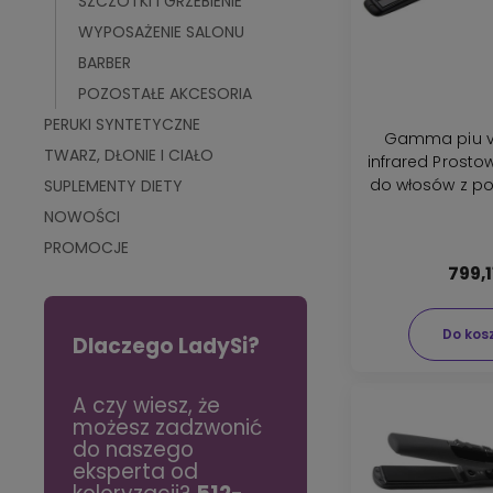
SZCZOTKI I GRZEBIENIE
WYPOSAŻENIE SALONU
BARBER
POZOSTAŁE AKCESORIA
PERUKI SYNTETYCZNE
Gamma piu va
TWARZ, DŁONIE I CIAŁO
infrared Prost
do włosów z po
SUPLEMENTY DIETY
jonizacją 
NOWOŚCI
PROMOCJE
799,1
Do kos
Dlaczego LadySi?
mu
A czy wiesz, że
Szybka rada:
iu w
możesz zadzwonić
Peeling do skóry
do naszego
głowy to podstawa
włosów
eksperta od
zdrowych włosów -