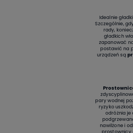
Idealnie gładk
Szczególnie, gdy
rady, koniec
gładkich wł
zapanować nad
postawić na p
urządzeń są
p
Prostownic
zdyscyplinow
pary wodnej po
ryzyko uszkodz
odróżnia je
podgrzewana 
nawilżone i o
prostownicy 