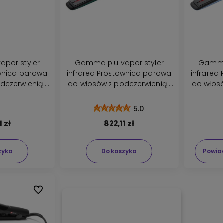
por styler
Gamma piu vapor styler
Gamma 
ownica parowa
infrared Prostownica parowa
infrared
dczerwienią i
do włosów z podczerwienią i
do włosó
antracyt
jonizacją zielona
jon
5.0
1 zł
822,11 zł
zyka
Do koszyka
Powia
Dzięki naszemu
A czy wiesz, że
Do ulubionych
doświadczeniu w
możesz zadzwonić
pielęgnacji i
do naszego
koloryzacji włosów
eksperta od