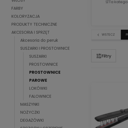
WŁOSY
🛒
Ta katego
FARBY
KOLORYZACJA
PRODUKTY TECHNICZNE
AKCESORIA I SPRZĘT
WSTECZ
P
Akcesoria do peruk
SUSZARKI I PROSTOWNICE
Filtry
SUSZARKI
PROSTOWNICE
PROSTOWNICE
PAROWE
LOKÓWKI
FALOWNICE
MASZYNKI
NOŻYCZKI
DEGAŻÓWKI