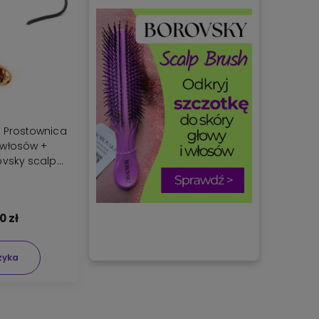
Twoje włosy
koloryzacji?
512-
szybko staną się
160-900
zdrowe i
błyszczące.
 Prostownica
włosów +
ovsky scalp
sh
0 zł
zyka