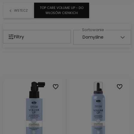
TOP CARE VOLUME UP - DO
WSTECZ
WŁOSÓW CIENKICH
Filtry
Do ulubionych
Do ulubi