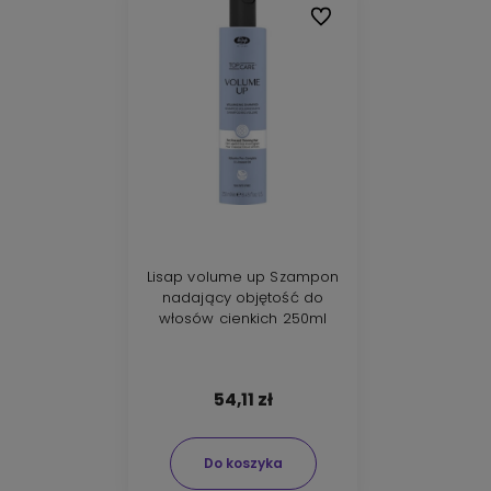
Do ulubionych
Lisap volume up Szampon
nadający objętość do
włosów cienkich 250ml
54,11 zł
Do koszyka