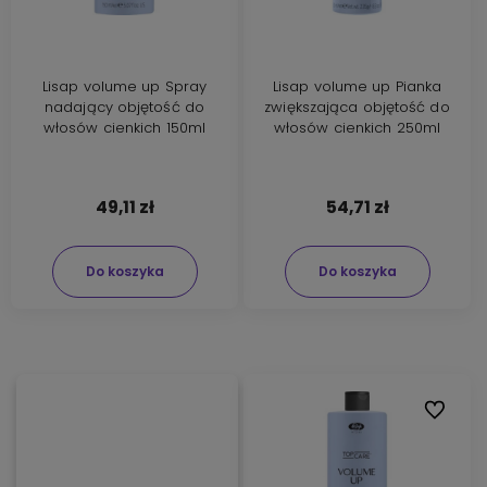
Lisap volume up Spray
Lisap volume up Pianka
nadający objętość do
zwiększająca objętość do
włosów cienkich 150ml
włosów cienkich 250ml
49,11 zł
54,71 zł
Do koszyka
Do koszyka
Do ulubi