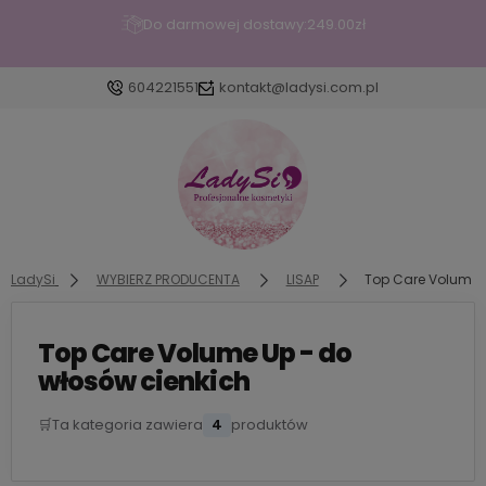
Do darmowej dostawy:
249.00
zł
604221551
kontakt@ladysi.com.pl
Zaloguj się
Załóż konto
LadySi
WYBIERZ PRODUCENTA
LISAP
Top Care Volume 
Top Care Volume Up - do
Wybierz coś dla siebie z naszej aktualnej oferty lub
włosów cienkich
zaloguj się, aby przywrócić dodane produkty do
listy z poprzedniej sesji.
🛒
Ta kategoria zawiera
4
produktów