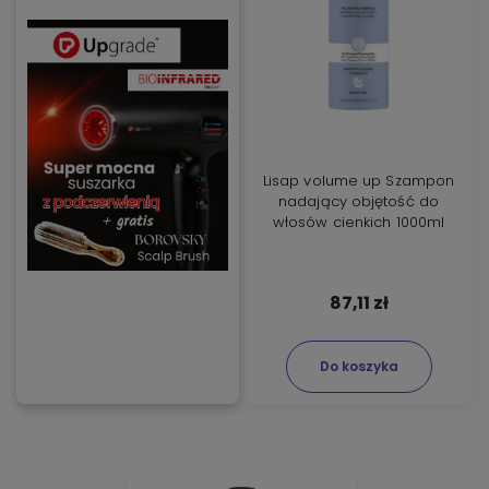
Lisap volume up Szampon
nadający objętość do
włosów cienkich 1000ml
87,11 zł
Do koszyka