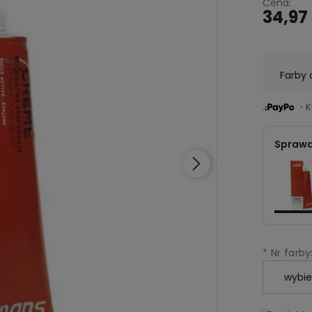
Cena:
34,97 
Farby 
・Ku
Sprawd
*
Nr farby