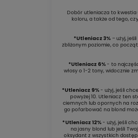
Dobór utleniacza to kwestia 
koloru, a także od tego, cz
*Utleniacz 3%
– użyj, jeś
zbliżonym poziomie, co początk
*Utleniacz 6%
- to najczęśc
włosy o 1-2 tony, widocznie zm
*Utleniacz 9%
- użyj, jeśli c
powyżej 10. Utleniacz ten s
ciemnych lub opornych na rozj
go pofarbować na blond możes
*Utleniacz 12%
- użyj, jeśli 
na jasny blond lub jeśli Tw
oksydant z wszystkich dostęp