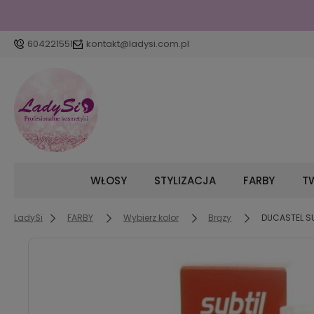
604221551
kontakt@ladysi.com.pl
WŁOSY
STYLIZACJA
FARBY
TW
LadySi
FARBY
Wybierz kolor
Brązy
DUCASTEL S