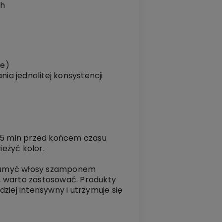
ch
je)
ia jednolitej konsystencji
i 5 min przed końcem czasu
eżyć kolor.
 i umyć włosy szamponem
w, warto zastosować. Produkty
ziej intensywny i utrzymuje się