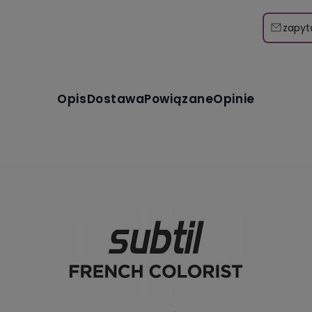
zapyt
Opis
Dostawa
Powiązane
Opinie