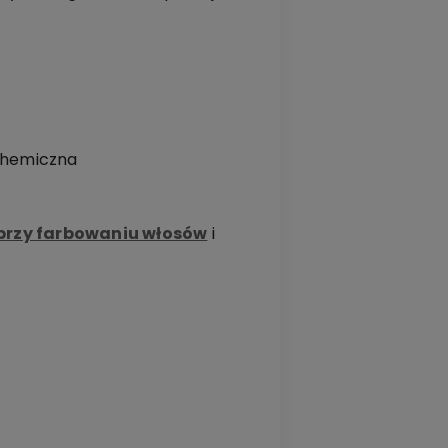
 chemiczna
 przy farbowaniu włosów
i