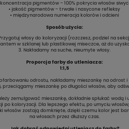
 koncentracja pigmentów – 100% pokrycia włosów siwy
• jakość pigmentów – trwałe i nasycone refleksy
• międzynarodowa numeracja kolorów i odcieni
Sposób użycia:
 Przygotuj włosy do koloryzacji (rozczesz, podziel na sekc
antem w szklanej lub plastikowej miseczce, aż do uzyskan
3. Nakładamy na suche, nieumyte włosy.
Proporcja farby do utleniacza:
1:1,5
 pofarbowaniu odrostu, nakładamy mieszankę na odrost 
, przeciągamy mieszankę po długości włosów, aby odświ
 należy zemulgować mieszankę, dokładnie spłukać wodą
 po koloryzacji. Dla lepszego efektu, po umyciu włosó
ki włosów zostają domknięte, dzięki czemu kolor jest bard
na włosach przez dłuższy czas.
Jak dobrać odpowiedni utleniacz do farby?