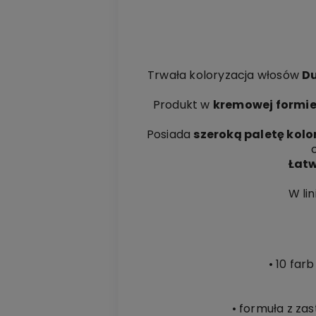
Trwała koloryzacja włosów
Du
Produkt w
kremowej formi
Posiada
szeroką paletę kol
Łatw
W lin
• 10 fa
• formuła z za