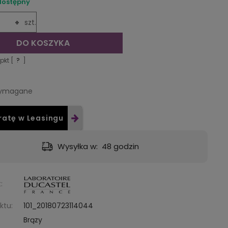
dostępny
+
szt.
DO KOSZYKA
pkt [
?
]
wymagane
ratę w Leasingu
tawa:
od 9,49 zł
- GLS - dostawa do automatu Orlen lub Żabka
:
ktu:
101_20180723114044
Brązy