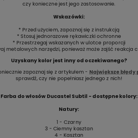
czy konieczne jest jego zastosowanie.
Wskazówki:
* Przed użyciem, zapoznaj się z instrukcją
* Stosuj jednorazowe rękawiczki ochronne
* Przestrzegaj wskazanych w ulotce proporcji
waj metalowych narzędzi, ponieważ może zajść reakcja
Uzyskany kolor jest inny od oczekiwanego?
oniecznie zapoznaj się z artykułem -
Największe błędy
sprawdź, czy nie popełniasz jednego z nich!
Farba do włosów Ducastel Subtil - dostępne kolory:
Natury:
1 - Czarny
3 - Ciemny kasztan
4 - Kasztan