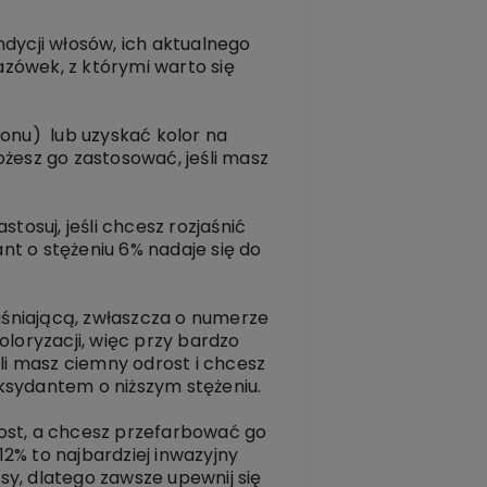
ndycji włosów, ich aktualnego
kazówek, z którymi warto się
 tonu) lub uzyskać kolor na
ożesz go zastosować, jeśli masz
tosuj, jeśli chcesz rozjaśnić
ant o stężeniu 6% nadaje się do
zjaśniającą, zwłaszcza o numerze
oloryzacji, więc przy bardzo
li masz ciemny odrost i chcesz
ksydantem o niższym stężeniu.
drost, a chcesz przefarbować go
12% to najbardziej inwazyjny
y, dlatego zawsze upewnij się