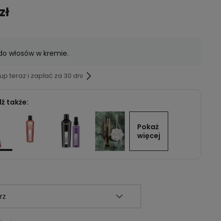
zł
do włosów w kremie.
p teraz i zapłać za 30 dni
ź także:
Pokaż 
więcej
: