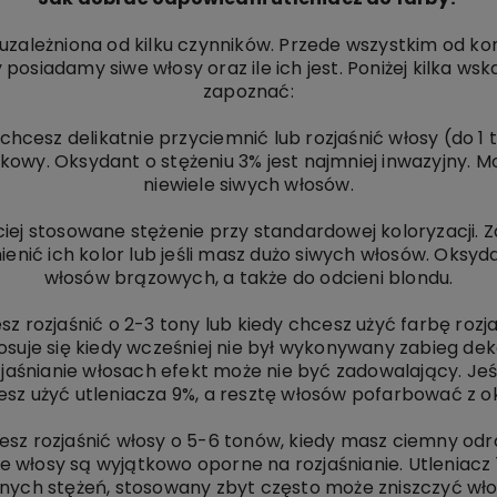
uzależniona od kilku czynników. Przede wszystkim od ko
y posiadamy siwe włosy oraz ile ich jest. Poniżej kilka ws
zapoznać:
li chcesz delikatnie przyciemnić lub rozjaśnić włosy (do 1
owy. Oksydant o stężeniu 3% jest najmniej inwazyjny. M
niewiele siwych włosów.
iej stosowane stężenie przy standardowej koloryzacji. Zas
ienić ich kolor lub jeśli masz dużo siwych włosów. Oksyd
włosów brązowych, a także do odcieni blondu.
hcesz rozjaśnić o 2-3 tony lub kiedy chcesz użyć farbę ro
tosuje się kiedy wcześniej nie był wykonywany zabieg dek
aśnianie włosach efekt może nie być zadowalający. Jeś
z użyć utleniacza 9%, a resztę włosów pofarbować z o
chcesz rozjaśnić włosy o 5-6 tonów, kiedy masz ciemny o
oje włosy są wyjątkowo oporne na rozjaśnianie. Utleniacz 
nych stężeń, stosowany zbyt często może zniszczyć włos