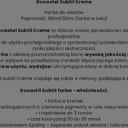
Ducastel Subtil Creme
Farba do włosów
Pojemność: 60ml/50ml (farba w żelu)
castel Subtil Creme
to dobrze znana, sprawdzona i do
profesjonalna.
e
do użytku profesjonalnego o sprawdzonej i potwierdzon
rynku jakości i skuteczności.
orów
z idealną powtarzalnością barw,
wysoką jakością
co wpływa na przedłużoną trwałość błyszczącego koloru
a w użyciu, wydajna
i utrzymująca włosy w dobrej kond
ii Subtil Créme znajduje się także 4 mixtony podbijające 
Ducastil Subtil farba - właściwości:
• farba w kremie
rb wzbogaconych o czerwone pigmenty w celu nasycenia 
• rozjaśnienie do 3 tonów
• czas koloryzacji 30 do 35 minut
stosowaniem Epaliny – zapewnia połysk włosów i toleran