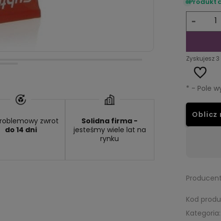
Produkt 
-
Zyskujesz
3
*
- Pole 
Oblicz 
roblemowy zwrot
Solidna firma -
do 14 dni
jesteśmy wiele lat na
rynku
Wysyłka w:
48 godzin
Dos
Producent
Kod produ
Kategoria: