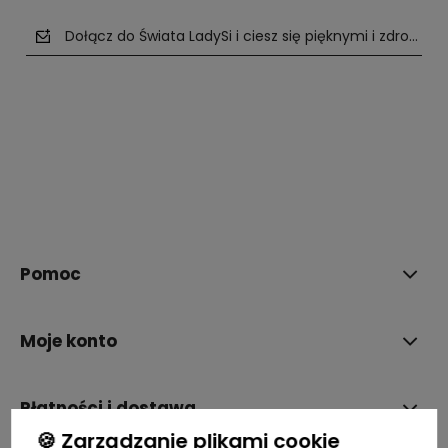
Dołącz do Świata LadySi i ciesz się pięknymi i zdrowym
polityce prywatności
Pomoc
Moje konto
Płatności i dostawa
🍪 Zarządzanie plikami cookie