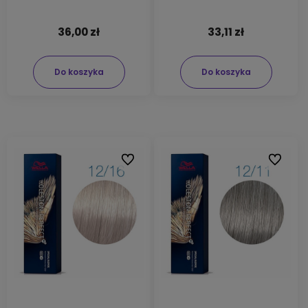
36,00 zł
33,11 zł
Do koszyka
Do koszyka
Do ulubionych
Do ulubi