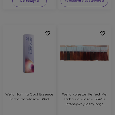
Do koszyka
Powiadom o dostępności
Do ulubionych
Do ulubi
Wella Illumina Opal Essence
Wella Koleston Perfect Me
Farba do włosów 60ml
Farba do włosów 55/46
intensywny jasny brąz
czerwono fioletowy 60ml