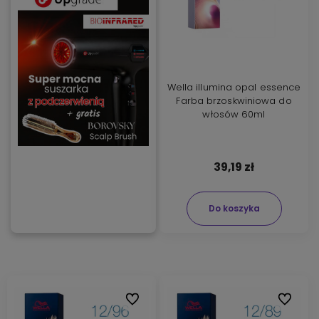
Wella illumina opal essence
Farba brzoskwiniowa do
włosów 60ml
39,19 zł
Do koszyka
Do ulubionych
Do ulubi