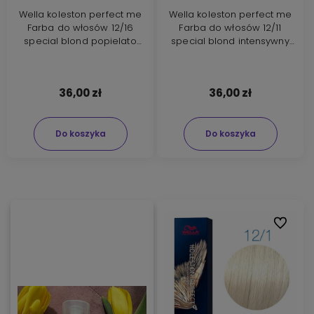
Wella koleston perfect me
Wella koleston perfect me
Farba do włosów 12/16
Farba do włosów 12/11
special blond popielato
special blond intensywny
fioletowy 60ml
popielaty 60ml
36,00 zł
36,00 zł
Do koszyka
Do koszyka
Do ulubi