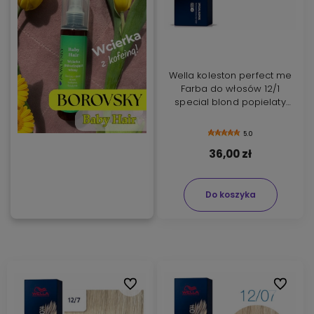
Wella koleston perfect me
Farba do włosów 12/1
special blond popielaty
60ml
5.0
36,00 zł
Do koszyka
Do ulubionych
Do ulubi