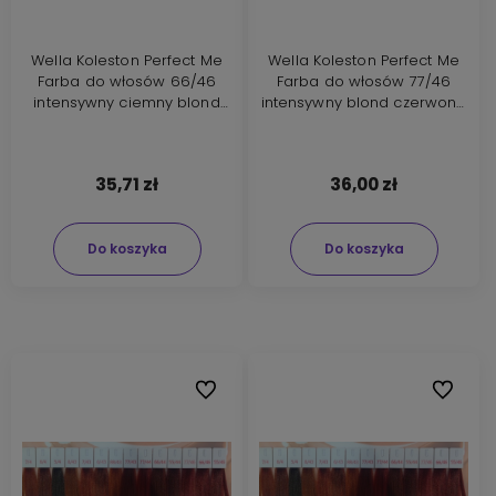
Wella Koleston Perfect Me
Wella Koleston Perfect Me
Farba do włosów 66/46
Farba do włosów 77/46
intensywny ciemny blond
intensywny blond czerwono
czerwono fioletowy 60ml
fioletowy 60ml
35,71 zł
36,00 zł
Do koszyka
Do koszyka
Do ulubionych
Do ulubi