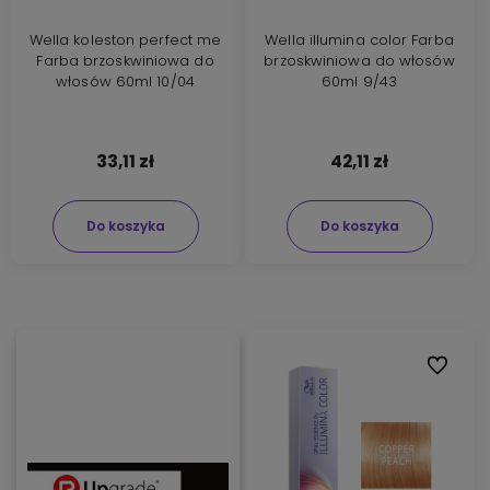
Wella koleston perfect me
Wella illumina color Farba
Farba brzoskwiniowa do
brzoskwiniowa do włosów
włosów 60ml 10/04
60ml 9/43
33,11 zł
42,11 zł
Do koszyka
Do koszyka
Do ulubi