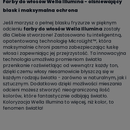
Farby do włosów Wella Illumina - olśniewający
blask i maksymalna ochrona
Jeśli marzysz o pełnej blasku fryzurze w pięknym
odcieniu
farby do włosów Wella Illumina
zostały
dla Ciebie stworzone! Zastosowano tu inteligentną,
opatentowaną technologię MicroLight™, która
maksymalnie chroni pasma zabezpieczając łuskę
włosa i zapewniając jej przejrzystość. Ta innowacyjna
technologia umożliwia promieniom światła
przenikanie rozświetlając od wewnątrz każdy ton,
dzięki czemu włosy niesamowicie błyszczą się w
każdym rodzaju światła - zarówno w naturalnym, jak i
sztucznym. Dodatkowo dzięki możliwości mieszania
odcieni możesz stworzyć nieograniczoną ilość
kolorów, które fantastycznie odbijają światło.
Koloryzacja Wella Illumina to więcej, niż kolor, to
fenomen światła!