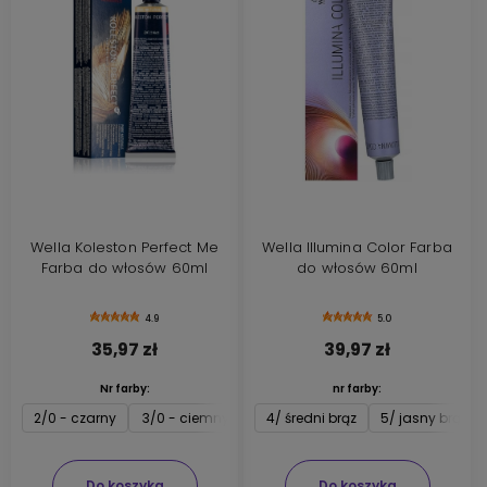
Wella Koleston Perfect Me
Wella Illumina Color Farba
Farba do włosów 60ml
do włosów 60ml
4.9
5.0
35,97 zł
39,97 zł
Nr farby:
nr farby:
2/0 - czarny
3/0 - ciemny brąz
4/ średni brąz
4/0 - średni brąz
5/ jasny brąz
5/0 - jasny br
Do koszyka
Do koszyka