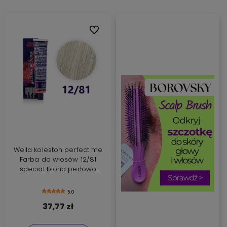
Do ulubionych
Wella koleston perfect me
Farba do włosów 12/81
special blond perłowo
popielaty 60ml
5.0
37,77 zł