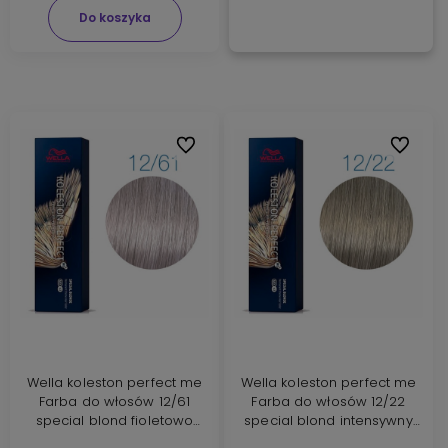
Do koszyka
Do ulubionych
Do ulubi
Wella koleston perfect me
Wella koleston perfect me
Farba do włosów 12/61
Farba do włosów 12/22
special blond fioletowo
special blond intensywny
popielaty 60ml
mat 60ml