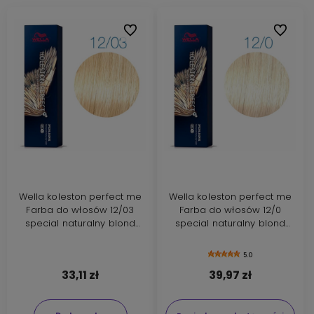
Do ulubionych
Do ulubi
Wella koleston perfect me
Wella koleston perfect me
Farba do włosów 12/03
Farba do włosów 12/0
special naturalny blond
special naturalny blond
złocisty 60ml
60ml
5.0
33,11 zł
39,97 zł