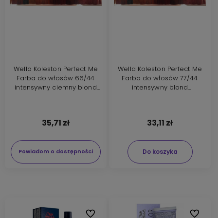
Wella Koleston Perfect Me
Wella Koleston Perfect Me
Farba do włosów 66/44
Farba do włosów 77/44
intensywny ciemny blond
intensywny blond
intensywnie czerwony 60ml
intensywnie czerwony 60ml
35,71 zł
33,11 zł
Do koszyka
Powiadom o dostępności
Do ulubionych
Do ulubi