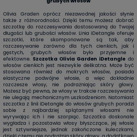
grubych włosów
Olivia Graden oprócz niezawodnej jakości słynie
także z różnorodności. Dzięki temu możesz dobrać
szczotkę do rozczesywania dostosowaną do Twojej
długości lub grubości włosów. Linia iDetangle oferuje
szczotki, które skomponowane są tak, aby
rozczesywanie zarówno dla tych cienkich, jak i
gęstych, grubych włosów było przyjemne i
efektowne.
Szczotka Olivia Garden iDetangle
do
włosów cienkich jest niezwykle delikatna. Może być
stosowana
również do mokrych włosów, posiada
elastyczne podwójne włosie, a więc dokładnie
rozczesze włosy, nie podrażniając skóry głowy.
Możesz być pewna, że włosy w trakcie rozczesywania
nie ulegają mechanicznym uszkodzeniom. Natomiast
szczotka z linii iDetangle do włosów grubych poradzi
sobie z najbardziej splątanymi włosami nie
wyrywając ich i nie szarpiąc. Szczotka doskonale
wygładza i pozostawia włosy błyszczące, jej włosie
jest sztywniejsze, jednak zakończone kuleczkami,
dzięki czemu nie podrażnia skóry głowy, a dodatkowo