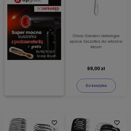
Olivia Garden idetangle
space Szczotka do włosów
Moon
69,00 zł
Do koszyka
Do ulubionych
Do ulubi