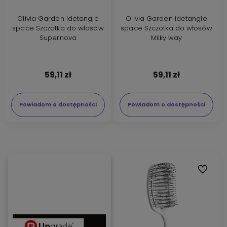
Olivia Garden idetangle
Olivia Garden idetangle
space Szczotka do włosów
space Szczotka do włosów
Supernova
Milky way
59,11 zł
59,11 zł
Powiadom o dostępności
Powiadom o dostępności
Do ulubi