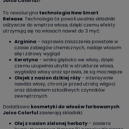
Joico Colorful?
To rewolucyjna
technologia New Smart
Release
. Technologia ta powoli uwalnia składniki
odżywcze do wnętrza włosa, dzięki czemu efekty
utrzymują się na włosach nawet do 3 myć:
Arginina
- naprawia zniszczenia powstałe w
czasie zabiegów chemicznych, nadaje włosom
siłę i zdrowy wygląd
Keratyna
- wnika głęboko we włosy, dzięki
czemu uzupełnia ubytki w strukturze włosa,
wygładza włosy oraz sprawia, że są mocniejsze
Olejek z nasion dzikiej róży
- intensywnie
nawilża włosy, chroni je przed utratą wilgoci
oraz działaniem szkodliwych czynników
zewnętrznych
Dodatkowo
kosmetyki do włosów farbowanych
Joico Colorful
zawierają składniki:
Olej z nasion zielonej herbaty
- zawiera