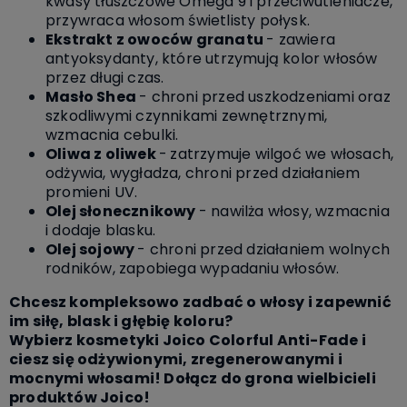
kwasy tłuszczowe Omega 9 i przeciwutleniacze,
przywraca włosom świetlisty połysk.
Ekstrakt z owoców granatu
- zawiera
antyoksydanty, które utrzymują kolor włosów
przez długi czas.
Masło Shea
- chroni przed uszkodzeniami oraz
szkodliwymi czynnikami zewnętrznymi,
wzmacnia cebulki.
Oliwa z oliwek
-
zatrzymuje wilgoć we włosach,
odżywia, wygładza, chroni przed działaniem
promieni UV.
Olej słonecznikowy
- nawilża włosy, wzmacnia
i dodaje blasku.
Olej sojowy
-
chroni przed działaniem wolnych
rodników, zapobiega wypadaniu włosów.
Chcesz kompleksowo zadbać o włosy i zapewnić
im siłę, blask i głębię koloru?
Wybierz kosmetyki Joico Colorful Anti-Fade i
ciesz się odżywionymi, zregenerowanymi i
mocnymi włosami!
Dołącz do grona wielbicieli
produktów Joico!