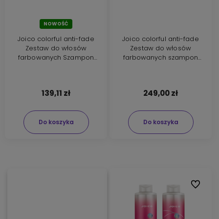
NOWOŚĆ
Joico colorful anti-fade
Joico colorful anti-fade
Zestaw do włosów
Zestaw do włosów
farbowanych Szampon
farbowanych szampon
300ml odżywka 250ml
300ml serum 63ml
139,11 zł
249,00 zł
Do koszyka
Do koszyka
Do ulubi