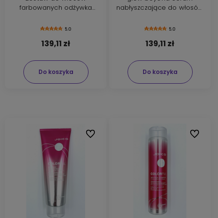
farbowanych odżywka
nabłyszczające do włosów
250ml i szampon 300ml
farbowanych 63ml
5.0
5.0
139,11 zł
139,11 zł
Do koszyka
Do koszyka
Do ulubionych
Do ulubi