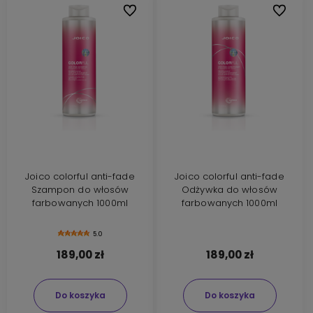
Do ulubionych
Do ulubi
Joico colorful anti-fade
Joico colorful anti-fade
Szampon do włosów
Odżywka do włosów
farbowanych 1000ml
farbowanych 1000ml
5.0
189,00 zł
189,00 zł
Do koszyka
Do koszyka