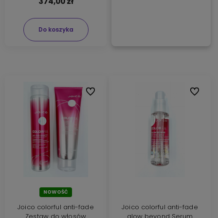
374,00 zł
Do koszyka
Do ulubionych
Do ulubi
NOWOŚĆ
Joico colorful anti-fade
Joico colorful anti-fade
Zestaw do włosów
glow beyond Serum