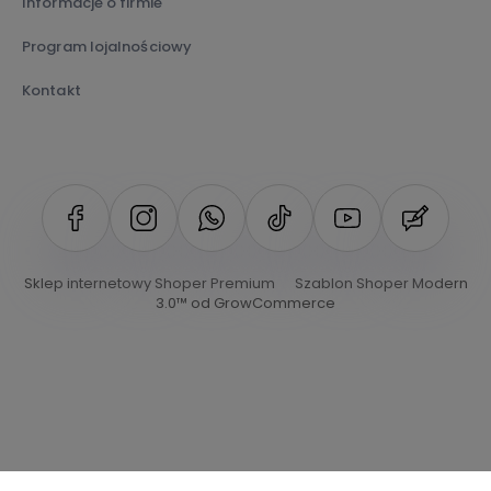
Informacje o firmie
Program lojalnościowy
Kontakt
Sklep internetowy Shoper Premium
Szablon Shoper Modern
3.0™
od GrowCommerce