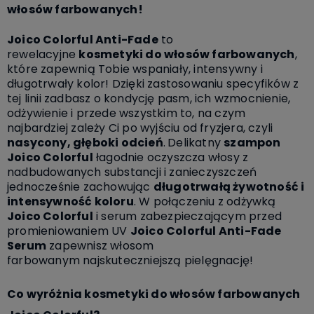
włosów farbowanych!
Joico Colorful Anti-Fade
to
rewelacyjne
kosmetyki do włosów farbowanych
,
które zapewnią Tobie wspaniały, intensywny i
długotrwały kolor!
Dzięki zastosowaniu specyfików z
tej linii zadbasz o kondycję pasm, ich wzmocnienie,
odżywienie i przede wszystkim to, na czym
najbardziej zależy Ci po wyjściu od fryzjera, czyli
nasycony, głęboki odcień
.
Delikatny
s
zampon
Joico Colorful
łagodnie oczyszcza włosy z
nadbudowanych substancji i zanieczyszczeń
jednocześnie zachowując
długotrwałą żywotność i
intensywność koloru
. W połączeniu z odżywką
Joico Colorful
i serum zabezpieczającym przed
promieniowaniem UV
Joico Colorful Anti-Fade
Serum
zapewnisz włosom
farbowanym najskuteczniejszą pielęgnację!
Co wyróżnia kosmetyki do włosów farbowanych