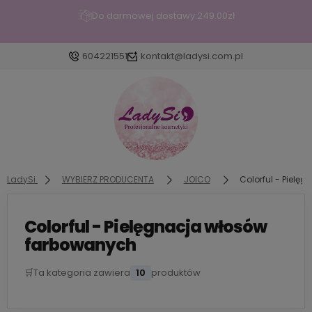
Do darmowej dostawy:
249.00
zł
604221551
kontakt@ladysi.com.pl
Zaloguj się
Załóż konto
LadySi
WYBIERZ PRODUCENTA
JOICO
Colorful - Piel
Colorful - Pielęgnacja włosów
Wybierz coś dla siebie z naszej aktualnej ofer
dodane produkty do listy z p
farbowanych
🛒
Ta kategoria zawiera
10
produktów