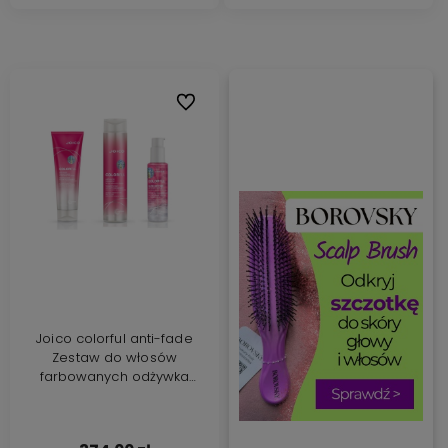
Do ulubionych
Joico colorful anti-fade
Zestaw do włosów
farbowanych odżywka
250ml szampon 300ml
serum 63ml