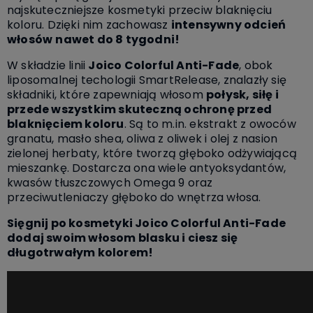
najskuteczniejsze kosmetyki przeciw blaknięciu
koloru. Dzięki nim zachowasz
intensywny odcień
włosów
nawet do 8 tygodni!
W
składzie linii
Joico Colorful Anti-Fade
, obok
liposomalnej techologii SmartRelease, znalazły się
składniki, które zapewniają włosom
połysk, siłę i
przede wszystkim skuteczną ochronę przed
blaknięciem koloru
. Są to m.in. ekstrakt z owoców
granatu, masło shea, oliwa z oliwek i olej z nasion
zielonej herbaty, które tworzą głęboko odżywiającą
mieszankę.
Dostarcza ona wiele antyoksydantów,
kwasów tłuszczowych Omega 9 oraz
przeciwutleniaczy głęboko do wnętrza włosa.
Sięgnij po kosmetyki Joico Colorful Anti-Fade
dodaj swoim włosom blasku i ciesz się
długotrwałym kolorem!