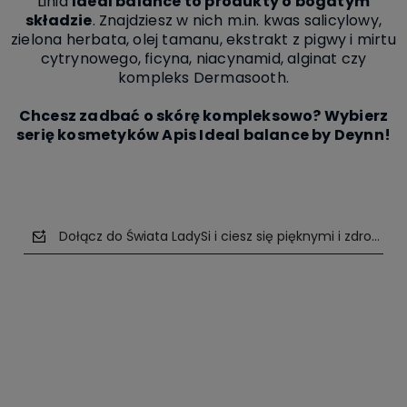
Linia
Ideal balance to produkty o bogatym
składzie
. Znajdziesz w nich m.in. kwas salicylowy,
zielona herbata, olej tamanu, ekstrakt z pigwy i mirtu
cytrynowego, ficyna, niacynamid, alginat czy
kompleks Dermasooth.
Chcesz zadbać o skórę kompleksowo? Wybierz
serię kosmetyków Apis Ideal balance by Deynn!
Dołącz do Świata LadySi i ciesz się pięknymi i zdrowym
polityce prywatności