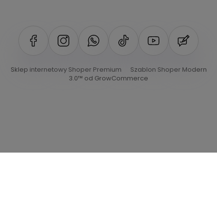
Sklep internetowy Shoper Premium
Szablon Shoper Modern
3.0™
od GrowCommerce