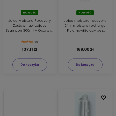
NOWOŚĆ
NOWOŚĆ
Joico Moisture Recovery
Joico moisture recovery
Zestaw nawilżający
24hr moisture recharge
Szampon 300ml + Odżywka
Fluid nawilżający bez
250ml + scrunchie
spłukiwania 200ml
5.0
137,11 zł
169,00 zł
Do koszyka
Do koszyka
Do ulubi