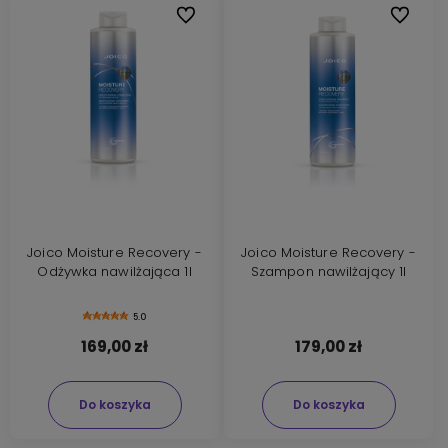
Do ulubionych
Do ulubi
Joico Moisture Recovery -
Joico Moisture Recovery -
Odżywka nawilżająca 1l
Szampon nawilżający 1l
5.0
169,00 zł
179,00 zł
Do koszyka
Do koszyka