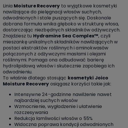
Linia
Moisture Recovery
to wyjątkowe kosmetyki
nawilżające do pielęgnacji włosów suchych,
odwodnionych i stale puszących się.
Doskonale
dobrana formuła wnika głęboko w strukturę włosa,
dostarczając niezbędnych składników odżywczych.
Znajdziesz tu
Hydramine Sea Complex™
, czyli
mieszankę unikalnych składników nawilżających w
postaci ekstraktów roślinnych i aminokwasów
połączonych z odżywczymi masłami i olejami
roślinnymi. Pomaga ona odbudować barierę
hydrolipidową włosów i skutecznie zapobiega ich
odwodnieniu.
To właśnie dlatego stosując
kosmetyki Joico
Moisture Recovery
osiągasz korzyści takie jak:
Intensywne 24-godzinne nawilżenie nawet
najbardziej suchych włosów
Wzmocnienie, wygładzenie i ułatwienie
rozczesywania
Redukcja łamliwości włosów o 55%
Widoczna poprawa kondycji odwodnionych