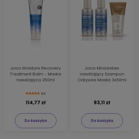
Joico Moisture Recovery
Joico Minizestaw
Treatment Balm - Maska
nawilżający Szampon
nawilżająca 250ml
Odżywka Maska 3x50ml
5.0
114,77 zł
93,11 zł
Do koszyka
Do koszyka