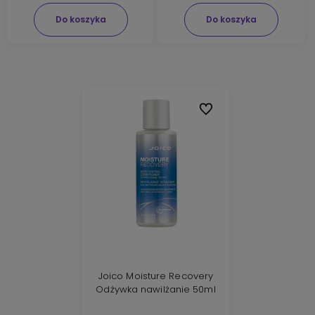
Do koszyka
Do koszyka
Do ulubionych
Joico Moisture Recovery
Odżywka nawilżanie 50ml