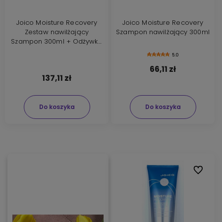
Joico Moisture Recovery
Joico Moisture Recovery
Zestaw nawilżający
Szampon nawilżający 300ml
Szampon 300ml + Odżywka
250ml
5.0
66,11 zł
137,11 zł
Do koszyka
Do koszyka
Do ulubi