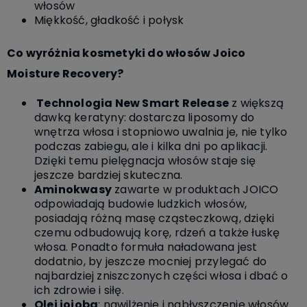
włosów
Miękkość, gładkość i połysk
Co wyróżnia kosmetyki do włosów Joico
Moisture Recovery?
Technologia New Smart Release
z większą
dawką keratyny: dostarcza liposomy do
wnętrza włosa i stopniowo uwalnia je, nie tylko
podczas zabiegu, ale i kilka dni po aplikacji.
Dzięki temu pielęgnacja włosów staje się
jeszcze bardziej skuteczna.
Aminokwasy
zawarte w produktach JOICO
odpowiadają budowie ludzkich włosów,
posiadają różną masę cząsteczkową, dzięki
czemu odbudowują korę, rdzeń a także łuskę
włosa. Ponadto formuła naładowana jest
dodatnio, by jeszcze mocniej przylegać do
najbardziej zniszczonych części włosa i dbać o
ich zdrowie i siłę.
Olej jojoba
: nawilżenie i nabłyszczenie włosów