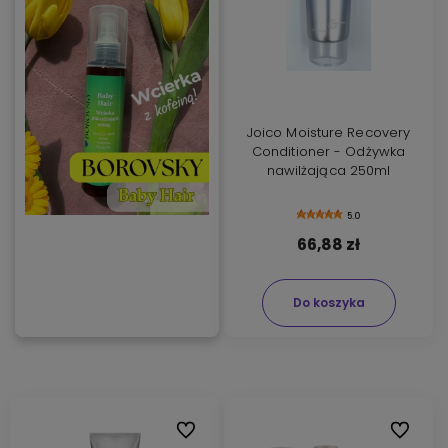
Joico Moisture Recovery
Conditioner - Odżywka
nawilżająca 250ml
5.0
66,88 zł
Do koszyka
Do ulubionych
Do ulubi