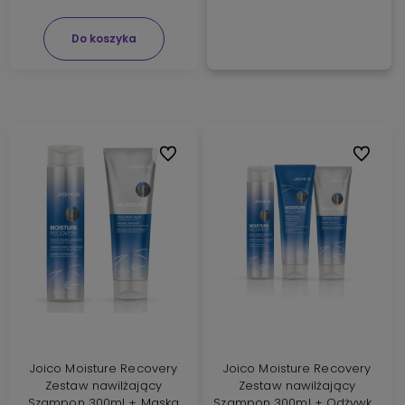
Do koszyka
Do ulubionych
Do ulubi
Joico Moisture Recovery
Joico Moisture Recovery
Zestaw nawilżający
Zestaw nawilżający
Szampon 300ml + Maska
Szampon 300ml + Odżywka