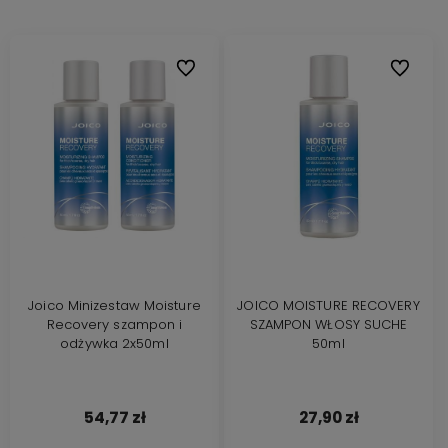
Do ulubionych
Do ulubi
Joico Minizestaw Moisture
JOICO MOISTURE RECOVERY
Recovery szampon i
SZAMPON WŁOSY SUCHE
odżywka 2x50ml
50ml
54,77 zł
27,90 zł