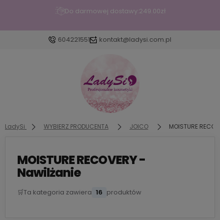
Do darmowej dostawy:
249.00
zł
604221551
kontakt@ladysi.com.pl
Zaloguj się
Załóż konto
LadySi
WYBIERZ PRODUCENTA
JOICO
MOISTURE RECOVE
MOISTURE RECOVERY -
Wybierz coś dla siebie z naszej aktualnej ofer
dodane produkty do listy z p
Nawilżanie
🛒
Ta kategoria zawiera
16
produktów