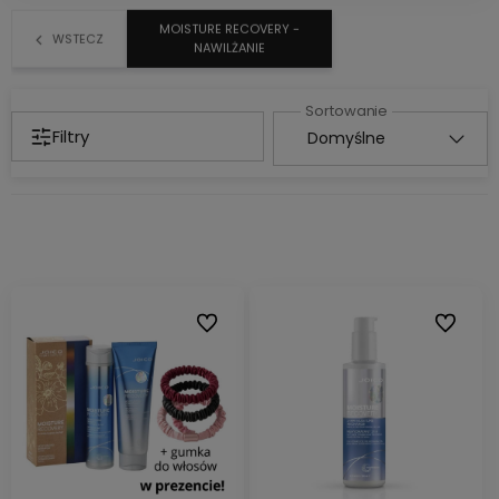
MOISTURE RECOVERY -
WSTECZ
NAWILŻANIE
Filtry
Do ulubionych
Do ulubi