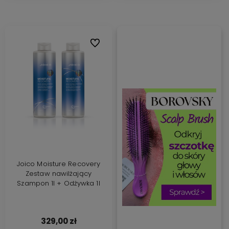
Do ulubionych
Joico Moisture Recovery
Zestaw nawilżający
Szampon 1l + Odżywka 1l
329,00 zł