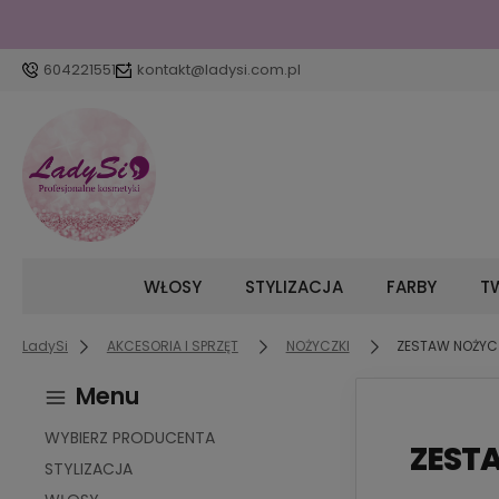
604221551
kontakt@ladysi.com.pl
WŁOSY
STYLIZACJA
FARBY
TW
LadySi
AKCESORIA I SPRZĘT
NOŻYCZKI
ZESTAW NOŻYC
Menu
WYBIERZ PRODUCENTA
ZEST
STYLIZACJA