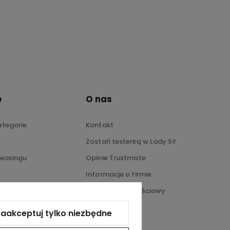
e
O nas
tegorie
Kontakt
Zostań testerką w Lady Si!
leasingu
Opinie Trustmate
Informacje o firmie
Program lojalnościowy
Kontakt
aakceptuj tylko niezbędne