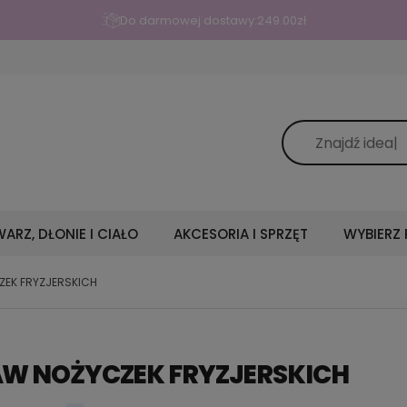
Do darmowej dostawy:
249.00
zł
ARZ, DŁONIE I CIAŁO
AKCESORIA I SPRZĘT
WYBIERZ
ZEK FRYZJERSKICH
AW NOŻYCZEK FRYZJERSKICH