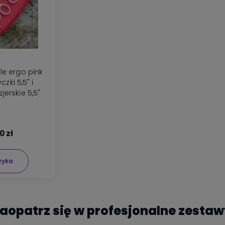
le ergo pink
zki 5,5" i
jerskie 5,5"
0 zł
zyka
aopatrz się w profesjonalne zestaw