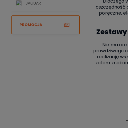
Dlaczego 
JAGUAR
oszczędność 
poręczne, el
PROMOCJA
Zestawy 
Nie ma co 
prawdziwego arc
realizację ws
zatem znakomi