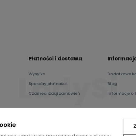
polityce
prywatności
Płatności i dostawa
Informacj
Wysyłka
Dodatkowe ka
Sposoby płatności
Blog
Czas realizacji zamówień
Informacje o 
cookie
Z
nologie umożliwiają poprawne działanie strony i