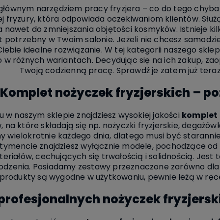
głównym narzędziem pracy fryzjera – co do tego chyba n
ej fryzury, która odpowiada oczekiwaniom klientów. Służ
a nawet do zmniejszania objętości kosmyków. Istnieje kil
st potrzebny w Twoim salonie. Jeżeli nie chcesz samod
Dzięki naszemu
A czy wiesz, że
ebie idealne rozwiązanie. W tej kategorii naszego skle
doświadczeniu w
możesz zadzwonić
to w różnych wariantach. Decydując się na ich zakup, za
pielęgnacji i
do naszego
Twoją codzienną pracę. Sprawdź je zatem już teraz 
koloryzacji włosów
eksperta od
Twoje włosy
koloryzacji?
512-
Komplet nożyczek fryzjerskich – p
szybko staną się
160-900
zdrowe i
błyszczące.
 w naszym sklepie znajdziesz wysokiej jakości
komplet
 na które składają się np. nożyczki fryzjerskie, degażówki
 wielokrotnie każdego dnia, dlatego musi być starannie
tymencie znajdziesz wyłącznie modele, pochodzące od 
riałów, cechujących się trwałością i solidnością. Jest 
zkodzenia. Posiadamy zestawy przeznaczone zarówno dla 
produkty są wygodne w użytkowaniu, pewnie leżą w ręce 
profesjonalnych nożyczek fryzjersk