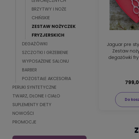
LEWORĘCZNYCH
BRZYTWY I NOŻE
CHIŃSKIE
ZESTAW NOŻYCZEK
FRYZJERSKICH
DEGAŻÓWKI
Jaguar pre sty
Zestaw nożyc
SZCZOTKI I GRZEBIENIE
degażówki fryz
WYPOSAŻENIE SALONU
BARBER
POZOSTAŁE AKCESORIA
799,0
PERUKI SYNTETYCZNE
TWARZ, DŁONIE I CIAŁO
Do kos
SUPLEMENTY DIETY
NOWOŚCI
PROMOCJE
Z