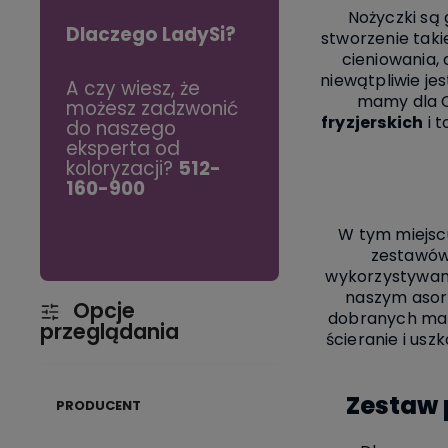
Nożyczki są 
Dlaczego LadySi?
stworzenie taki
cieniowania, 
niewątpliwie je
mu
A czy wiesz, że
Szybka rada:
mamy dla Ci
iu w
możesz zadzwonić
Peeling do skóry
fryzjerskich
i 
do naszego
głowy to podstawa
włosów
eksperta od
zdrowych włosów -
koloryzacji?
512-
używaj raz w
 się
160-900
tygodniu.
W tym miejscu
zestawów,
wykorzystywany
naszym asor
Opcje
dobranych mate
przeglądania
ścieranie i us
Zestaw 
PRODUCENT