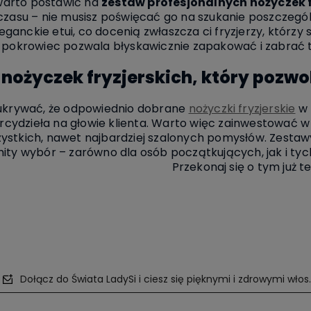
warto postawić na
zestaw profesjonalnych nożyczek f
czasu – nie musisz poświęcać go na szukanie poszczeg
eganckie etui, co docenią zwłaszcza ci fryzjerzy, któr
pokrowiec pozwala błyskawicznie zapakować i zabrać to
nożyczek fryzjerskich, który pozwo
ukrywać, że odpowiednio dobrane
nożyczki fryzjerskie
w 
ydzieła na głowie klienta. Warto więc zainwestować w wys
zystkich, nawet najbardziej szalonych pomysłów. Zestaw
ty wybór – zarówno dla osób początkujących, jak i tyc
Przekonaj się o tym już t
Dołącz do Świata LadySi i ciesz się pięknymi i zdrowymi włos