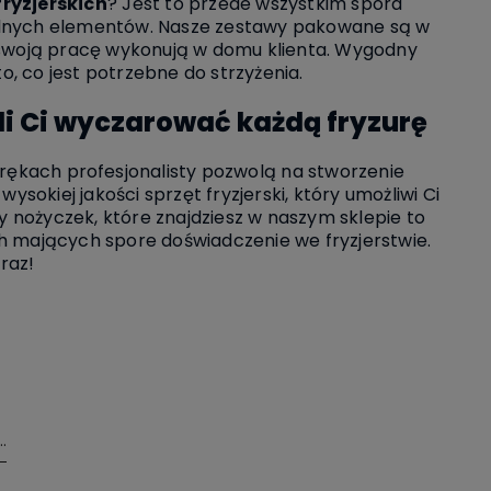
ryzjerskich
? Jest to przede wszystkim spora
ólnych elementów. Nasze zestawy pakowane są w
zy swoją pracę wykonują w domu klienta. Wygodny
, co jest potrzebne do strzyżenia.
li Ci wyczarować każdą fryzurę
rękach profesjonalisty pozwolą na stworzenie
okiej jakości sprzęt fryzjerski, który umożliwi Ci
y nożyczek, które znajdziesz w naszym sklepie to
h mających spore doświadczenie we fryzjerstwie.
eraz!
ami.