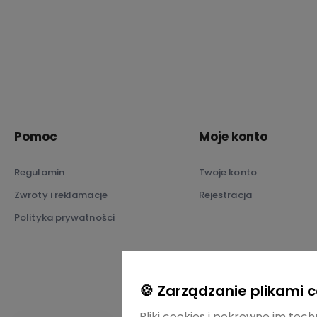
Pomoc
Moje konto
Regulamin
Twoje konto
Zwroty i reklamacje
Rejestracja
Polityka prywatności
🍪 Zarządzanie plikami 
Pliki cookies i pokrewne im tech