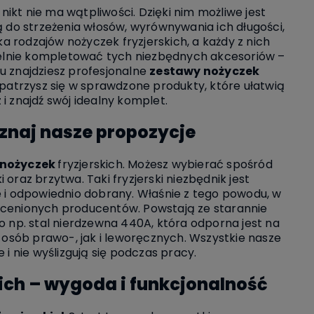
ikt nie ma wątpliwości. Dzięki nim możliwe jest
ą do strzeżenia włosów, wyrównywania ich długości,
ka rodzajów nożyczek fryzjerskich, a każdy z nich
zielnie kompletować tych niezbędnych akcesoriów –
pu znajdziesz profesjonalne
zestawy nożyczek
opatrzysz się w sprawdzone produkty, które ułatwią
i znajdź swój idealny komplet.
oznaj nasze propozycje
 nożyczek
fryzjerskich. Możesz wybierać spośród
 oraz brzytwa. Taki fryzjerski niezbędnik jest
 i odpowiednio dobrany. Właśnie z tego powodu, w
cenionych producentów. Powstają ze starannie
to np. stal nierdzewna 440A, która odporna jest na
osób prawo-, jak i leworęcznych. Wszystkie nasze
i nie wyślizgują się podczas pracy.
ich – wygoda i funkcjonalność