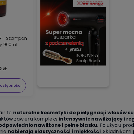
IR - Szampon
cy 900ml
0 zł
ostępności
air to
naturalne kosmetyki do pielęgnacji włosów s
uktów zawiera kompleks
intensywnie nawilżający i re
 odpowiednio nawilżone i pełne blasku
. Po użyciu prod
znie
nabierają elastyczności i miękkości
. Składnikami