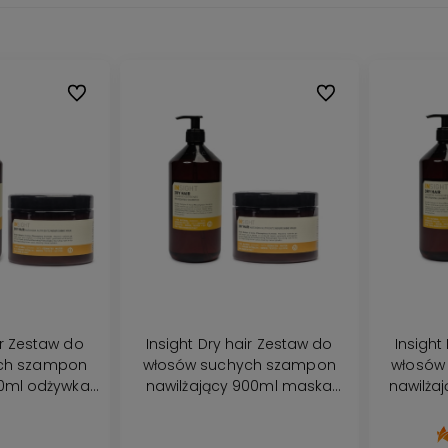
Do ulubionych
Do ulubionych
ir Zestaw do
Insight Dry hair Zestaw do
Insight
ch szampon
włosów suchych szampon
włosów
00ml odżywka
nawilżający 900ml maska
nawilża
ka 500ml
500ml