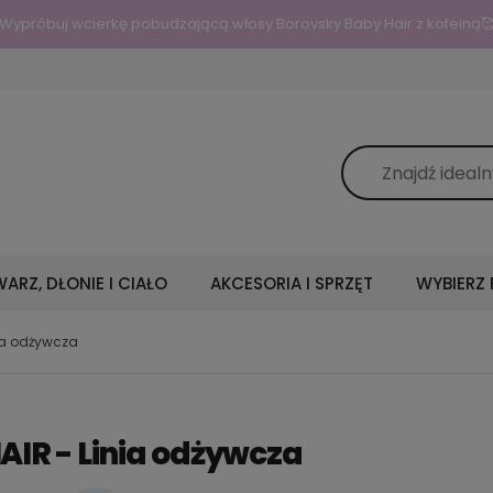
Do darmowej dostawy:
249.00
zł
ARZ, DŁONIE I CIAŁO
AKCESORIA I SPRZĘT
WYBIERZ
nia odżywcza
AIR - Linia odżywcza