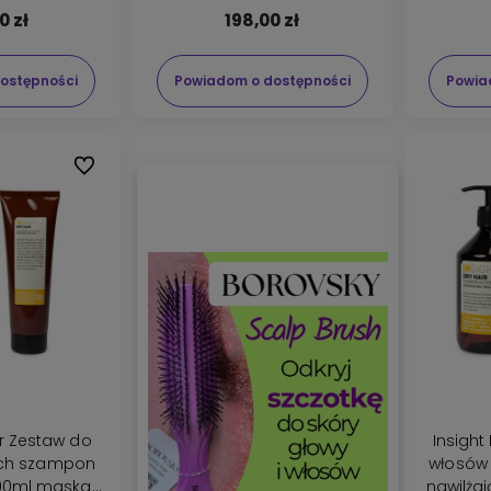
0 zł
198,00 zł
ostępności
Powiadom o dostępności
Powia
Do ulubionych
ir Zestaw do
Insight
ch szampon
włosów
400ml maska
nawilża