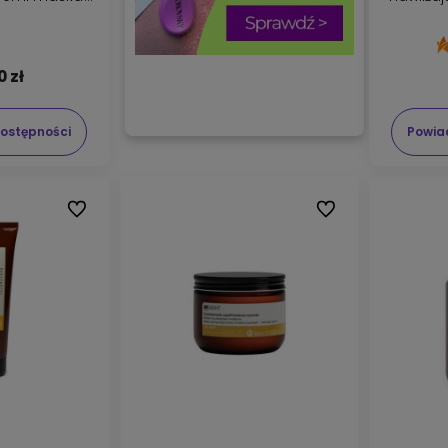
ml
0 zł
ostępności
Powia
Do ulubionych
Do ulubionych