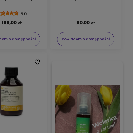
400ml
100ml
5.0
169,00 zł
50,00 zł
dom o dostępności
Powiadom o dostępności
Do ulubionych