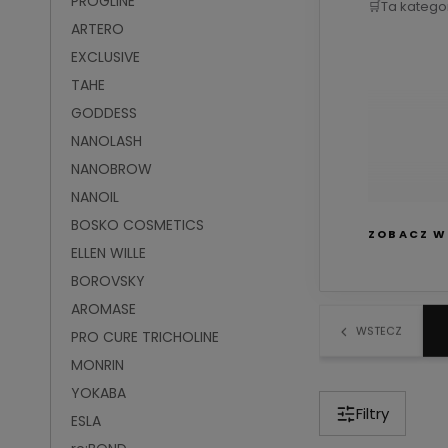
PROGLINE
🛒
Ta katego
ARTERO
EXCLUSIVE
TAHE
GODDESS
NANOLASH
NANOBROW
NANOIL
BOSKO COSMETICS
ZOBACZ W
ELLEN WILLE
BOROVSKY
AROMASE
WSTECZ
W lini
PRO CURE TRICHOLINE
MONRIN
YOKABA
Filtry
ESLA