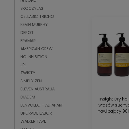
re:BOND
SKOCZYLAS
CELLABIC TRICHO
KEVIN MURPHY
DEPOT
FRAMAR
AMERICAN CREW
NO INHIBITION
JRL
TWISTY
SIMPLY ZEN
ELEVEN AUSTRALIA
DIADEM
Insight Dry ha
włosów suchy
BENVOLEO - ALFAPARF
nawilżający 9
UPGRADE LABOR
900ml mas
WALKER TAPE