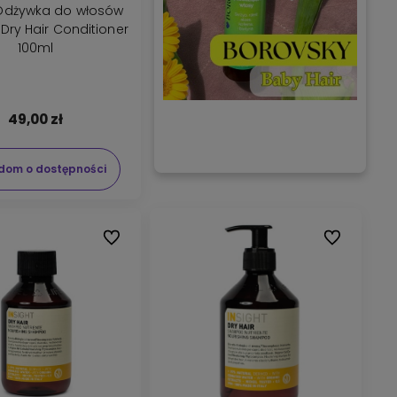
 Odżywka do włosów
Dry Hair Conditioner
100ml
49,00 zł
dom o dostępności
Do ulubionych
Do ulubionyc