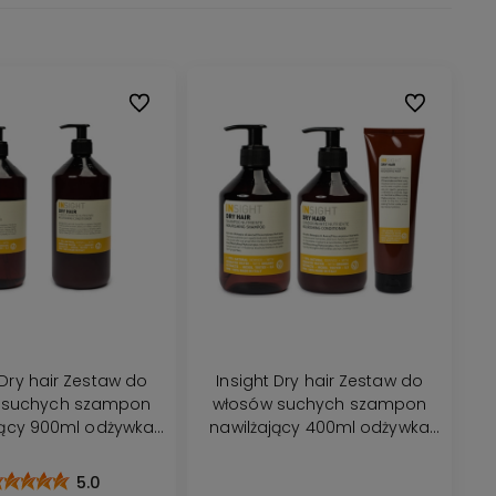
Do ulubionych
Do ulubionyc
 Dry hair Zestaw do
Insight Dry hair Zestaw do
 suchych szampon
włosów suchych szampon
jący 900ml odżywka
nawilżający 400ml odżywka
900ml
400ml maska 250ml
5.0