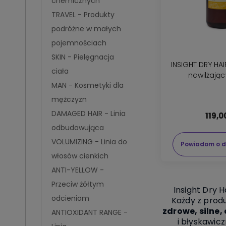
chemicznych
TRAVEL - Produkty
podróżne w małych
pojemnościach
SKIN - Pielęgnacja
INSIGHT DRY HA
ciała
nawilżają
MAN - Kosmetyki dla
mężczyzn
DAMAGED HAIR - Linia
119,0
odbudowująca
VOLUMIZING - Linia do
Powiadom o d
włosów cienkich
ANTI-YELLOW -
Przeciw żółtym
Insight Dry H
odcieniom
Każdy z prod
zdrowe, silne,
ANTIOXIDANT RANGE -
i błyskawic