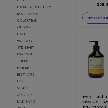
DANDY
308,0
LES SECRETS DE LOLY
ROZE AVENUE
Powiadom o d
COLORTRAK
O! TOOLS
LEVEL3
GORDON
STEINHART
MACPAUL
TOPPIK
HAIR ME
BEST CARE
HIT!
VITAPIL
ALFAPARF
Insight Dry ha
MILK SHAKE
włosów suchy
nawilżający 