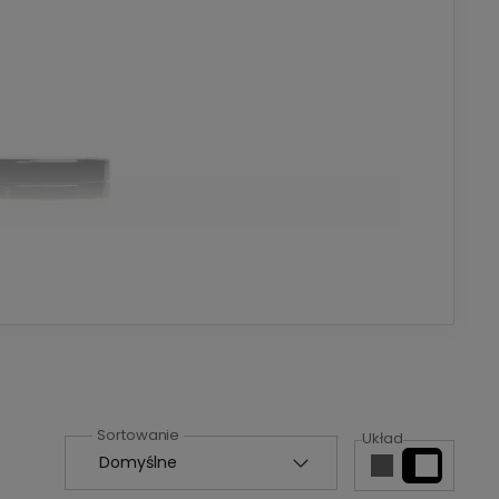
owe życie bez ich obciążania!
y, masło Illipe, olej ze słodkich migdałów.
 objętość i elastyczność!
Układ