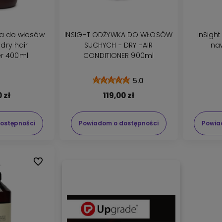
sów
INSIGHT ODŻYWKA DO WŁOSÓW
InSigh
dry hair
SUCHYCH - DRY HAIR
naw
er 400ml
CONDITIONER 900ml
5.0
 zł
119,00 zł
ostępności
Powiadom o dostępności
Powia
Do ulubionych