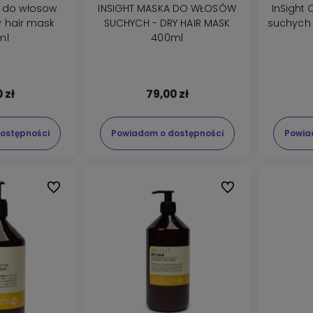
a do włosow
INSIGHT MASKA DO WŁOSÓW
InSight
y hair mask
SUCHYCH - DRY HAIR MASK
suchych 
ml
400ml
 zł
79,00 zł
ostępności
Powiadom o dostępności
Powia
Do ulubionych
Do ulubionych