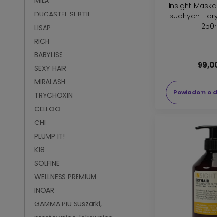
MILA
Insight Mask
DUCASTEL SUBTIL
suchych - dr
250
LISAP
RICH
BABYLISS
99,00
SEXY HAIR
MIRALASH
Powiadom o d
TRYCHOXIN
CELLOO
CHI
PLUMP IT!
K18
SOLFINE
WELLNESS PREMIUM
INOAR
GAMMA PIU Suszarki,