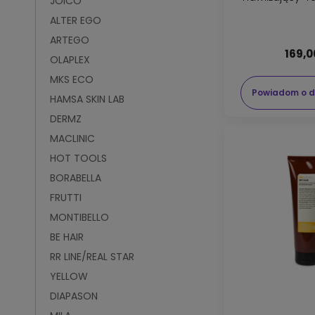
JOICO
250
ALTER EGO
ARTEGO
169,0
OLAPLEX
MKS ECO
Powiadom o d
HAMSA SKIN LAB
DERMZ
MACLINIC
HOT TOOLS
BORABELLA
FRUTTI
MONTIBELLO
BE HAIR
RR LINE/REAL STAR
YELLOW
DIAPASON