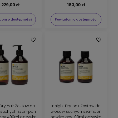
229,00 zł
183,00 zł
dom o dostępności
Powiadom o dostępności
Do ulubionych
Do ulubionyc
 Dry hair Zestaw do
Insight Dry hair Zestaw do
 suchych szampon
włosów suchych szampon
jący 400ml odżywka
nawilżający 100ml odżywka