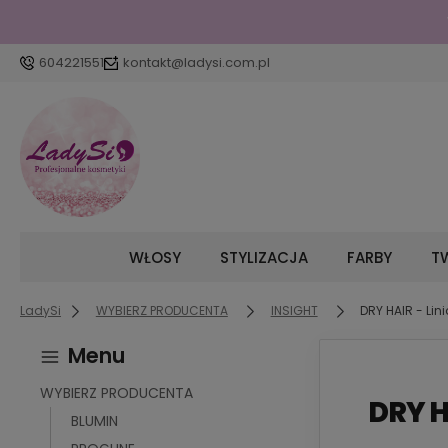
604221551
kontakt@ladysi.com.pl
WŁOSY
STYLIZACJA
FARBY
TW
LadySi
WYBIERZ PRODUCENTA
INSIGHT
DRY HAIR - Li
Menu
WYBIERZ PRODUCENTA
DRY H
BLUMIN