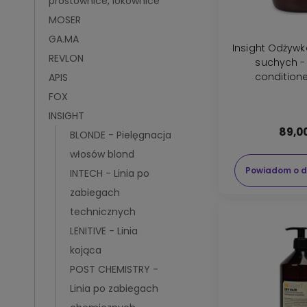
prostownice, lokownice
MOSER
GA.MA
Insight Odżywka do wło
REVLON
suchych - 
condition
APIS
FOX
INSIGHT
89,00
BLONDE - Pielęgnacja
włosów blond
Powiadom o d
INTECH - Linia po
zabiegach
technicznych
LENITIVE - Linia
kojąca
POST CHEMISTRY -
Linia po zabiegach