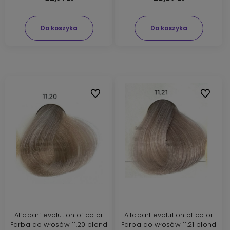
Do koszyka
Do koszyka
Do ulubionych
Do ulubi
Alfaparf evolution of color
Alfaparf evolution of color
Farba do włosów 11.20 blond
Farba do włosów 11.21 blond