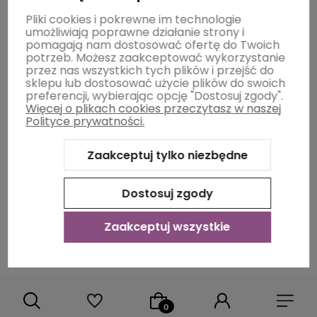
brązu i czerni
farba rozjaśniająca
będzie zbyt
słaba i z pewnością nie przyniesie oczekiwanego
Pliki cookies i pokrewne im technologie
umożliwiają poprawne działanie strony i
rezultatu. Nałożenie takiej farby na ciemne włosy bez
pomagają nam dostosować ofertę do Twoich
wcześniejszego usunięcia z nich ciemnego,
potrzeb. Możesz zaakceptować wykorzystanie
sztucznego pigmentu nie ma prawa zadziałać,
przez nas wszystkich tych plików i przejść do
ponieważ "farba farby nie rozjaśnia". W takim
sklepu lub dostosować użycie plików do swoich
przypadku zdecydowanie lepszym rozwiązaniem
preferencji, wybierając opcję "Dostosuj zgody".
będzie sięgnięcie po tradycyjny rozjaśniacz lub
Więcej o plikach cookies przeczytasz w naszej
Polityce prywatności.
specjalny dekoloryzator.
Zaakceptuj tylko niezbędne
Dostosuj zgody
Dołącz do Świata LadySi i ciesz się pięknymi i zdrowym
Zaakceptuj wszystkie