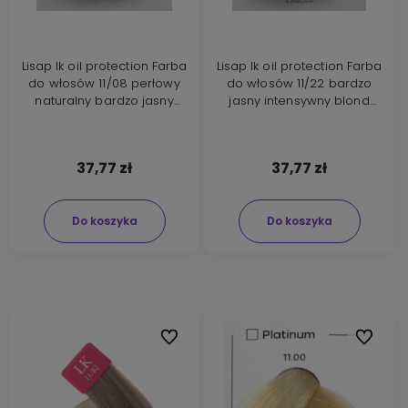
Lisap lk oil protection Farba
Lisap lk oil protection Farba
do włosów 11/08 perłowy
do włosów 11/22 bardzo
naturalny bardzo jasny
jasny intensywny blond
blond 100ml
100ml
37,77 zł
37,77 zł
Do koszyka
Do koszyka
Do ulubionych
Do ulubi