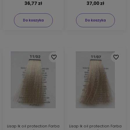
36,77 zł
37,00 zł
Do koszyka
Do koszyka
Do ulubionych
Do ulubi
Lisap lk oil protection Farba
Lisap lk oil protection Farba