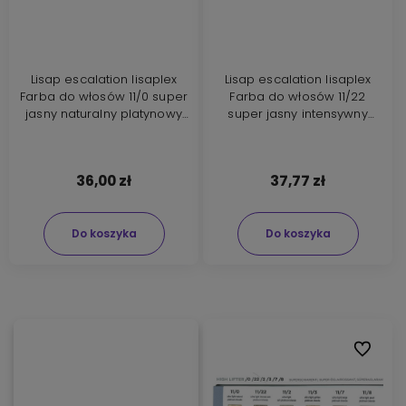
Lisap escalation lisaplex
Lisap escalation lisaplex
Farba do włosów 11/0 super
Farba do włosów 11/22
jasny naturalny platynowy
super jasny intensywny
blond 100ml
naturalny platynowy blond
100ml
36,00 zł
37,77 zł
Do koszyka
Do koszyka
Do ulubi