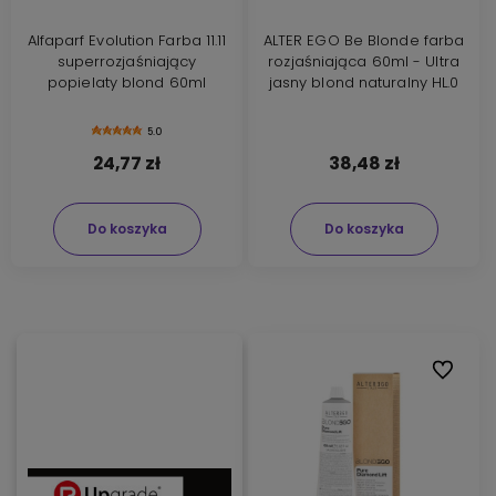
Alfaparf Evolution Farba 11.11
ALTER EGO Be Blonde farba
superrozjaśniający
rozjaśniająca 60ml - Ultra
popielaty blond 60ml
jasny blond naturalny HL.0
5.0
24,77 zł
38,48 zł
Do koszyka
Do koszyka
Do ulubi