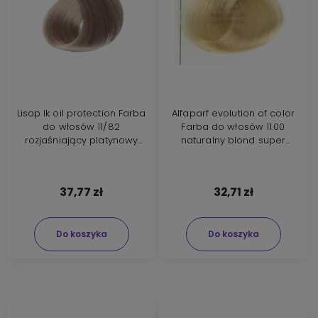
Lisap lk oil protection Farba
Alfaparf evolution of color
do włosów 11/82
Farba do włosów 11.00
rozjaśniający platynowy
naturalny blond super
perłowo popielaty blond
rozjaśniający 60ml nowa
100ml
formuła
37,77 zł
32,71 zł
Do koszyka
Do koszyka