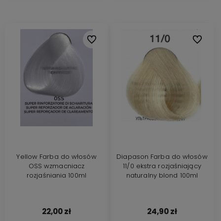
Do ulubionych
Do ulubi
Yellow Farba do włosów
Diapason Farba do włosów
OSS wzmacniacz
11/0 ekstra rozjaśniający
rozjaśniania 100ml
naturalny blond 100ml
22,00 zł
24,90 zł