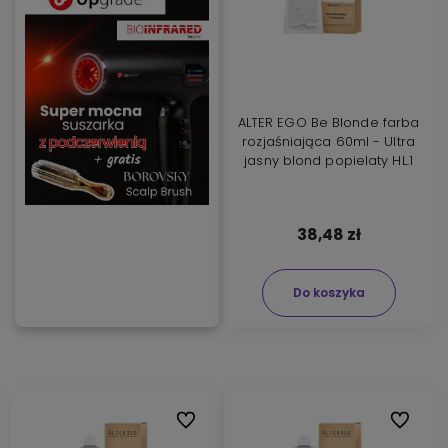
ALTER EGO Be Blonde farba
rozjaśniająca 60ml - Ultra
jasny blond popielaty HL.1
38,48 zł
Do koszyka
Do ulubionych
Do ulubi