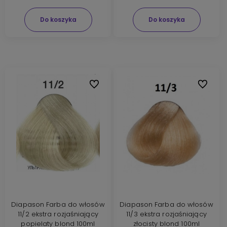
Do koszyka
Do koszyka
Do ulubionych
Do ulubi
Diapason Farba do włosów
Diapason Farba do włosów
11/2 ekstra rozjaśniający
11/3 ekstra rozjaśniający
popielaty blond 100ml
złocisty blond 100ml