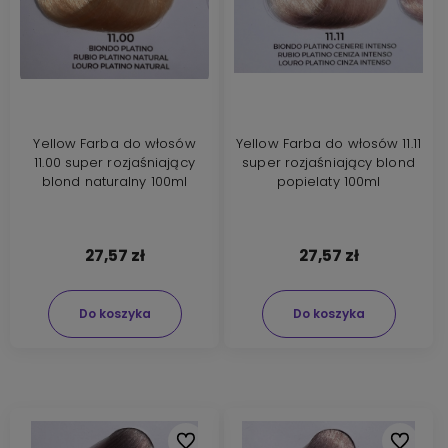
Yellow Farba do włosów
Yellow Farba do włosów 11.11
11.00 super rozjaśniający
super rozjaśniający blond
blond naturalny 100ml
popielaty 100ml
27,57 zł
27,57 zł
Do koszyka
Do koszyka
Do ulubionych
Do ulubi