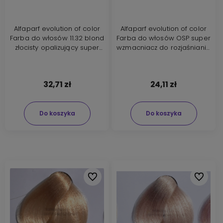
Alfaparf evolution of color
Alfaparf evolution of color
Farba do włosów 11.32 blond
Farba do włosów OSP super
złocisty opalizujący super
wzmacniacz do rozjaśniania
rozjaśniający 60ml nowa
60ml nowa formuła
formuła
32,71 zł
24,11 zł
Do koszyka
Do koszyka
Do ulubionych
Do ulubi