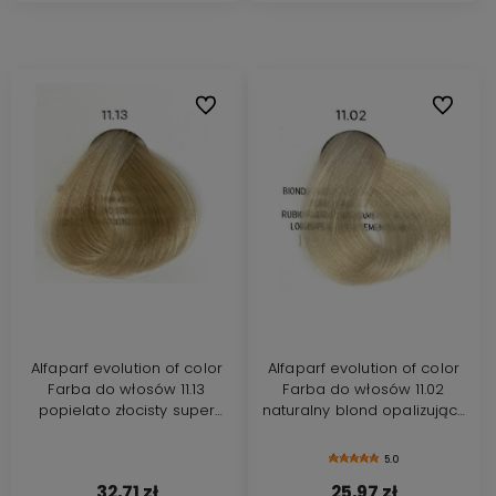
Do ulubionych
Do ulubi
Alfaparf evolution of color
Alfaparf evolution of color
Farba do włosów 11.13
Farba do włosów 11.02
popielato złocisty super
naturalny blond opalizujący
rozjaśniający blond 60ml
super rozjaśniający 60ml
nowa formuła
nowa formuła
5.0
32,71 zł
25,97 zł