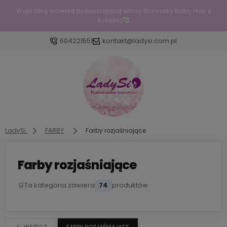
Wypróbuj wcierkę pobudzającą włosy Borovsky Baby Hair z
kofeiną🥰
604221551
kontakt@ladysi.com.pl
Zaloguj się
Załóż konto
LadySi
FARBY
Farby rozjaśniające
Farby rozjaśniające
Wybierz coś dla siebie z naszej aktualnej oferty lub
zaloguj się, aby przywrócić dodane produkty do
🛒
Ta kategoria zawiera
74
produktów
listy z poprzedniej sesji.
WSTECZ
FARBY ROZJAŚNIAJĄCE