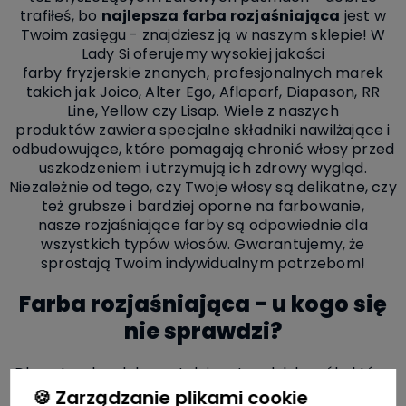
trafiłeś, bo
najlepsza farba rozjaśniająca
jest w
Twoim zasięgu - znajdziesz ją w naszym sklepie! W
Lady Si oferujemy wysokiej jakości
farby fryzjerskie znanych, profesjonalnych marek
takich jak Joico, Alter Ego, Aflaparf, Diapason, RR
Line, Yellow czy Lisap. Wiele z naszych
produktów zawiera specjalne składniki nawilżające i
odbudowujące, które pomagają chronić włosy przed
uszkodzeniem i utrzymują ich zdrowy wygląd.
Niezależnie od tego, czy Twoje włosy są delikatne, czy
też grubsze i bardziej oporne na farbowanie,
nasze rozjaśniające farby są odpowiednie dla
wszystkich typów włosów. Gwarantujemy, że
sprostają Twoim indywidualnym potrzebom!
Farba rozjaśniająca - u kogo się
nie sprawdzi?
Dla naturalnych brunetek i szatynek lub osób, które
wcześniej farbowały swoje włosy na ciemne odcienie
🍪 Zarządzanie plikami cookie