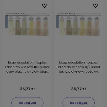
Do ulubionych
Do ulubi
Lisap escalation lisaplex
Lisap escalation lisaplex
Farba do włosów 11/3 super
Farba do włosów 11/7 super
jasny platynowy złoty blond
jasny platynowy beżowy
100ml
blond 100ml
35,77 zł
36,77 zł
Do koszyka
Do koszyka