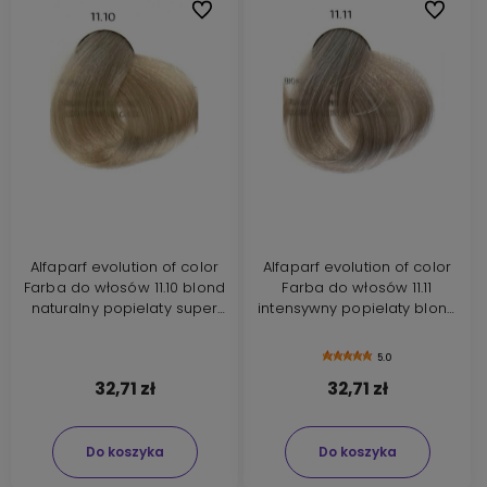
Do ulubionych
Do ulubi
Alfaparf evolution of color
Alfaparf evolution of color
Farba do włosów 11.10 blond
Farba do włosów 11.11
naturalny popielaty super
intensywny popielaty blond
rozjaśniający 60ml nowa
rozjaśniający 60ml nowa
formuła
formuła
5.0
32,71 zł
32,71 zł
Do koszyka
Do koszyka