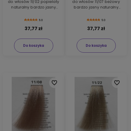
do włosów 11/02 popielaty
do włosów 11/07 beżowy
naturalny bardzo jasny
bardzo jasny naturalny
blond 100ml.
blond 100ml
5.0
5.0
37,77 zł
37,77 zł
Do koszyka
Do koszyka
Do ulubionych
Do ulubi