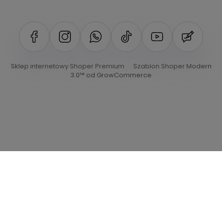
Sklep internetowy Shoper Premium
Szablon Shoper Modern
3.0™
od GrowCommerce