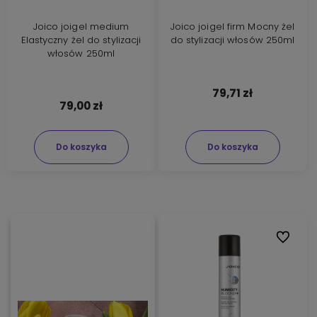
Joico joigel medium
Joico joigel firm Mocny żel
Elastyczny żel do stylizacji
do stylizacji włosów 250ml
włosów 250ml
79,71 zł
79,00 zł
Do koszyka
Do koszyka
Do ulubi