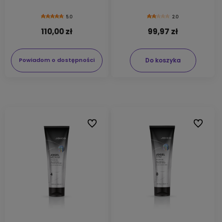
5.0
2.0
110,00 zł
99,97 zł
Do koszyka
Powiadom o dostępności
Do ulubionych
Do ulubi