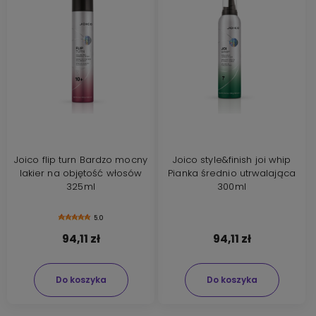
Joico flip turn Bardzo mocny
Joico style&finish joi whip
lakier na objętość włosów
Pianka średnio utrwalająca
325ml
300ml
5.0
94,11 zł
94,11 zł
Do koszyka
Do koszyka