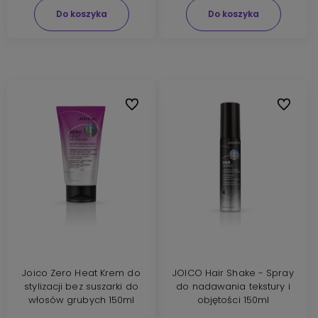
Do koszyka
Do koszyka
Do ulubionych
Do ulubi
Joico Zero Heat Krem do
JOICO Hair Shake - Spray
stylizacji bez suszarki do
do nadawania tekstury i
włosów grubych 150ml
objętości 150ml