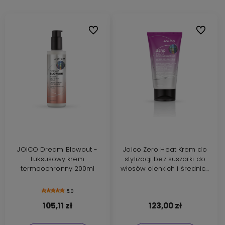
Do ulubionych
Do ulubi
JOICO Dream Blowout -
Joico Zero Heat Krem do
Luksusowy krem
stylizacji bez suszarki do
termoochronny 200ml
włosów cienkich i średnich
150ml
5.0
105,11 zł
123,00 zł