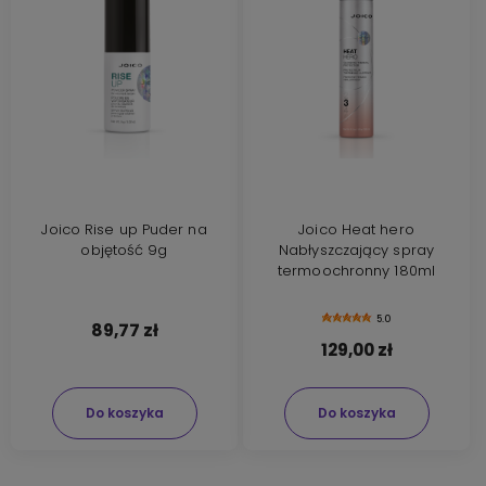
Joico Rise up Puder na
Joico Heat hero
objętość 9g
Nabłyszczający spray
termoochronny 180ml
5.0
89,77 zł
129,00 zł
Do koszyka
Do koszyka