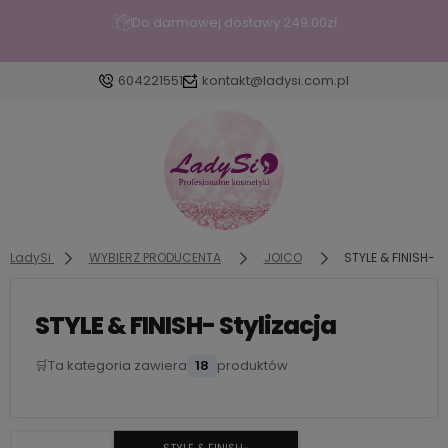
Do darmowej dostawy:
249.00
zł
604221551
kontakt@ladysi.com.pl
Zaloguj się
Załóż konto
LadySi
WYBIERZ PRODUCENTA
JOICO
STYLE & FINISH- S
STYLE & FINISH- Stylizacja
Wybierz coś dla siebie z naszej aktualnej ofer
dodane produkty do listy z p
🛒
Ta kategoria zawiera
18
produktów
STYLE & FINISH-