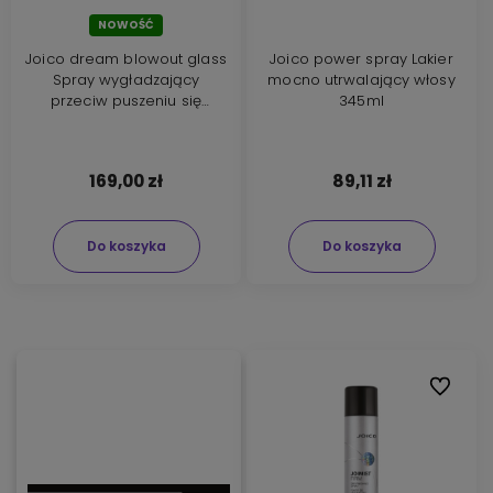
NOWOŚĆ
Joico dream blowout glass
Joico power spray Lakier
Spray wygładzający
mocno utrwalający włosy
przeciw puszeniu się
345ml
włosów 200ml
169,00 zł
89,11 zł
Do koszyka
Do koszyka
Do ulubi