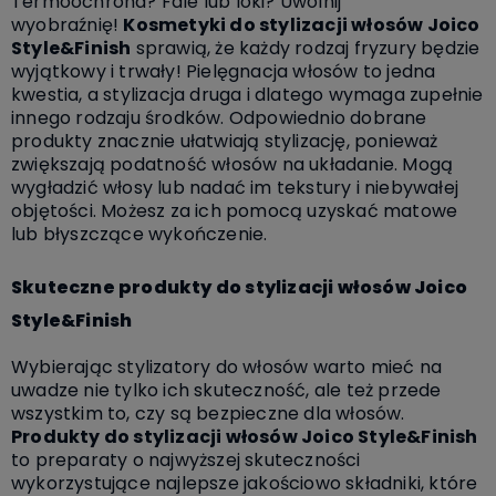
Termoochrona? Fale lub loki? Uwolnij
wyobraźnię!
Kosmetyki do stylizacji włosów Joico
Style&Finish
sprawią, że każdy rodzaj fryzury będzie
wyjątkowy i trwały! P
ielęgnacja włosów to jedna
kwestia, a stylizacja druga i dlatego wymaga zupełnie
innego rodzaju środków. Odpowiednio dobrane
produkty znacznie ułatwiają stylizację, ponieważ
zwiększają podatność włosów na układanie. Mogą
wygładzić włosy lub nadać im tekstury i niebywałej
objętości. Możesz za ich pomocą uzyskać matowe
lub błyszczące wykończenie.
Skuteczne produkty do stylizacji włosów Joico
Style&Finish
Wybierając stylizatory do włosów warto mieć na
uwadze nie tylko ich skuteczność, ale też przede
wszystkim to, czy są bezpieczne dla włosów.
Produkty do stylizacji włosów Joico Style&Finish
to preparaty o najwyższej skuteczności
wykorzystujące najlepsze jakościowo składniki, które