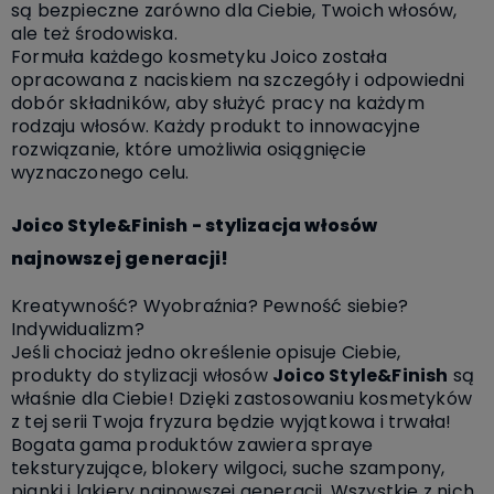
są bezpieczne zarówno dla Ciebie, Twoich włosów,
ale też środowiska.
Formuła każdego kosmetyku Joico została
opracowana z naciskiem na szczegóły i odpowiedni
dobór składników, aby służyć pracy na każdym
rodzaju włosów.
Każdy produkt to
innowacyjne
rozwiązanie
, które umożliwia osiągnięcie
wyznaczonego celu.
Joico Style&Finish - stylizacja włosów
najnowszej generacji!
Kreatywność? Wyobraźnia? Pewność siebie?
Indywidualizm?
Jeśli chociaż jedno określenie opisuje Ciebie,
produkty do stylizacji włosów
Joico Style&Finish
są
właśnie dla Ciebie
!
Dzięki zastosowaniu kosmetyków
z tej serii Twoja fryzura będzie wyjątkowa i trwała!
Bogata gama produktów
zawiera spraye
teksturyzujące, blokery wilgoci, suche szampony,
pianki i lakiery najnowszej generacji. Wszystkie z nich