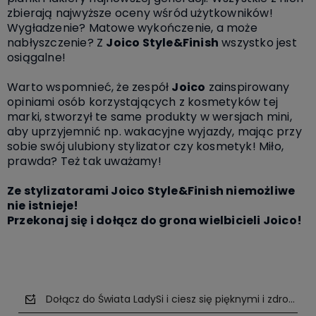
zbierają najwyższe oceny wśród użytkowników!
Wygładzenie? Matowe wykończenie, a może
nabłyszczenie? Z
Joico Style&Finish
wszystko jest
osiągalne!
Warto wspomnieć, że zespół
Joico
zainspirowany
opiniami osób korzystających z kosmetyków tej
marki, stworzył te same produkty w wersjach
mini
,
aby uprzyjemnić np. wakacyjne wyjazdy, mając przy
sobie swój ulubiony stylizator czy kosmetyk!
Miło,
prawda? Też tak uważamy!
Ze stylizatorami Joico Style&Finish niemożliwe
nie istnieje!
Przekonaj się i dołącz do grona wielbicieli Joico!
Dołącz do Świata LadySi i ciesz się pięknymi i zdrowym