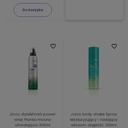
Do koszyka
Do ulubionych
Do ulubi
Joico style&finish power
Joico body shake Spray
whip Pianka mocno
teksturyzujący i nadający
utrwalająca 300ml
włosom objętość 250ml