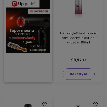
Joico style&finish joimist
firm Mocny lakier do
włosów 350ml
99,97 zł
Do koszyka
Do ulubionych
Do ulubi