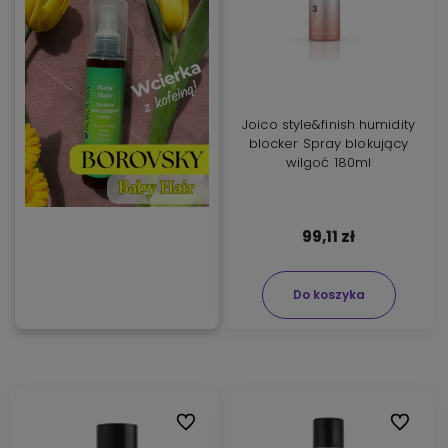
Joico style&finish humidity
blocker Spray blokujący
wilgoć 180ml
99,11 zł
Do koszyka
Do ulubionych
Do ulubi