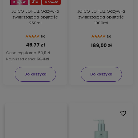
🔥 WOW
21%
OKAZJA
JOICO JOIFULL Odżywka
JOICO JOIFULL Odżywka
zwiększająca objętość
zwiększająca objętość
250ml
1000ml
5.0
5.0
46,77 zł
189,00 zł
Cena regularna:
59,11 zł
Najniższa cena:
59,11 zł
Do koszyka
Do koszyka
Do ulubi