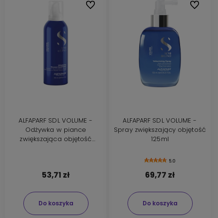
Do ulubionych
Do ulubi
ALFAPARF SDL VOLUME -
ALFAPARF SDL VOLUME -
Odżywka w piance
Spray zwiększający objętość
zwiększająca objętość
125ml
200ml
5.0
53,71 zł
69,77 zł
Do koszyka
Do koszyka