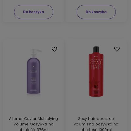
Do koszyka
Do koszyka
Do ulubionych
Do ulubi
Alterna Caviar Multiplying
Sexy hair boost up
Volume Odżywka na
volumizing odżywka na
objętość 976ml
objętość 1000ml