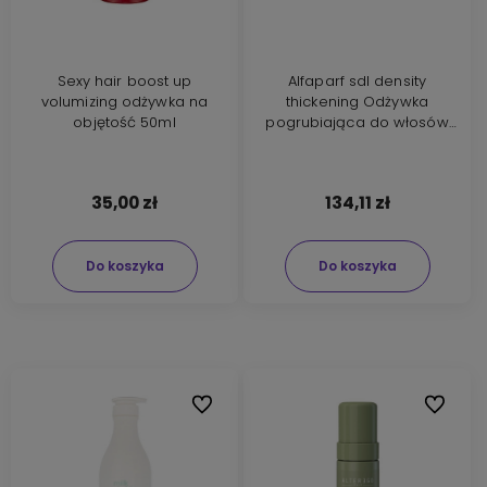
Sexy hair boost up
Alfaparf sdl density
volumizing odżywka na
thickening Odżywka
objętość 50ml
pogrubiająca do włosów
cienkich i przerzedzonych
1000ml
35,00 zł
134,11 zł
Do koszyka
Do koszyka
Do ulubionych
Do ulubi