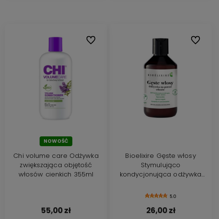
Do ulubionych
Do ulubi
NOWOŚĆ
Chi volume care Odżywka
Bioelixire Gęste włosy
zwiększająca objętość
Stymulująco
włosów cienkich 355ml
kondycjonująca odżywka
wegańska przeciw
wypadaniu włosów 300ml
5.0
55,00 zł
26,00 zł