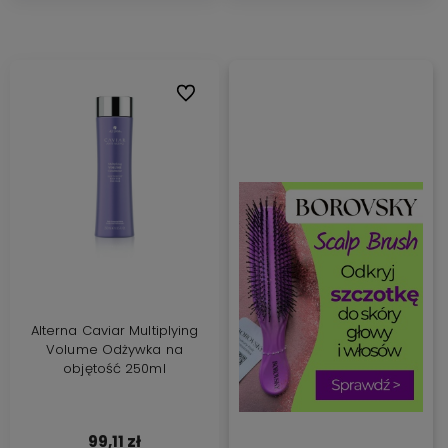
Do ulubionych
Alterna Caviar Multiplying
Volume Odżywka na
objętość 250ml
99,11 zł