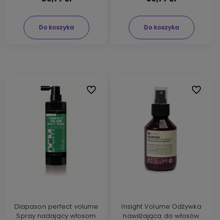
Do koszyka
Do koszyka
Do ulubionych
Do ulubi
Diapason perfect volume
Insight Volume Odżywka
Spray nadający włosom
nawilżająca do włosów