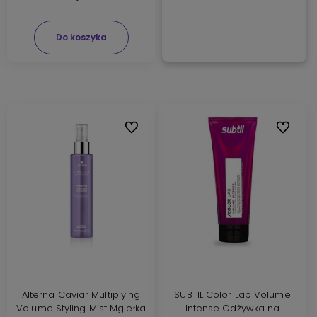
Do koszyka
Do ulubionych
Do ulubi
Alterna Caviar Multiplying
SUBTIL Color Lab Volume
Volume Styling Mist Mgiełka
Intense Odżywka na