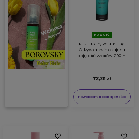
NOWOŚĆ
RICH luxury volumising
Odżywka zwiększająca
objętość włosów 200ml
72,25 zł
Powiadom o dostępności
Do ulubionych
Do ulubi