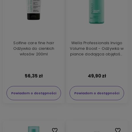
Solfine care fine hair
Wella Professionals Invigo
Odżywka do cienkich
Volume Boost - Odżywka w
włosów 200ml
piance dodająca objętości
150ml
56,35 zł
49,90 zł
Powiadom o dostępności
Powiadom o dostępności
Do ulubionych
Do ulubi