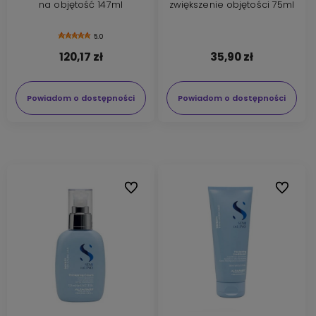
na objętość 147ml
zwiększenie objętości 75ml
5.0
120,17 zł
35,90 zł
Powiadom o dostępności
Powiadom o dostępności
Do ulubionych
Do ulubi