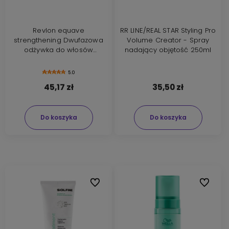
Revlon equave
RR LINE/REAL STAR Styling Pro
strengthening Dwufazowa
Volume Creator - Spray
odżywka do włosów
nadający objętość 250ml
zwiększająca objętość
200ml
5.0
45,17 zł
35,50 zł
Do koszyka
Do koszyka
Do ulubionych
Do ulubi