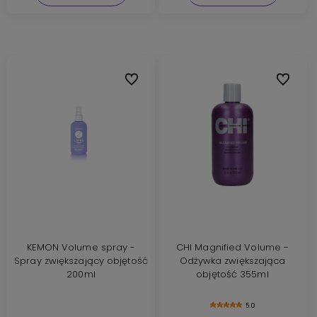
Do ulubionych
Do ulubi
KEMON Volume spray -
CHI Magnified Volume -
Spray zwiększający objętość
Odżywka zwiększająca
200ml
objętość 355ml
5.0