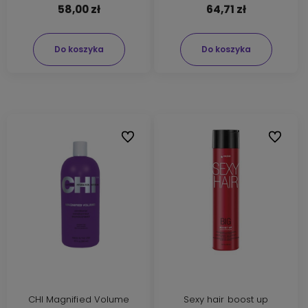
58,00 zł
64,71 zł
Do koszyka
Do koszyka
Do ulubionych
Do ulubi
CHI Magnified Volume
Sexy hair boost up