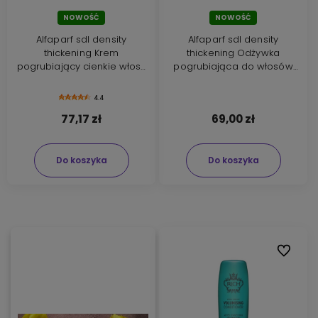
NOWOŚĆ
NOWOŚĆ
Alfaparf sdl density
Alfaparf sdl density
thickening Krem
thickening Odżywka
pogrubiający cienkie włosy
pogrubiająca do włosów
125ml
cienkich i przerzedzonych
200ml
4.4
77,17 zł
69,00 zł
Do koszyka
Do koszyka
Do ulubi