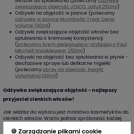
włosów do spłukiwania (polecamy
odżywkę
zwiększającą objętość JOICO Joifull 250ml
)
Odżywki na objętość w piance (polecamy
odżywkę w piance Montibello Treat Densi
Volume 150ml
)
Odżywki zwiększające objętość włosów bez
spłukiwania o kremowej konsystencji
(
polecamy krem pielęgnująco-stylizujący Paul
Mitchell Invisiblewear 250ml
)
Odżywki na objętość bez spłukiwania w płynie -
dwufazowe spraye lub delikatne mgiełki
(polecamy
spray na objętość Insight
Volumizing 100ml
)
Odżywka zwiększająca objętość - najlepszy
przyjaciel cienkich włosów!
Jak widzisz do wyboru jest mnóstwo kosmetyków do
cienkich włosów. Warto jednak spróbować każdej
formuły, aby sprawdzić który rodzaj odżywki
🍪 Zarządzanie plikami cookie
przyniesie najbardziej pożądany rezultat. Jeśli mimo