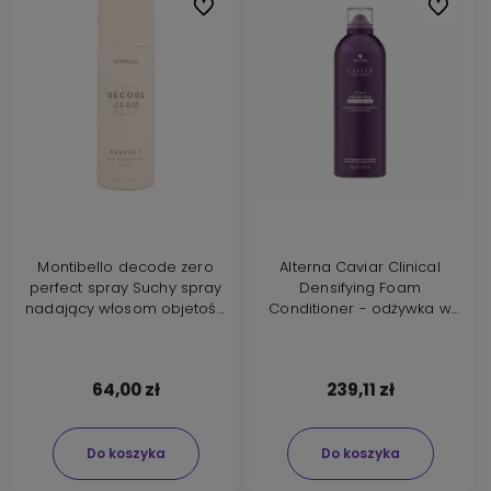
Do ulubionych
Do ulubi
Montibello decode zero
Alterna Caviar Clinical
perfect spray Suchy spray
Densifying Foam
nadający włosom objetość
Conditioner - odżywka w
300ml
piance do włosów cienkich i
wypadających 240g
64,00 zł
239,11 zł
Do koszyka
Do koszyka