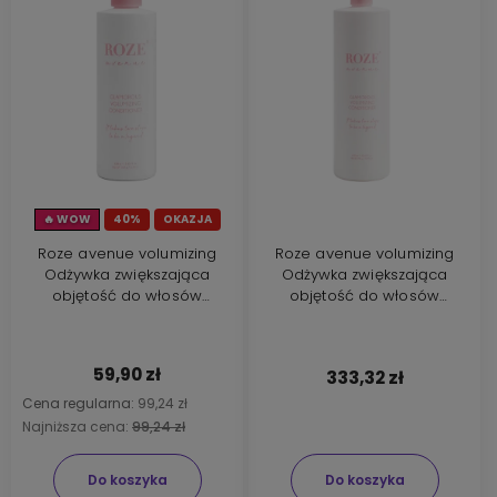
🔥 WOW
40%
OKAZJA
Roze avenue volumizing
Roze avenue volumizing
Odżywka zwiększająca
Odżywka zwiększająca
objętość do włosów
objętość do włosów
cienkich 250ml
cienkich 1000ml
59,90 zł
333,32 zł
Cena regularna:
99,24 zł
Najniższa cena:
99,24 zł
Do koszyka
Do koszyka