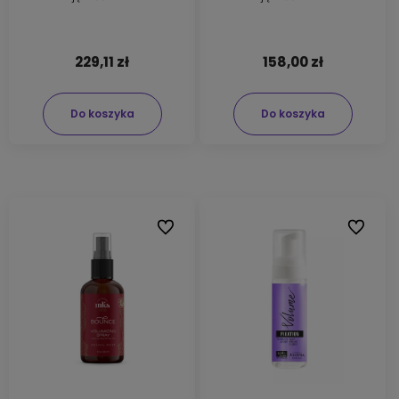
229,11 zł
158,00 zł
Do koszyka
Do koszyka
Do ulubionych
Do ulubi