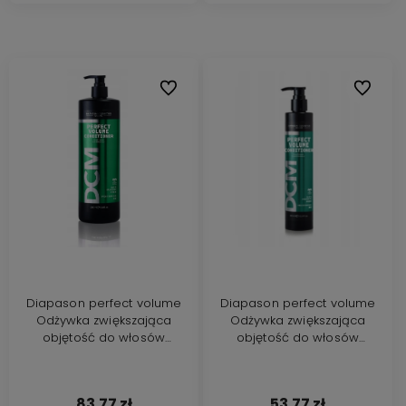
Do ulubionych
Do ulubi
Diapason perfect volume
Diapason perfect volume
Odżywka zwiększająca
Odżywka zwiększająca
objętość do włosów
objętość do włosów
cienkich 1000ml
cienkich 300ml
83,77 zł
53,77 zł