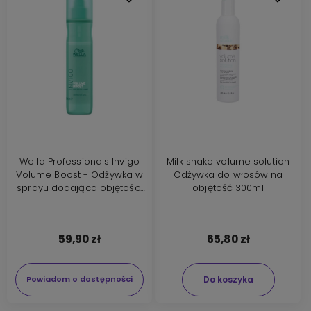
Wella Professionals Invigo
Milk shake volume solution
Volume Boost - Odżywka w
Odżywka do włosów na
sprayu dodająca objętości
objętość 300ml
150ml
59,90 zł
65,80 zł
Do koszyka
Powiadom o dostępności