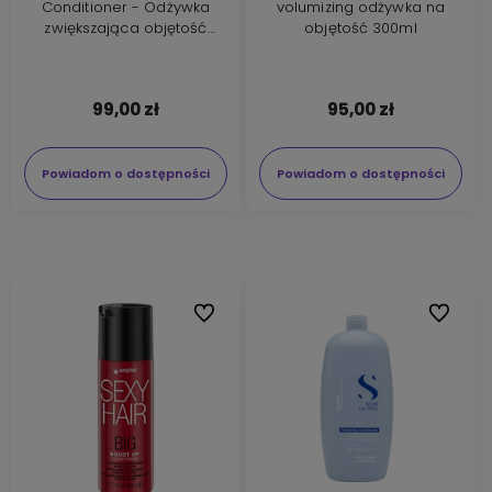
Conditioner - Odżywka
volumizing odżywka na
zwiększająca objętość
objętość 300ml
946ml
99,00 zł
95,00 zł
Powiadom o dostępności
Powiadom o dostępności
Do ulubionych
Do ulubi