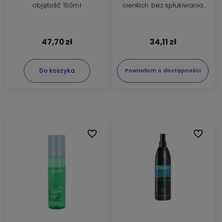
objętość 150ml
cienkich bez spłukiwania
100ml
47,70 zł
34,11 zł
Do koszyka
Powiadom o dostępności
Do ulubionych
Do ulubi