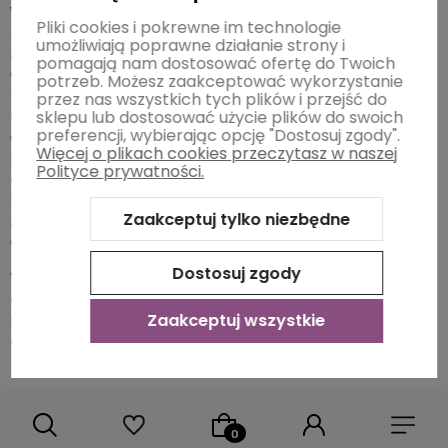
wszystko obawiasz się obciążenia delikatnych pasm
Pliki cookies i pokrewne im technologie
możesz użyć odżywki przed myciem włosów. Najlepiej
umożliwiają poprawne działanie strony i
zrobić to na lekko wilgotnych włosach.
W przypadku
pomagają nam dostosować ofertę do Twoich
cienkich włosów polecamy w taki sposób nakładać
potrzeb. Możesz zaakceptować wykorzystanie
również maski, które z reguły mają bardziej treściwe
przez nas wszystkich tych plików i przejść do
formuły, a więc i mogą zabrać delikatnym włosom
sklepu lub dostosować użycie plików do swoich
preferencji, wybierając opcję "Dostosuj zgody".
objętość, czego przecież chcemy uniknąć.
Warto
Więcej o plikach cookies przeczytasz w naszej
pamiętać, że
odżywka zwiększająca
Polityce prywatności.
objętość
sprawia również, że kosmyki stają się
bardziej podatne na układanie, ich stylizacja jest
Zaakceptuj tylko niezbędne
znacznie łatwiejsza i szybsza, a efekty utrzymują się
dłużej!
Dostosuj zgody
W naszej ofercie znajdziesz profesjonalne
odżywki, dzięki którym będziesz mogła cieszyć
Zaakceptuj wszystkie
się zachwycającą objętością, mimo naturalnie
cienkich włosów!