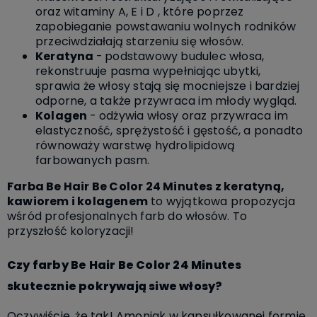
oraz witaminy A, E i D , które poprzez
zapobieganie powstawaniu wolnych rodników
przeciwdziałają starzeniu się włosów.
Keratyna
-
podstawowy budulec włosa,
rekonstruuje pasma wypełniając ubytki,
sprawia że włosy stają się mocniejsze i bardziej
odporne, a także przywraca im młody wygląd.
Kolagen
- odżywia włosy oraz przywraca im
elastyczność, sprężystość i gęstość, a ponadto
równoważy warstwę hydrolipidową
farbowanych pasm.
Farba Be Hair Be Color 24 Minutes z keratyną,
kawiorem i kolagenem
to wyjątkowa propozycja
wśród profesjonalnych farb do włosów. To
przyszłość koloryzacji!
Czy farby Be Hair Be Color 24 Minutes
skutecznie pokrywają siwe włosy?
Oczywiście, że tak! Amoniak w kapsułkowanej formie