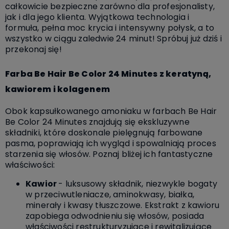
całkowicie bezpieczne zarówno dla profesjonalisty,
jak i dla jego klienta.
Wyjątkowa technologia i
formuła, pełna moc krycia i intensywny połysk, a to
wszystko w ciągu zaledwie 24 minut! Spróbuj już dziś i
przekonaj się!
Farba Be Hair Be Color 24 Minutes
z keratyną,
kawiorem i kolagenem
Obok kapsułkowanego amoniaku w farbach Be Hair
Be Color 24 Minutes znajdują się ekskluzywne
składniki, które doskonale pielęgnują farbowane
pasma, poprawiają ich wygląd i spowalniają proces
starzenia się włosów. Poznaj bliżej ich fantastyczne
właściwości:
Kawior
-
luksusowy składnik, niezwykle bogaty
w przeciwutleniacze, aminokwasy, białka,
minerały i kwasy tłuszczowe. Ekstrakt z kawioru
zapobiega odwodnieniu się włosów, posiada
właściwości restrukturyzujące i rewitalizujące