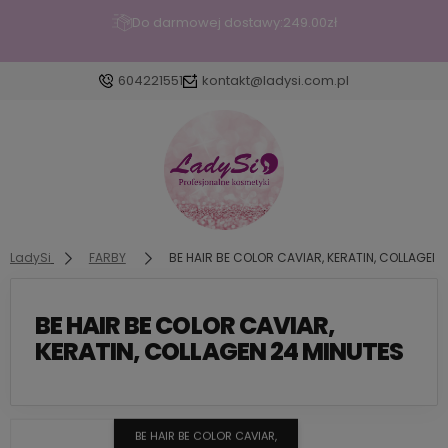
Do darmowej dostawy:
249.00
zł
604221551
kontakt@ladysi.com.pl
Zaloguj się
Załóż konto
LadySi
FARBY
BE HAIR BE COLOR CAVIAR, KERATIN, COLLAGEN 
BE HAIR BE COLOR CAVIAR,
Wybierz coś dla siebie z naszej aktualnej oferty lub
KERATIN, COLLAGEN 24 MINUTES
zaloguj się, aby przywrócić dodane produkty do
listy z poprzedniej sesji.
BE HAIR BE COLOR CAVIAR,