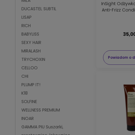
MILA
InSight Odżywk
DUCASTEL SUBTIL
Anti-Frizz Cond
LISAP
RICH
BABYLISS
35,00
SEXY HAIR
MIRALASH
Powiadom o d
TRYCHOXIN
CELLOO
CHI
PLUMP IT!
K18
SOLFINE
WELLNESS PREMIUM
INOAR
GAMMA PIU Suszarki,