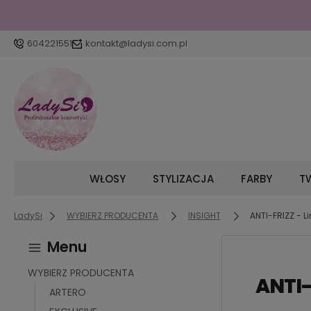
604221551
kontakt@ladysi.com.pl
WŁOSY
STYLIZACJA
FARBY
TW
LadySi
WYBIERZ PRODUCENTA
INSIGHT
ANTI-FRIZZ - L
Menu
WYBIERZ PRODUCENTA
ANTI-F
ARTERO