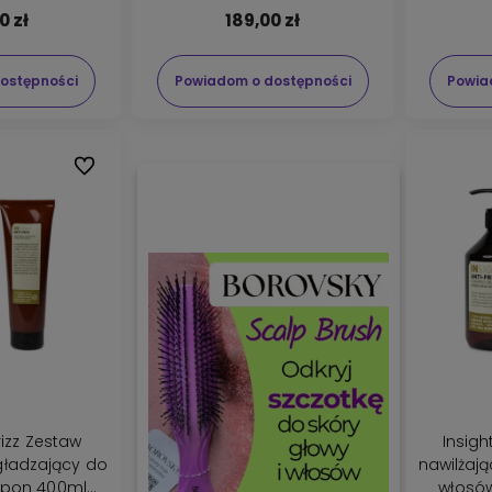
0 zł
189,00 zł
ostępności
Powiadom o dostępności
Powia
Do ulubionych
frizz Zestaw
Insigh
gładzający do
nawilżaj
pon 400ml
włosó