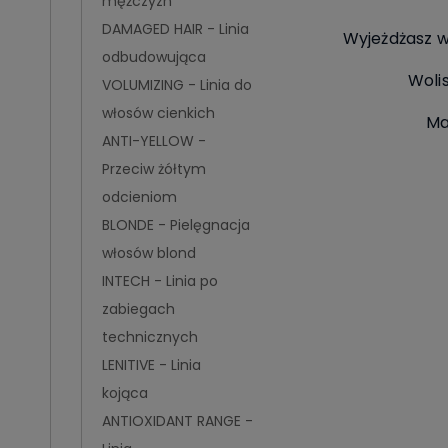
mężczyzn
DAMAGED HAIR - Linia
Wyjeżdżasz w
odbudowująca
Woli
VOLUMIZING - Linia do
włosów cienkich
Ma
ANTI-YELLOW -
Przeciw żółtym
odcieniom
BLONDE - Pielęgnacja
włosów blond
INTECH - Linia po
zabiegach
technicznych
LENITIVE - Linia
kojąca
ANTIOXIDANT RANGE -