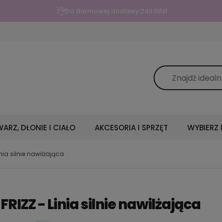
Do darmowej dostawy:
249.00
zł
ARZ, DŁONIE I CIAŁO
AKCESORIA I SPRZĘT
WYBIERZ
inia silnie nawilżająca
RIZZ - Linia silnie nawilżająca