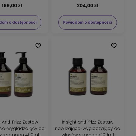
169,00 zł
204,00 zł
dom o dostępności
Powiadom o dostępności
Do ulubionych
Do ulubionyc
t Anti-Frizz Zestaw
Insight anti-frizz Zestaw
ąco-wygładzający do
nawilżająco-wygładzający do
w szampon 400ml
włosów szampon 100ml