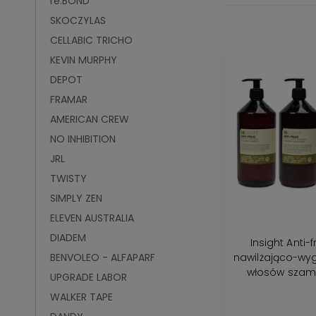
re:BOND
SKOCZYLAS
CELLABIC TRICHO
KEVIN MURPHY
DEPOT
FRAMAR
AMERICAN CREW
NO INHIBITION
JRL
TWISTY
SIMPLY ZEN
ELEVEN AUSTRALIA
DIADEM
Insight Anti-
nawilżająco-wy
BENVOLEO - ALFAPARF
włosów szam
UPGRADE LABOR
odżywka 900ml
WALKER TAPE