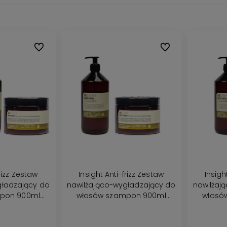
Do ulubionych
Do ulubionych
frizz Zestaw
Insight Anti-frizz Zestaw
Insigh
gładzający do
nawilżająco-wygładzający do
nawilżaj
pon 900ml
włosów szampon 900ml
włosó
 maska 500ml
maska 500ml
o