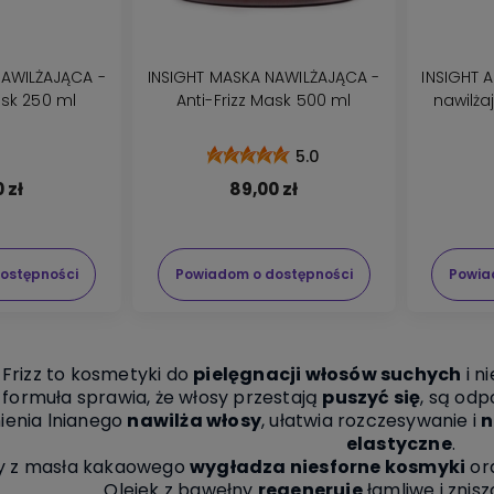
NAWILŻAJĄCA -
INSIGHT MASKA NAWILŻAJĄCA -
INSIGHT 
ask 250 ml
Anti-Frizz Mask 500 ml
nawilż
5.0
 zł
89,00 zł
ostępności
Powiadom o dostępności
Powia
-Frizz to kosmetyki do
pielęgnacji włosów suchych
i n
formuła sprawia, że włosy przestają
puszyć się
, są od
mienia lnianego
nawilża włosy
, ułatwia rozczesywanie i
n
elastyczne
.
ty z masła kakaowego
wygładza niesforne kosmyki
or
Olejek z bawełny
regeneruje
łamliwe i znis