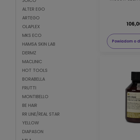
JOICO
maska 
ALTER EGO
ARTEGO
106,0
OLAPLEX
MKS ECO
Powiadom o d
HAMSA SKIN LAB
DERMZ
MACLINIC
HOT TOOLS
BORABELLA
FRUTTI
MONTIBELLO
BE HAIR
RR LINE/REAL STAR
YELLOW
DIAPASON