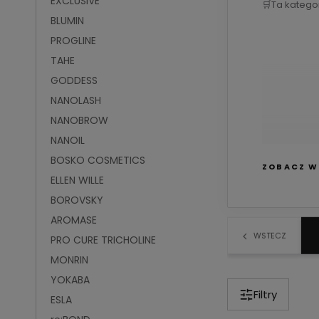
EXCLUSIVE
🛒
Ta katego
BLUMIN
PROGLINE
TAHE
GODDESS
NANOLASH
NANOBROW
NANOIL
BOSKO COSMETICS
ZOBACZ W
ELLEN WILLE
BOROVSKY
AROMASE
WSTECZ
Formuła
PRO CURE TRICHOLINE
MONRIN
YOKABA
Filtry
ESLA