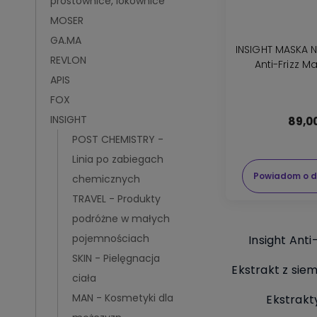
prostownice, lokownice
MOSER
GA.MA
INSIGHT MASKA 
REVLON
Anti-Frizz M
APIS
FOX
INSIGHT
89,00
POST CHEMISTRY -
Linia po zabiegach
Powiadom o d
chemicznych
TRAVEL - Produkty
podróżne w małych
pojemnościach
Insight Anti
SKIN - Pielęgnacja
Ekstrakt z sie
ciała
MAN - Kosmetyki dla
Ekstrak