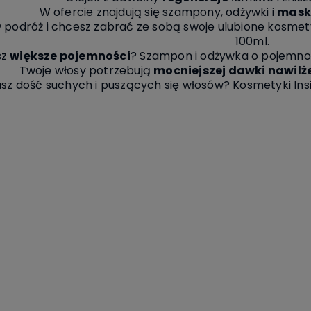
W ofercie znajdują się szampony, odżywki i
mask
 podróż i chcesz zabrać ze sobą swoje ulubione kosme
100ml.
sz
większe pojemności
? Szampon i odżywka o pojemno
Twoje włosy potrzebują
mocniejszej dawki nawilż
sz dość suchych i puszących się włosów? Kosmetyki Ins