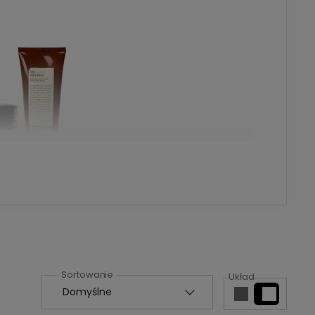
 niezbyt podatnych na stylizację
.
nawilża, wygładza i
nadaje włosom połysk
.
przestają puszyć się.
Układ
!