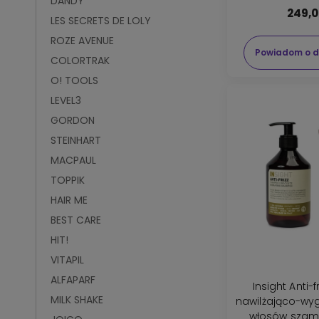
DANDY
249,0
LES SECRETS DE LOLY
ROZE AVENUE
Powiadom o d
COLORTRAK
O! TOOLS
LEVEL3
GORDON
STEINHART
MACPAUL
TOPPIK
HAIR ME
BEST CARE
HIT!
VITAPIL
ALFAPARF
Insight Anti-
MILK SHAKE
nawilżająco-wy
włosów szam