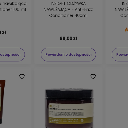
a nawilżająca
INSIGHT ODŻYWKA
IN
itioner 100 ml
NAWILŻAJĄCA - Anti-Frizz
NAWILŻ
Conditioner 400ml
Con
 zł
99,00 zł
ostępności
Powiadom o dostępności
Powia
Do ulubionych
Do ulubionych