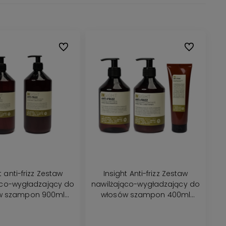
Do ulubionych
Do ulubionyc
t anti-frizz Zestaw
Insight Anti-frizz Zestaw
ąco-wygładzający do
nawilżająco-wygładzający do
w szampon 900ml
włosów szampon 400ml
dżywka 900ml
odżywka 400ml maska 250ml