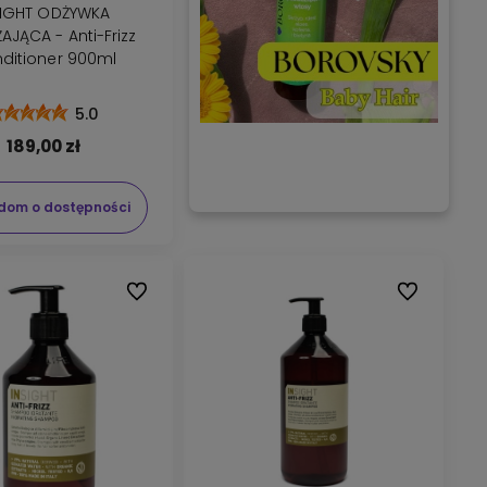
SIGHT ODŻYWKA
AJĄCA - Anti-Frizz
ditioner 900ml
5.0
189,00 zł
dom o dostępności
Do ulubionych
Do ulubionyc