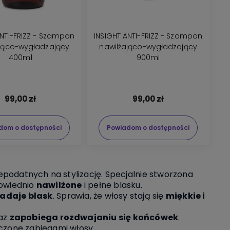
ANTI-FRIZZ - Szampon
INSIGHT ANTI-FRIZZ - Szampon
ająco-wygładzający
nawilżająco-wygładzający
400ml
900ml
99,00 zł
99,00 zł
dom o dostępności
Powiadom o dostępności
iepodatnych na stylizację. Specjalnie stworzona
powiednio
nawilżone
i pełne blasku.
adaje blask
. Sprawia, że włosy stają się
miękkie i
az
zapobiega rozdwajaniu się końcówek
.
zczone zabiegami włosy.