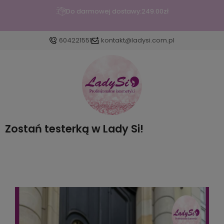
Do darmowej dostawy:
249.00
zł
604221551
kontakt@ladysi.com.pl
Zaloguj się
Załóż konto
Zostań testerką w Lady Si!
Wybierz coś dla siebie z naszej aktualnej oferty lub
zaloguj się, aby przywrócić dodane produkty do
listy z poprzedniej sesji.