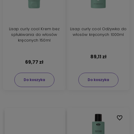
Lisap curly cool Krem bez
Lisap curly cool Odżywka do
spłukiwania do włosów
włosów kręconych 1000ml
kręconych 150ml
89,11 zł
69,77 zł
Do koszyka
Do koszyka
Do ulubi