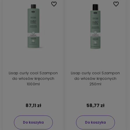
Do ulubionych
Do ulubi
Lisap curly cool Szampon
Lisap curly cool Szampon
do włosów kręconych
do włosów kręconych
1000ml
250ml
87,11 zł
58,77 zł
Do koszyka
Do koszyka