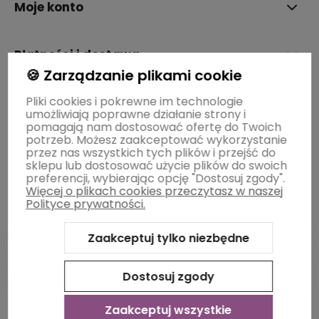
Moje konto
Płatności i dostawa
🍪 Zarządzanie plikami cookie
Pliki cookies i pokrewne im technologie
Informacje
umożliwiają poprawne działanie strony i
pomagają nam dostosować ofertę do Twoich
potrzeb. Możesz zaakceptować wykorzystanie
O nas
przez nas wszystkich tych plików i przejść do
sklepu lub dostosować użycie plików do swoich
preferencji, wybierając opcję "Dostosuj zgody".
Więcej o plikach cookies przeczytasz w naszej
Polityce prywatności.
Zaakceptuj tylko niezbędne
Dostosuj zgody
Sklep internetowy Shoper Premium
Szablon Shoper Modern
3.0™
od GrowCommerce
Zaakceptuj wszystkie