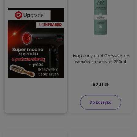
Lisap curly cool Odżywka do
włosów kręconych 250ml
57,11 zł
Do koszyka