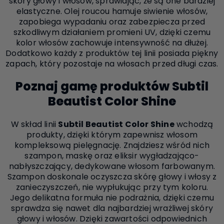
skóry głowy i włosów, sprawiając, że są one bardziej
elastyczne. Olej roucou hamuje siwienie włosów,
zapobiega wypadaniu oraz zabezpiecza przed
szkodliwym działaniem promieni UV, dzięki czemu
kolor włosów zachowuje intensywność na dłużej.
Dodatkowo każdy z produktów tej linii posiada piękny
zapach, który pozostaje na włosach przed długi czas.
Poznaj gamę produktów Subtil
Beautist Color Shine
W skład linii
Subtil Beautist Color Shine
wchodzą
produkty, dzięki którym zapewnisz włosom
kompleksową pielęgnację. Znajdziesz wśród nich
szampon, maskę oraz eliksir wygładzająco-
nabłyszczający, dedykowane włosom farbowanym.
Szampon doskonale oczyszcza skórę głowy i włosy z
zanieczyszczeń, nie wypłukując przy tym koloru.
Jego delikatna formuła nie podrażnia, dzięki czemu
sprawdza się nawet dla najbardziej wrażliwej skóry
głowy i włosów. Dzięki zawartości odpowiednich