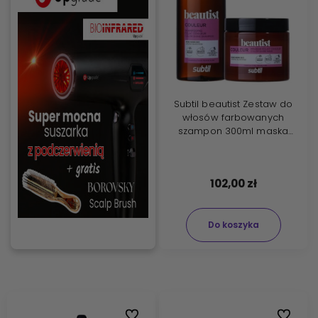
Subtil beautist Zestaw do
włosów farbowanych
szampon 300ml maska
250ml
102,00 zł
Do koszyka
Do ulubionych
Do ulubi