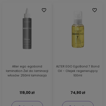
Do ulubionych
Do ulubi
Alter ego egobond
ALTER EGO EgoBond 7 Bond
lamination Żel do laminacji
Oil - Olejek regenerujący
włosów 250ml laminacja
100ml
119,00 zł
74,90 zł