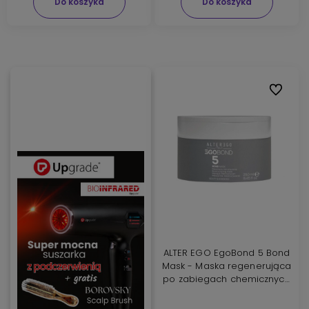
Do koszyka
Do koszyka
Do ulubi
ALTER EGO EgoBond 5 Bond
Mask - Maska regenerująca
po zabiegach chemicznych
250ml