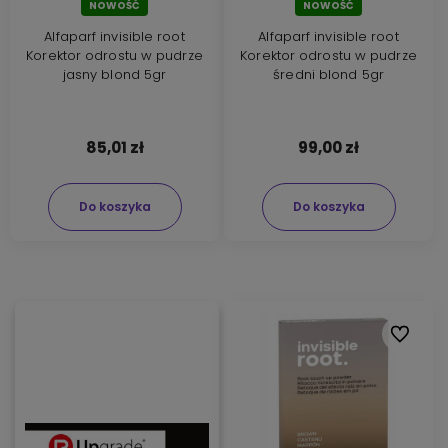
NOWOŚĆ
NOWOŚĆ
Alfaparf invisible root
Alfaparf invisible root
Korektor odrostu w pudrze
Korektor odrostu w pudrze
jasny blond 5gr
średni blond 5gr
85,01 zł
99,00 zł
Do koszyka
Do koszyka
Do ulubi