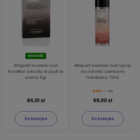
NOWOŚĆ
Alfaparf invisible root
Alfaparf invisible root Spray
Korektor odrostu w pudrze
na odrosty czerwono
czarny 5gr
miedziany 75ml
3.0
85,01 zł
69,00 zł
Do koszyka
Do koszyka