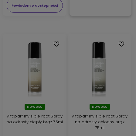
Powiadom o dostępności
Do ulubionych
Do ulubi
NOWOŚĆ
NOWOŚĆ
Alfaparf invisible root Spray
Alfaparf invisible root Spray
na odrosty ciepły brąz 75ml
na odrosty chłodny brąz
75ml