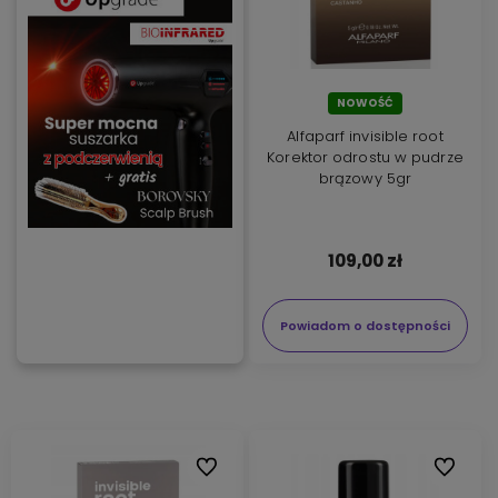
NOWOŚĆ
Alfaparf invisible root
Korektor odrostu w pudrze
brązowy 5gr
109,00 zł
Powiadom o dostępności
Do ulubionych
Do ulubi