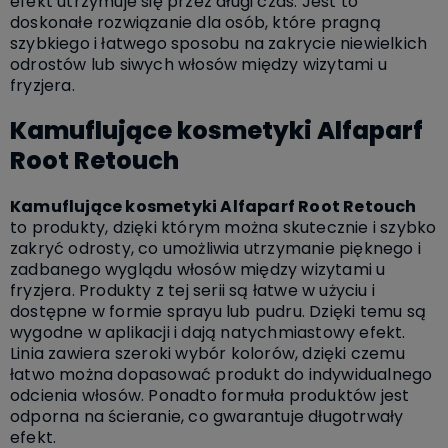
efekt utrzymuje się przez długi czas. Jest to
doskonałe rozwiązanie dla osób, które pragną
szybkiego i łatwego sposobu na zakrycie niewielkich
odrostów lub siwych włosów między wizytami u
fryzjera.
Kamuflujące kosmetyki Alfaparf
Root Retouch
Kamuflujące kosmetyki Alfaparf Root Retouch
to produkty, dzięki którym można skutecznie i szybko
zakryć odrosty, co umożliwia utrzymanie pięknego i
zadbanego wyglądu włosów między wizytami u
fryzjera. Produkty z tej serii są łatwe w użyciu i
dostępne w formie sprayu lub pudru. Dzięki temu są
wygodne w aplikacji i dają natychmiastowy efekt.
Linia zawiera szeroki wybór kolorów, dzięki czemu
łatwo można dopasować produkt do indywidualnego
odcienia włosów. Ponadto formuła produktów jest
odporna na ścieranie, co gwarantuje długotrwały
efekt.