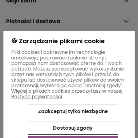
Moje konto
Płatności i dostawa
🍪 Zarządzanie plikami cookie
Informacje
Pliki cookies i pokrewne im technologie
umożliwiają poprawne działanie strony i
O nas
pomagają nam dostosować ofertę do Twoich
potrzeb. Możesz zaakceptować wykorzystanie
przez nas wszystkich tych plików i przejść do
sklepu lub dostosować użycie plików do swoich
preferencji, wybierając opcję "Dostosuj zgody".
Więcej o plikach cookies przeczytasz w naszej
Polityce prywatności.
Zaakceptuj tylko niezbędne
Sklep internetowy Shoper Premium
Szablon Shoper Modern
3.0™
od GrowCommerce
Dostosuj zgody