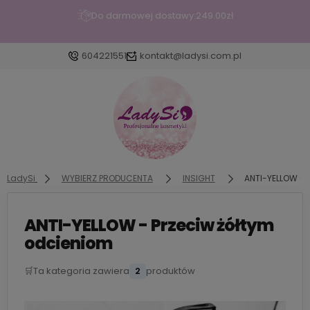
Do darmowej dostawy:
249.00
zł
604221551
kontakt@ladysi.com.pl
Zaloguj się
Załóż konto
LadySi
WYBIERZ PRODUCENTA
INSIGHT
ANTI-YELLOW - 
ANTI-YELLOW - Przeciw żółtym
Wybierz coś dla siebie z naszej aktualnej oferty lub
odcieniom
zaloguj się, aby przywrócić dodane produkty do
listy z poprzedniej sesji.
🛒
Ta kategoria zawiera
2
produktów