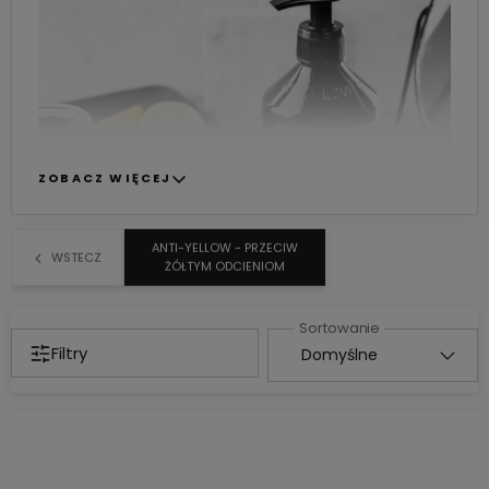
ZOBACZ WIĘCEJ
ANTI-YELLOW - PRZECIW
WSTECZ
ŻÓŁTYM ODCIENIOM
Insight Anti-Yellow to
profesjonalne
szampony niwelujące żółte odcienie
.
Marzysz o
chłodnym blondzie
? Chcesz
Filtry
pozbyć się
żółtych refleksów
? Szampony
Anti-Yellow usuną niechciane tony,
nawilżą i
wygładzą włosy
.
Ciesz się chłodnym odcieniem blondu już dziś!