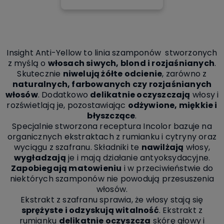
Insight Anti-Yellow to linia szamponów stworzonych
z myślą o
włosach siwych, blond i rozjaśnianych
.
Skutecznie
niwelują żółte odcienie
, zarówno z
naturalnych, farbowanych czy rozjaśnianych
włosów
. Dodatkowo
delikatnie oczyszczają
włosy i
rozświetlają je, pozostawiając
odżywione, miękkie i
błyszczące
.
Specjalnie stworzona receptura Incolor bazuje na
organicznych ekstraktach z rumianku i cytryny oraz
wyciągu z szafranu. Składniki te
nawilżają
włosy,
wygładzają
je i mają działanie antyoksydacyjne.
Zapobiegają matowieniu
i w przeciwieństwie do
niektórych szamponów nie powodują przesuszenia
włosów.
Ekstrakt z szafranu sprawia, że włosy stają się
sprężyste i odzyskują witalność
. Ekstrakt z
rumianku
delikatnie oczyszcza
skórę głowy i