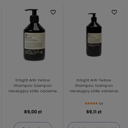
Do ulubionych
Do ulubi
InSight Anti-Yellow
InSight Anti-Yellow
Shampoo Szampon
Shampoo Szampon
niwelujący żółte odcienie
niwelujący żółte odcienie
400ml
900ml
5.0
89,00 zł
69,11 zł