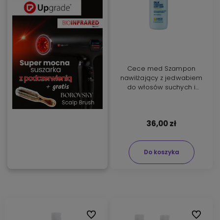
Cece med Szampon
nawilżający z jedwabiem
do włosów suchych i
zniszczonych 300ml
36,00 zł
Do koszyka
Do ulubionych
Do ulubi