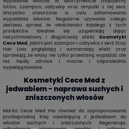
wypadanie włosów. W asortymencie znajdziemy
lotion, szampon, odżywkę oraz ampułki z tej serii.
Wszystko stworzone w celu zahamowania
wypadania włosów. Regularne używanie całego
zestawu sprawi, że właściwości każdego z tych
produktów idealnie się uzupełniają dając
natychmiastowy i długotrwały efekt.
Kosmetyki
Cece Med
, jakimi jest szampon i odżywka z serii Stop
Hair Loss pogłębiają i wzmacniają efekt oraz
sprawiają, że włosy nie tylko przestaną wypadać ale
też będą zdrowe i mocne i odpowiednio
wypielęgnowane.
Kosmetyki Cece Med z
jedwabiem - naprawa suchych i
zniszczonych włosów
Marka Cece Med ma również do zaproponowania
profesjonalną linią nawilżającą z jedwabiem do
włosów suchych i zniszczonych. Regeneruje,
odbudowuje, intensywnie nawilża i odżywia.