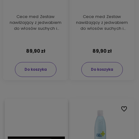
Cece med Zestaw
Cece med Zestaw
nawilżający z jedwabiem
nawilżający z jedwabiem
do włosów suchych i
do włosów suchych i
zniszczonych szampon
zniszczonych szampon
300ml i maska 200ml
300ml i odżywka 300ml
89,90 zł
89,90 zł
Do koszyka
Do koszyka
Do ulubi