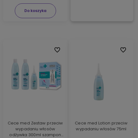
Do koszyka
Do ulubionych
Do ulubi
Cece med Zestaw przeciw
Cece med Lotion przeciw
wypadaniu włosów
wypadaniu włosów 75ml
odżywka 300ml szampon