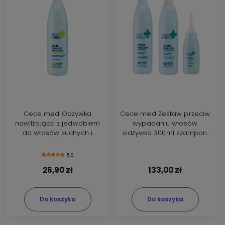
Cece med Odżywka
Cece med Zestaw przeciw
nawilżająca z jedwabiem
wypadaniu włosów
do włosów suchych i
odżywka 300ml szampon
zniszczonych 300ml
300ml lotion 75ml
5.0
26,90 zł
133,00 zł
Do koszyka
Do koszyka