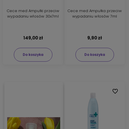
Cece med Ampułki przeciw
Cece med Ampułka przeciw
wypadaniu włosów 30x7ml
wypadaniu włosów 7ml
149,00 zł
9,90 zł
Do koszyka
Do koszyka
Do ulubi