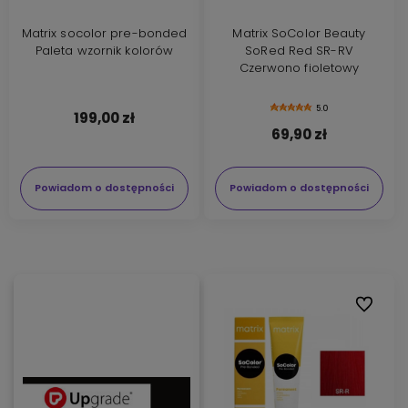
Matrix socolor pre-bonded
Matrix SoColor Beauty
Paleta wzornik kolorów
SoRed Red SR-RV
Czerwono fioletowy
5.0
199,00 zł
69,90 zł
Powiadom o dostępności
Powiadom o dostępności
Do ulubi