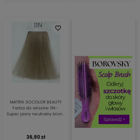
Do ulubionych
MATRIX SOCOLOR BEAUTY
Farba do włosów 11N -
Super jasny neutralny blond
90ml
36,90 zł