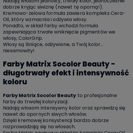
Nadają włosom jednolity, trwały kolor, jednocześnie
dobrze kryjąc siwiznę (nawet tę oporną!).
Kremowo-żelowa formuła zawiera kompleks Cera-
Oil, który wzmacnia i odżywia włosy.
Ponadto, w skład farby wchodzi formuła
zapewniająca trwałe wniknięcie pigmentów we
włosy, ColorGrip.
Włosy są lśniące, odżywione, a Twój kolor...
niesamowity!
Farby Matrix Socolor Beauty -
długotrwały efekt i intensywność
koloru
Farby Matrix Socolor Beauty
to profesjonalne
farby do trwałej koloryzacji.
Nadają włosom intensywny kolor oraz sprawdzą się
nawet do opornych siwych włosów.
Dzięki kremowej konsystencji bardzo dobrze
rozprowadzają się na włosach.
Farba Matrix zawiera w składzie kompleks Cera-Oil,