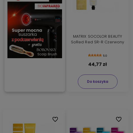
MATRIX SOCOLOR BEAUTY
SoRed Red SR-R Czerwony
5.0
44,77 zł
Do koszyka
Do ulubionych
Do ulubi