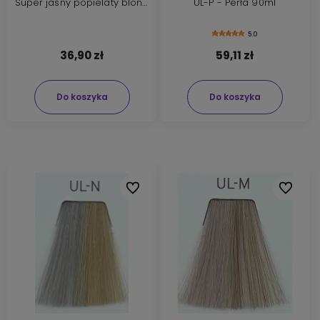
Super jasny popielaty blond
UL-P - Perła 90ml
90ml
5.0
36,90 zł
59,11 zł
Do koszyka
Do koszyka
Do ulubionych
Do ulubi