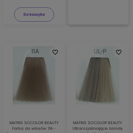
Do koszyka
Do ulubionych
Do ulubi
MATRIX SOCOLOR BEAUTY
MATRIX SOCOLOR BEAUTY
Farba do włosów 11A -
Ultrarozjaśniające blondy