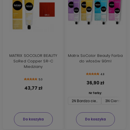
MATRIX SOCOLOR BEAUTY
Matrix SoColor Beauty Farba
SoRed Copper SR-C
do włosów 90ml
Miedziany
4.8
5.0
36,90 zł
43,77 zł
Nr farby:
2N Bardzo ciemny brąz
3N Ciemny br
Do koszyka
Do koszyka