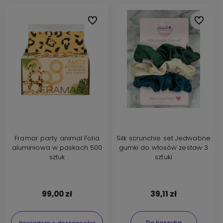
Do ulubionych
Do ulubi
Framar party animal Folia
Silk scrunchie set Jedwabne
aluminiowa w paskach 500
gumki do włosów zestaw 3
sztuk
sztuki
99,00 zł
39,11 zł
Do koszyka
Powiadom o dostępności