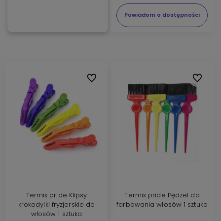
Powiadom o dostępności
Do ulubionych
Do ulubi
Termix pride Klipsy
Termix pride Pędzel do
krokodylki fryzjerskie do
farbowania włosów 1 sztuka
włosów 1 sztuka