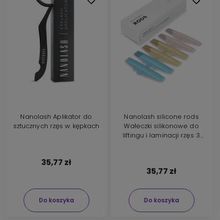
Nanolash Aplikator do
Nanolash silicone rods
sztucznych rzęs w kępkach
Wałeczki silikonowe do
liftingu i laminacji rzęs 3
pary
35,77 zł
35,77 zł
Do koszyka
Do koszyka