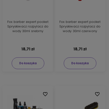
Fox barber expert pocket
Fox barber expert pocket
Spryskiwacz rozpylacz do
Spryskiwacz rozpylacz do
wody 30ml srebrny
wody 30ml czerwony
18,71 zł
18,71 zł
Do koszyka
Do koszyka
Do ulubionych
Do ulubi