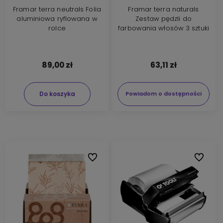
Framar terra neutrals Folia
Framar terra naturals
aluminiowa ryflowana w
Zestaw pędzli do
rolce
farbowania włosów 3 sztuki
89,00 zł
63,11 zł
Do koszyka
Powiadom o dostępności
Do ulubionych
Do ulubi