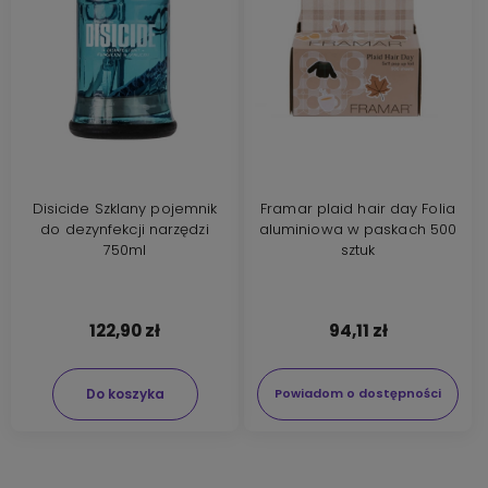
Disicide Szklany pojemnik
Framar plaid hair day Folia
do dezynfekcji narzędzi
aluminiowa w paskach 500
750ml
sztuk
122,90 zł
94,11 zł
Do koszyka
Powiadom o dostępności