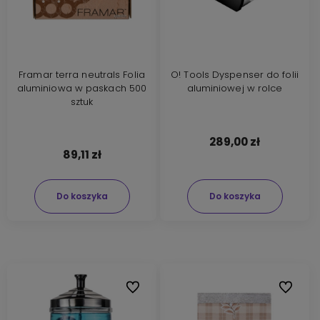
Framar terra neutrals Folia
O! Tools Dyspenser do folii
aluminiowa w paskach 500
aluminiowej w rolce
sztuk
289,00 zł
89,11 zł
Do koszyka
Do koszyka
Do ulubionych
Do ulubi