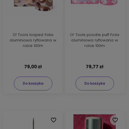
O! Tools looped Folia
O! Tools poodle puff Folia
aluminiowa ryflowana w
aluminiowa ryflowana w
rolce 100m
rolce 100m
79,00 zł
79,77 zł
Do koszyka
Do koszyka
Do ulubionych
Do ulubi