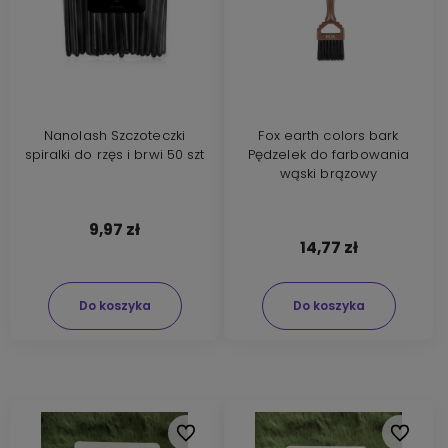
Nanolash Szczoteczki
Fox earth colors bark
spiralki do rzęs i brwi 50 szt
Pędzelek do farbowania
wąski brązowy
9,97 zł
14,77 zł
Do koszyka
Do koszyka
Do ulubionych
Do ulubi