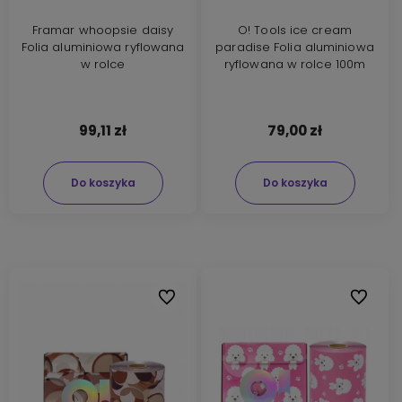
Framar whoopsie daisy
O! Tools ice cream
Folia aluminiowa ryflowana
paradise Folia aluminiowa
w rolce
ryflowana w rolce 100m
99,11 zł
79,00 zł
Do koszyka
Do koszyka
Do ulubionych
Do ulubi