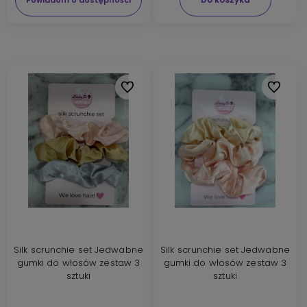
Do ulubionych
Do ulubi
Silk scrunchie set Jedwabne
Silk scrunchie set Jedwabne
gumki do włosów zestaw 3
gumki do włosów zestaw 3
sztuki
sztuki