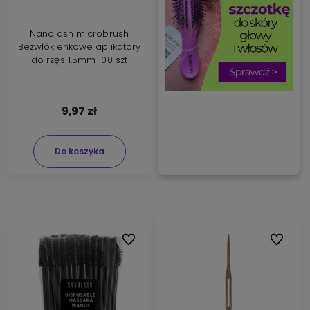
Nanolash microbrush
Bezwłókienkowe aplikatory
do rzęs 1.5mm 100 szt
9,97 zł
Do koszyka
Do ulubionych
Do ulubi