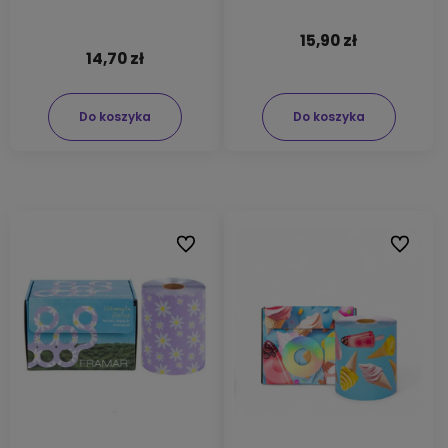
15,90 zł
14,70 zł
Do koszyka
Do koszyka
Do ulubionych
Do ulubi