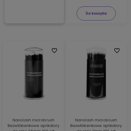
Do koszyka
Do ulubionych
Do ulubi
Nanolash microbrush
Nanolash microbrush
Bezwłókienkowe aplikatory
Bezwłókienkowe aplikatory