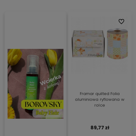
Do ulubi
Framar quilted Folia
aluminiowa ryflowana w
rolce
89,77 zł