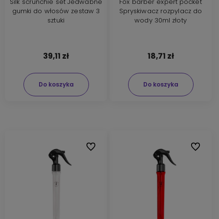
Silk scrunchie set Jedwabne
Fox barber expert pocket
gumki do włosów zestaw 3
Spryskiwacz rozpylacz do
sztuki
wody 30ml złoty
39,11 zł
18,71 zł
Do koszyka
Do koszyka
Do ulubionych
Do ulubi