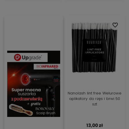
Do ulubi
Nanolash lint free Welurowe
aplikatory do rzęs i brwi 50
szt
13,00 zł