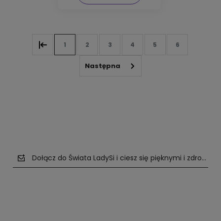
1
2
3
4
5
6
Dołącz do Świata LadySi i ciesz się pięknymi i zdrowym