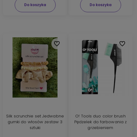
Do koszyka
Do koszyka
Do ulubionych
Do ulubi
Silk scrunchie set Jedwabne
O! Tools duo color brush
gumki do włosów zestaw 3
Pędzelek do farbowania z
sztuki
grzebieniem