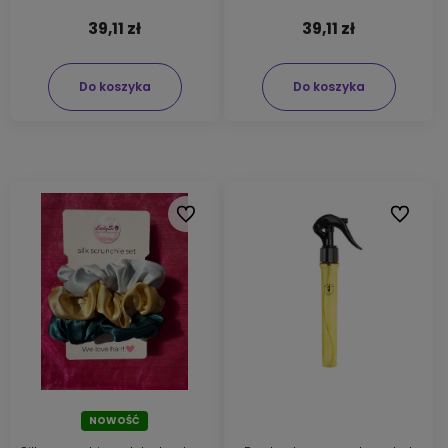
39,11 zł
39,11 zł
Do koszyka
Do koszyka
Do ulubionych
Do ulubi
NOWOŚĆ