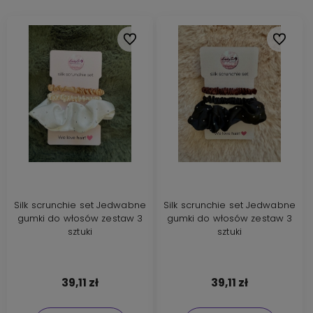
Do ulubionych
Do ulubi
Silk scrunchie set Jedwabne
Silk scrunchie set Jedwabne
gumki do włosów zestaw 3
gumki do włosów zestaw 3
sztuki
sztuki
39,11 zł
39,11 zł