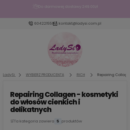
Do darmowej dostawy:
249.00
zł
604221551
kontakt@ladysi.com.pl
Zaloguj się
Załóż konto
LadySi
WYBIERZ PRODUCENTA
RICH
Repairing Collage
Repairing Collagen - kosmetyki
Wybierz coś dla siebie z naszej aktualnej oferty lub
do włosów cienkich i
zaloguj się, aby przywrócić dodane produkty do
delikatnych
listy z poprzedniej sesji.
🛒
Ta kategoria zawiera
5
produktów