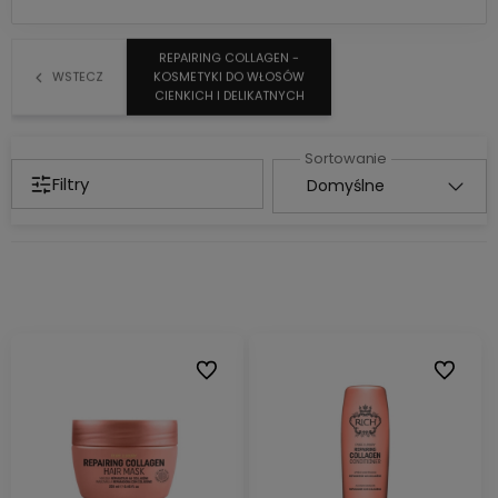
REPAIRING COLLAGEN -
WSTECZ
KOSMETYKI DO WŁOSÓW
CIENKICH I DELIKATNYCH
Filtry
Do ulubionych
Do ulubi