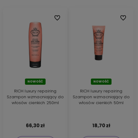
Do ulubionych
Do ulubi
NOWOŚĆ
NOWOŚĆ
RICH luxury repairing
RICH luxury repairing
Szampon wzmacniający do
Szampon wzmacniający do
włosów cienkich 250ml
włosów cienkich 50ml
66,30 zł
18,70 zł