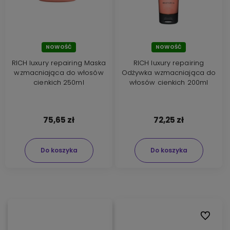
NOWOŚĆ
NOWOŚĆ
RICH luxury repairing Maska
RICH luxury repairing
wzmacniająca do włosów
Odżywka wzmacniająca do
cienkich 250ml
włosów cienkich 200ml
75,65 zł
72,25 zł
Do koszyka
Do koszyka
Do ulubi