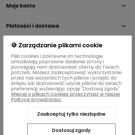
Moje konto
Płatności i dostawa
🍪 Zarządzanie plikami cookie
Informacje
Pliki cookies i pokrewne im technologie
umożliwiają poprawne działanie strony i
O nas
pomagają nam dostosować ofertę do Twoich
potrzeb. Możesz zaakceptować wykorzystanie
przez nas wszystkich tych plików i przejść do
sklepu lub dostosować użycie plików do swoich
preferencji, wybierając opcję "Dostosuj zgody".
Więcej o plikach cookies przeczytasz w naszej
Polityce prywatności.
Zaakceptuj tylko niezbędne
Sklep internetowy Shoper Premium
Szablon Shoper Modern
3.0™
od GrowCommerce
Dostosuj zgody