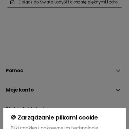
Dołącz do Świata LadySi i ciesz się pięknymi i zdrowym
polityce prywatności
Pomoc
Moje konto
Płatności i dostawa
🍪 Zarządzanie plikami cookie
Pliki cookies i pokrewne im technologie
Informacje