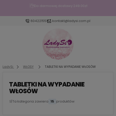
Do darmowej dostawy:
249.00
zł
604221551
kontakt@ladysi.com.pl
Zaloguj się
Załóż konto
LadySi
WŁOSY
TABLETKI NA WYPADANIE WŁOSÓW
TABLETKI NA WYPADANIE
Wybierz coś dla siebie z naszej aktualnej oferty lub
WŁOSÓW
zaloguj się, aby przywrócić dodane produkty do
listy z poprzedniej sesji.
🛒
Ta kategoria zawiera
15
produktów