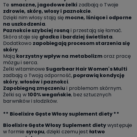
Te
smaczne, jagodowe żelki
zadbają o Twoje
zdrowie, skórę, włosy i paznokcie
.
Dzięki nim włosy stają się
mocne, lśniące i odporne
na uszkodzenia
.
Paznokcie szybciej rosną
i przestają się łamać.
Skóra staje się
gładka i bardziej świetlista
.
Dodatkowo
zapobiegają procesom starzenia się
skóry
.
Mają
korzystny wpływ na metabolizm
oraz pracę
mózgu i serca.
Żelki witaminowe
Sugarbear Hair Women's Multi
zadbają o Twoją odporność,
poprawią kondycję
skóry
,
włosów i paznokci
.
Zapobiegną zmęczeniu
i problemom skórnym.
Żelki są w
100% wegańskie
, bez sztucznych
barwników i słodzików.
** Bioelixire Gęste Włosy suplement diety **
Bioelixire Gęste Włosy Suplement diety
występuje
w formie
syropu
, dzięki czemu jest
łatwo