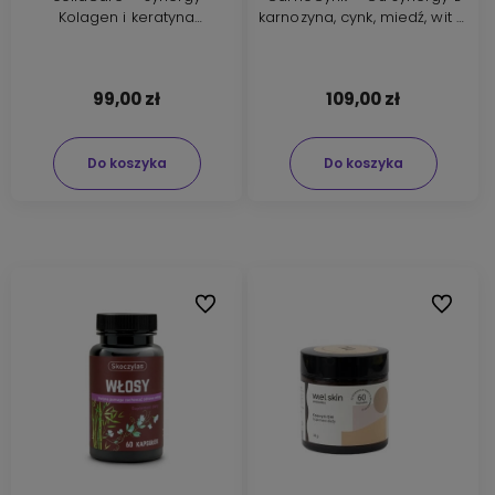
Kolagen i keratyna
karnozyna, cynk, miedź, wit D
Suplement diety 60
Suplement diety 90
kapsułek
kapsułek
99,00 zł
109,00 zł
Do koszyka
Do koszyka
Do ulubionych
Do ulubi