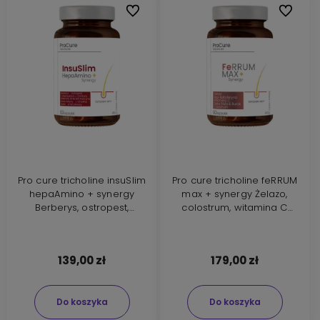
Do ulubionych
Do ulubi
Pro cure tricholine insuSlim
Pro cure tricholine feRRUM
hepaAmino + synergy
max + synergy Żelazo,
Berberys, ostropest,
colostrum, witamina C
witaminy B, kwas foliowy
Suplement diety 90
Suplement diety 60
kapsułek
kapsułek
139,00 zł
179,00 zł
Do koszyka
Do koszyka