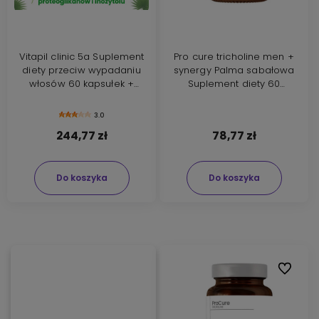
Vitapil clinic 5a Suplement
Pro cure tricholine men +
diety przeciw wypadaniu
synergy Palma sabałowa
włosów 60 kapsułek +
Suplement diety 60
saszetki z proszkiem 30szt
kapsułek
3.0
244,77 zł
78,77 zł
Do koszyka
Do koszyka
Do ulubi