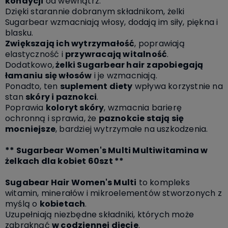
kondycji
od wewnątrz.
Dzięki starannie dobranym składnikom, żelki
Sugarbear wzmacniają włosy, dodają im siły, piękna i
blasku.
Zwiększają ich wytrzymałość
, poprawiają
elastyczność i
przywracają witalność
.
Dodatkowo,
żelki Sugarbear hair
zapobiegają
łamaniu się włosów
i je wzmacniają.
Ponadto, ten
suplement diety
wpływa korzystnie na
stan
skóry i paznokci
.
Poprawia
koloryt skóry
, wzmacnia barierę
ochronną i sprawia, że
paznokcie stają się
mocniejsze
, bardziej wytrzymałe na uszkodzenia.
** Sugarbear Women's Multi Multiwitamina w
żelkach dla kobiet 60szt **
Sugabear Hair Women's Multi
to kompleks
witamin, minerałów i mikroelementów stworzonych z
myślą o
kobietach
.
Uzupełniają niezbędne składniki, których może
zabraknąć
w codziennej diecie
.