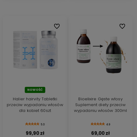
Do ulubionych
Do ulubi
NOWOŚĆ
Halier hairvity Tabletki
Bioelixire Gęste włosy
przeciw wypadaniu włosów
Suplement diety przeciw
dla kobiet 60szt
wypadaniu włosów 300ml
5.0
4.9
99,90 zł
69,00 zł