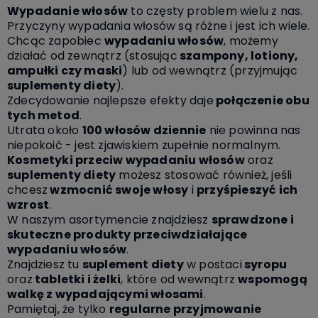
Wypadanie włosów
to częsty problem wielu z nas.
Przyczyny wypadania włosów są różne i jest ich wiele.
Chcąc zapobiec
wypadaniu włosów
, możemy
działać od zewnątrz (stosując
szampony, lotiony,
ampułki czy maski
) lub od wewnątrz (przyjmując
suplementy diety
).
Zdecydowanie najlepsze efekty daje
połączenie obu
tych metod
.
Utrata około
100 włosów dziennie
nie powinna nas
niepokoić - jest zjawiskiem zupełnie normalnym.
Kosmetyki przeciw wypadaniu włosów
oraz
suplementy diety
możesz stosować również, jeśli
chcesz
wzmocnić swoje włosy
i
przyśpieszyć ich
wzrost
.
W naszym asortymencie znajdziesz
sprawdzone i
skuteczne produkty przeciwdziałające
wypadaniu włosów
.
Znajdziesz tu
suplement diety
w postaci
syropu
oraz
tabletki i żelki
, które od wewnątrz
wspomogą
walkę z wypadającymi włosami
.
Pamiętaj, że tylko
regularne przyjmowanie