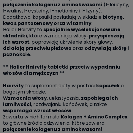
połączenie kolagenu z aminokwasami
(l-leucyny,
l-waliny, l-cysteiny, l-metioniny i l-lizyny).
Dodatkowo, kapsułki posiadają w składzie
biotynę,
kwas pantotenowy oraz witaminy
.
Halier Hairvity to
specjalnie wyselekcjonowane
składniki
, które wzmacniają włosy,
przyspieszają
ich wzrost
, poprawiają ukrwienie skóry głowy,
działają przeciwłupieżowo
oraz
odżywiają skórę i
paznokcie
.
** Halier Hairvity tabletki przeciw wypadaniu
włosów dla mężczyzn **
Hairvity
to suplement diety w postaci
kapsułek
o
bogatym składzie.
Wzmacnia włosy
, uelastycznia,
zapobiega ich
łamliwości
, rozdwajaniu końcówek, a także
wspomaga wzrost włosów
.
Zawarta w nich formuła
Kolagen + AminoComplex
to główne źródło odżywienia, które zawiera
połączenie kolagenu z aminokwasami