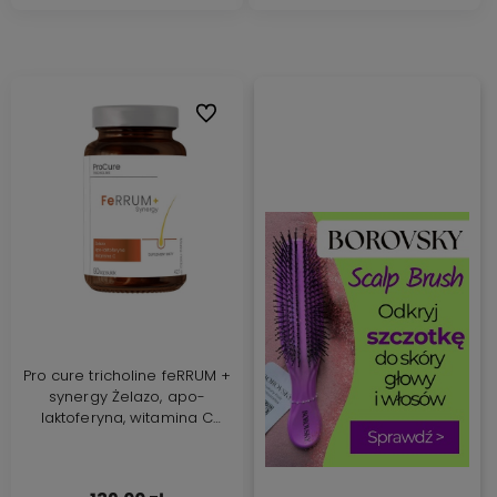
Do ulubionych
Pro cure tricholine feRRUM +
synergy Żelazo, apo-
laktoferyna, witamina C
Suplement diety 90
kapsułek