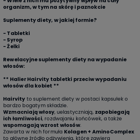
- Wiele z nich ma pozytywny wpływ na cały
organizm, w tym na skórę i paznokcie
Suplementy diety, w jakiej formie?
- Tabletki
- Syrop
- Żelki
Rewelacyjne suplementy diety na wypadanie
włosów:
** Halier Hairvity tabletki przeciw wypadaniu
włosów dla kobiet **
Hairvity
to suplement diety w postaci kapsułek o
bardzo bogatym składzie.
Wzmacniają włosy
, uelastyczniają,
zapobiegają
ich łamliwości
, rozdwajaniu końcówek, a także
wspomagają wzrost włosów
.
Zawarta w nich formuła
Kolagen + AminoComplex
to główne źródło odżywienia, które zawiera