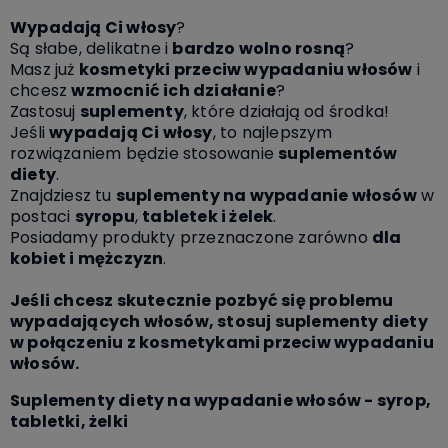
Wypadają Ci włosy
?
Są słabe, delikatne i
bardzo wolno rosną
?
Masz już
kosmetyki przeciw wypadaniu włosów
i
chcesz
wzmocnić ich działanie
?
Zastosuj
suplementy
, które działają od środka!
Jeśli
wypadają Ci włosy
, to najlepszym
rozwiązaniem będzie stosowanie
suplementów
diety
.
Znajdziesz tu
suplementy na wypadanie włosów
w
postaci
syropu
,
tabletek i żelek
.
Posiadamy produkty przeznaczone zarówno
dla
kobiet i mężczyzn
.
Jeśli chcesz skutecznie pozbyć się problemu
wypadających włosów, stosuj suplementy diety
w połączeniu z kosmetykami przeciw wypadaniu
włosów.
Suplementy diety na wypadanie włosów - syrop,
tabletki, żelki