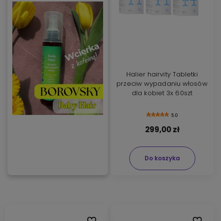
Halier hairvity Tabletki
przeciw wypadaniu włosów
dla kobiet 3x 60szt
5.0
299,00 zł
Do koszyka
Do ulubionych
Do ulubi