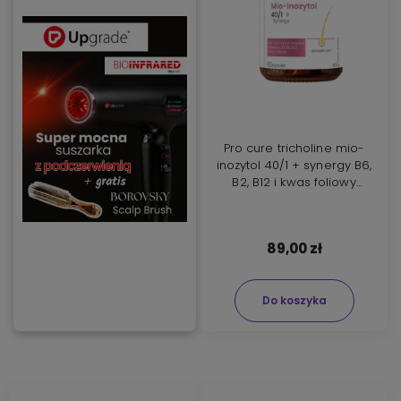
Pro cure tricholine mio-
inozytol 40/1 + synergy B6,
B2, B12 i kwas foliowy
Suplement diety 60
kapsułek
89,00 zł
Do koszyka