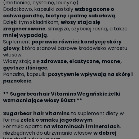
(metioninę, cysteinę, leucynę).
Dodatkowo, kapsułki zostały
wzbogacone o
ashwagandhę, biotynę i palmę sabałową
.
Dzięki tym składnikom,
włosy staja się
zregenerowane
, silniejsze, szybciej rosną, a także
mniej wypadają
.
Suplement
poprawia również kondycję skóry
głowy
, która stanowi bazowe środowisko wzrostu
włosów.
Włosy stają się
zdrowsze, elastyczne, mocne,
gęstsze i lśniące
.
Ponadto, kapsułki
pozytywnie wpływają na skórę i
paznokcie
.
** Sugarbearhair Vitamins Wegańskie żelki
wzmacniające włosy 60szt **
Sugarbear hair vitamins
to suplement diety w
formie
żelek o smaku jagodowym
.
Formuła oparta na
witaminach i minerałach
,
niezbędnych do utrzymania włosów
w dobrej