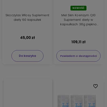
NOWOŚĆ
Skoczylas Włosy Suplement
Mel Skin Koenzym Q10
diety 60 kapsułek
Suplement diety w
kapsułkach 36g piękna
skóra i paznokcie
45,00 zł
109,11 zł
Do koszyka
Powiadom o dostępności
Do ulubi