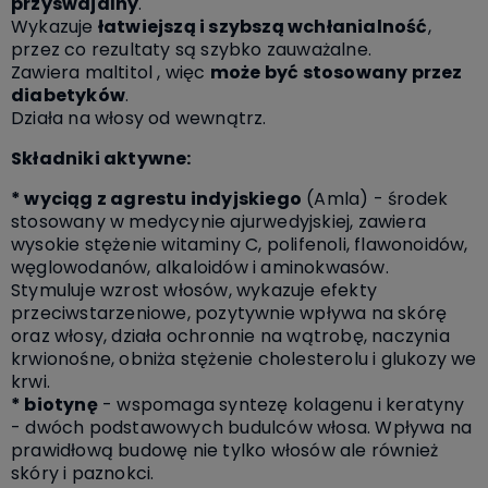
przyswajalny
.
Wykazuje
łatwiejszą i szybszą wchłanialność
,
przez co rezultaty są szybko zauważalne.
Zawiera maltitol , więc
może być stosowany przez
diabetyków
.
Działa na włosy od wewnątrz.
Składniki aktywne:
* wyciąg z agrestu indyjskiego
(Amla) - środek
stosowany w medycynie ajurwedyjskiej, zawiera
wysokie stężenie witaminy C, polifenoli, flawonoidów,
węglowodanów, alkaloidów i aminokwasów.
Stymuluje wzrost włosów, wykazuje efekty
przeciwstarzeniowe, pozytywnie wpływa na skórę
oraz włosy, działa ochronnie na wątrobę, naczynia
krwionośne, obniża stężenie cholesterolu i glukozy we
krwi.
* biotynę
- wspomaga syntezę kolagenu i keratyny
- dwóch podstawowych budulców włosa. Wpływa na
prawidłową budowę nie tylko włosów ale również
skóry i paznokci.