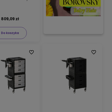
809,09 zł
Do koszyka
Do ulubionych
Do ulubionyc