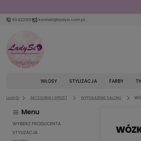
604221551
kontakt@ladysi.com.pl
WŁOSY
STYLIZACJA
FARBY
TW
LadySi
AKCESORIA I SPRZĘT
WYPOSAŻENIE SALONU
WÓ
Menu
WYBIERZ PRODUCENTA
WÓZK
STYLIZACJA