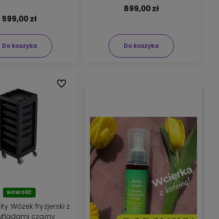
899,00 zł
599,00 zł
Do koszyka
Do koszyka
Do ulubionych
NOWOŚĆ
city Wózek fryzjerski z
ufladami czarny