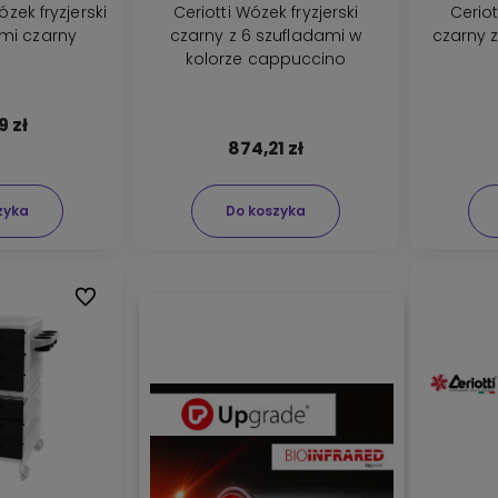
ózek fryzjerski
Ceriotti Wózek fryzjerski
Ceriot
ami czarny
czarny z 6 szufladami w
czarny 
kolorze cappuccino
9 zł
874,21 zł
zyka
Do koszyka
Do ulubionych