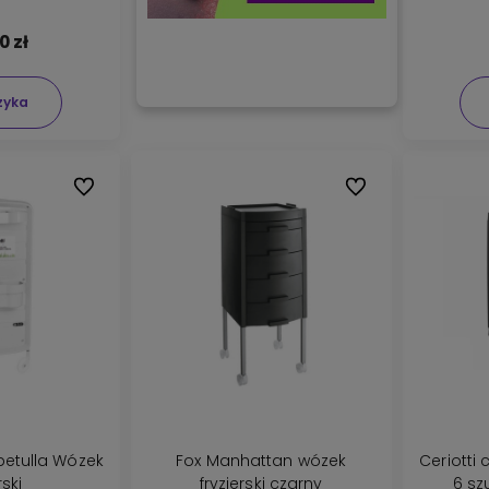
0 zł
zyka
Do ulubionych
Do ulubionych
 betulla Wózek
Fox Manhattan wózek
Ceriotti 
rski
fryzjerski czarny
6 sz