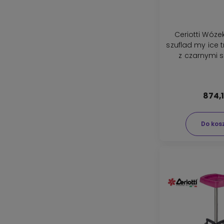
Ceriotti Wózek
szuflad my ice 
z czarnymi 
874,1
Do kos