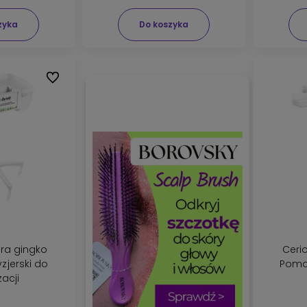
Twoje włosy
koloryzacji?
512-
szybko staną się
160-900
zdrowe i
zyka
Do koszyka
błyszczące.
Do ulubionych
ura gingko
Ceri
zjerski do
Pomoc
zacji