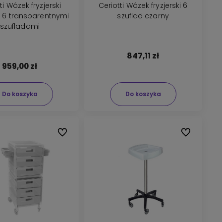
ti Wózek fryzjerski
Ceriotti Wózek fryzjerski 6
z 6 transparentnymi
szuflad czarny
szufladami
847,11 zł
959,00 zł
Do koszyka
Do koszyka
Do ulubionych
Do ulubionyc