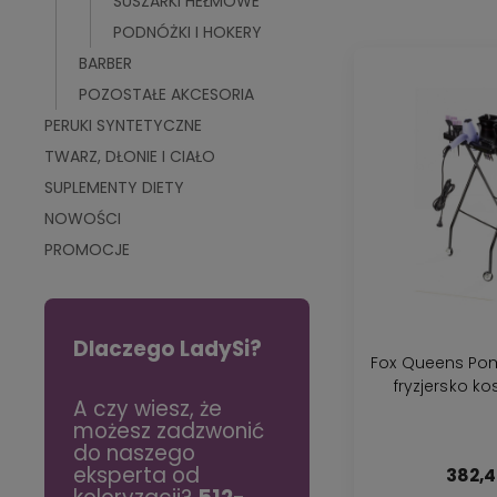
SUSZARKI HEŁMOWE
PODNÓŻKI I HOKERY
BARBER
POZOSTAŁE AKCESORIA
PERUKI SYNTETYCZNE
TWARZ, DŁONIE I CIAŁO
SUPLEMENTY DIETY
NOWOŚCI
PROMOCJE
Dlaczego LadySi?
Fox Queens Po
fryzjersko k
mu
A czy wiesz, że
Szybka rada:
iu w
możesz zadzwonić
Peeling do skóry
do naszego
głowy to podstawa
włosów
eksperta od
zdrowych włosów -
382,4