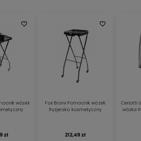
Do ulubionych
Do ulubionych
mocnik wózek
Fox Bronx Pomocnik wózek
Ceriotti
osmetyczny
fryzjersko kosmetyczny
wózka fr
Dzięki naszemu
A czy wiesz, że
doświadczeniu w
możesz zadzwonić
pielęgnacji i
do naszego
koloryzacji włosów
eksperta od
9 zł
212,49 zł