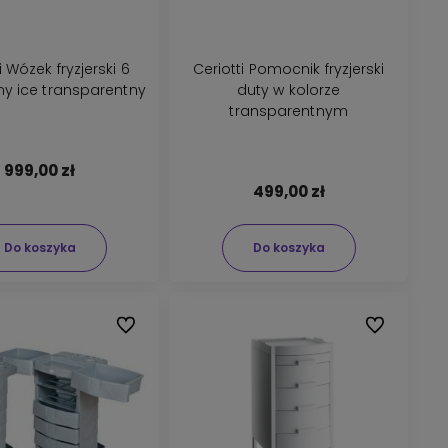
i Wózek fryzjerski 6
Ceriotti Pomocnik fryzjerski
my ice transparentny
duty w kolorze
transparentnym
999,00 zł
499,00 zł
Do koszyka
Do koszyka
Do ulubionych
Do ulubionyc