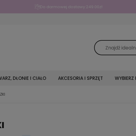
Do darmowej dostawy:
249.00
zł
ARZ, DŁONIE I CIAŁO
AKCESORIA I SPRZĘT
WYBIERZ
ZKI
I