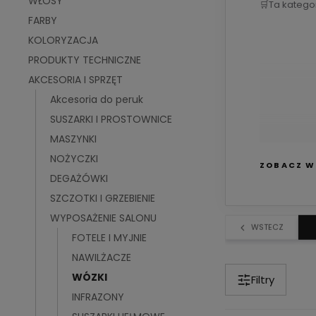
WŁOSY
🛒
Ta katego
FARBY
KOLORYZACJA
PRODUKTY TECHNICZNE
AKCESORIA I SPRZĘT
Akcesoria do peruk
SUSZARKI I PROSTOWNICE
MASZYNKI
Podczas f
NOŻYCZKI
Ważne j
ZOBACZ W
pracę.
DEGAŻÓWKI
SZCZOTKI I GRZEBIENIE
WYPOSAŻENIE SALONU
WSTECZ
FOTELE I MYJNIE
NAWILŻACZE
WÓZKI
Filtry
INFRAZONY