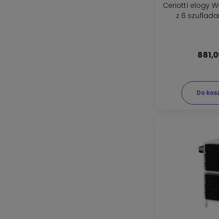
Ceriotti elogy W
z 6 szuflad
881,0
Do kos