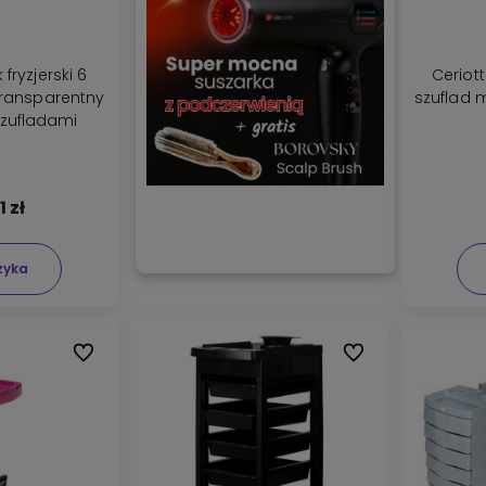
 fryzjerski 6
Ceriott
transparentny
szuflad 
szufladami
1 zł
zyka
Do ulubionych
Do ulubionych