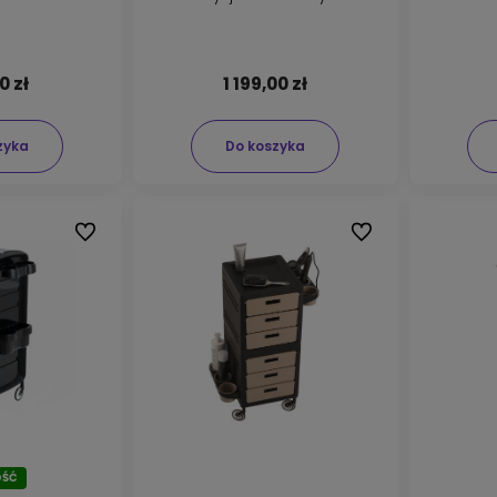
0 zł
1 199,00 zł
zyka
Do koszyka
Do ulubionych
Do ulubionych
ŚĆ