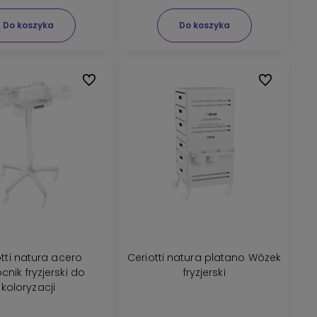
Do koszyka
Do koszyka
Do ulubionych
Do ulubionyc
otti natura acero
Ceriotti natura platano Wózek
nik fryzjerski do
fryzjerski
koloryzacji