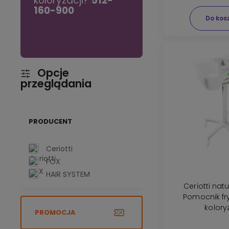
koloryzacji?
512-
używaj raz w
 się
160-900
tygodniu.
Do kos
Opcje
przeglądania
PRODUCENT
Ceriotti
FOX
HAIR SYSTEM
Ceriotti nat
Pomocnik fry
kolory
PROMOCJA