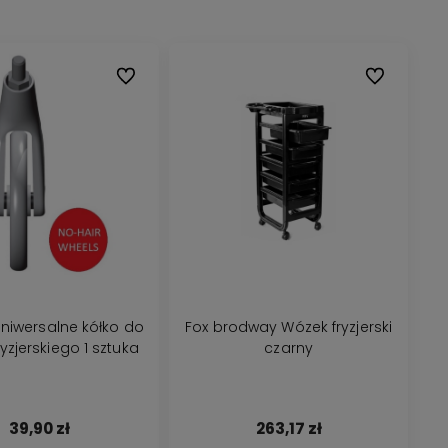
Do ulubionych
Do ulubionyc
 Uniwersalne kółko do
Fox brodway Wózek fryzjerski
yzjerskiego 1 sztuka
czarny
39,90 zł
263,17 zł