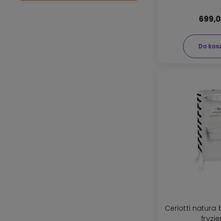
699,0
Do kos
Ceriotti natura
fryzje