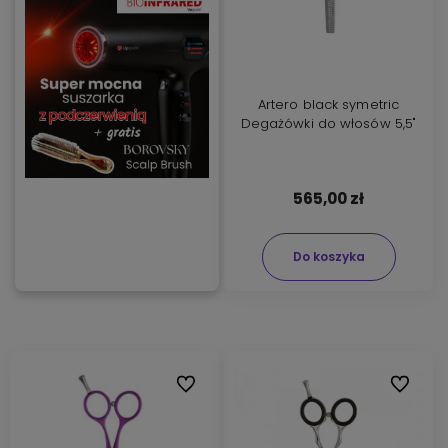
Artero black symetric
Degażówki do włosów 5,5"
565,00 zł
Do koszyka
Do ulubionych
Do ulubi