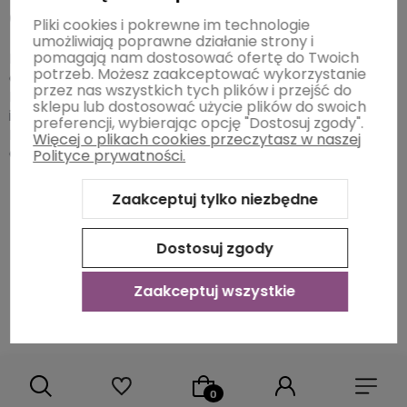
dbać?
Pliki cookies i pokrewne im technologie
umożliwiają poprawne działanie strony i
pomagają nam dostosować ofertę do Twoich
Po każdym użyciu
degażówki fryzjerskie
należy
potrzeb. Możesz zaakceptować wykorzystanie
oczyścić z włosów.
przez nas wszystkich tych plików i przejść do
Degażówek używaj tylko do cięcia włosów, używanie
sklepu lub dostosować użycie plików do swoich
ich w innym celu negatywnie wpływa na ich stan.
preferencji, wybierając opcję "Dostosuj zgody".
Narzędzia fryzjerskie warto oliwić co jakiś czas.
Więcej o plikach cookies przeczytasz w naszej
Chroń degażówki przed upadkiem.
Polityce prywatności.
Zaakceptuj tylko niezbędne
Dostosuj zgody
Dołącz do Świata LadySi i ciesz się pięknymi i zdrowym
Zaakceptuj wszystkie