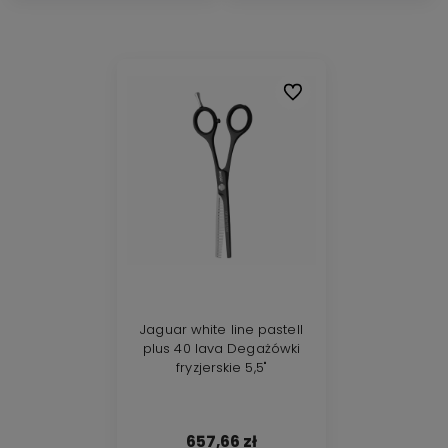
Do ulubionych
Jaguar white line pastell
plus 40 lava Degażówki
fryzjerskie 5,5"
657,66 zł