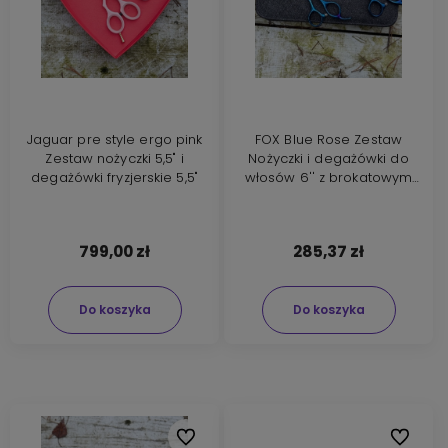
Jaguar pre style ergo pink
FOX Blue Rose Zestaw
Zestaw nożyczki 5,5" i
Nożyczki i degażówki do
degażówki fryzjerskie 5,5"
włosów 6'' z brokatowym
etui
799,00 zł
285,37 zł
Do koszyka
Do koszyka
Do ulubionych
Do ulubi