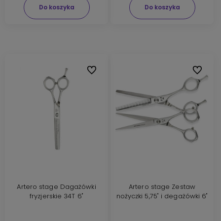
Do koszyka
Do koszyka
Do ulubionych
Do ulubi
Artero stage Dagażówki
Artero stage Zestaw
fryzjerskie 34T 6"
nożyczki 5,75" i degażówki 6"