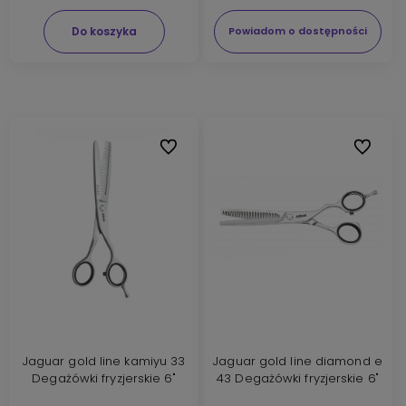
Do koszyka
Powiadom o dostępności
Do ulubionych
Do ulubi
Jaguar gold line kamiyu 33
Jaguar gold line diamond e
Degażówki fryzjerskie 6"
43 Degażówki fryzjerskie 6"