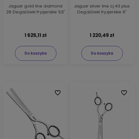
Jaguar gold line diamond
Jaguar silver line cj 43 plus
28 Degażówki fryzjerskie 5,5"
Degażówki fryzjerskie 6"
1 625,11 zł
1 220,49 zł
Do koszyka
Do koszyka
Do ulubionych
Do ulubi