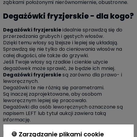
ząbkami położonymi nierównomiernie, obustronne.
Degażówki fryzjerskie - dla kogo?
Degażówki fryzjerskie
idealnie sprawdzą się do
przerzedzania grubych i gęstych włosów.
Dzięki temu włosy są lżejsze i lepiej się układają.
Sprawdzą się nie tylko do cieniowania włosów na
całej długości, ale także do grzywki.
Jeśli Twoje włosy są rzadkie i cienkie użycie
degażówek może sprawić, że będzie ich mniej.
Degażówki fryzjerskie
są zarówno dla prawo- i
leworęcznych.
Degażówki te nie różnią się parametrami.
Są inaczej zaprojektowane, aby osobom
leworęcznym lepiej się pracowało.
Degażówki dla osób leworęcznych oznaczone są
napisem LEFT lub tytuł aukcji zawiera taką
informację.
Degażówki fryzjerskie - jak o nie
🍪 Zarządzanie plikami cookie