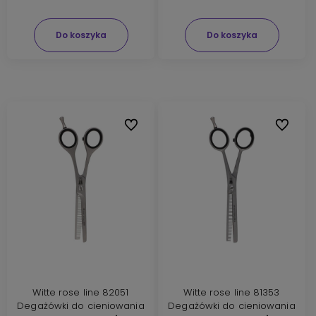
Do koszyka
Do koszyka
Do ulubionych
Do ulubi
Witte rose line 82051
Witte rose line 81353
Degażówki do cieniowania
Degażówki do cieniowania