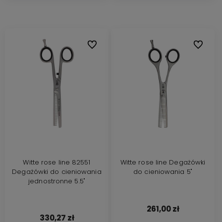
Do ulubionych
Do ulubi
Witte rose line 82551
Witte rose line Degażówki
Degażówki do cieniowania
do cieniowania 5"
jednostronne 5.5"
261,00 zł
330,27 zł