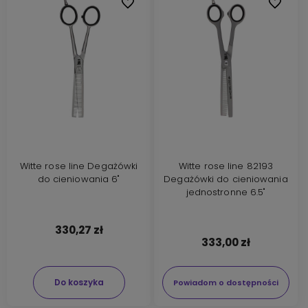
Do ulubionych
Do ulubi
Witte rose line Degażówki
Witte rose line 82193
do cieniowania 6"
Degażówki do cieniowania
jednostronne 6.5"
330,27 zł
333,00 zł
Do koszyka
Powiadom o dostępności