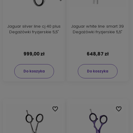
Jaguar silver line cj 40 plus
Jaguar white line smart 39
Degażówki fryzjerskie 5,5"
Degażówki fryzjerskie 5,5"
999,00 zł
648,87 zł
Do koszyka
Do koszyka
Do ulubionych
Do ulubi