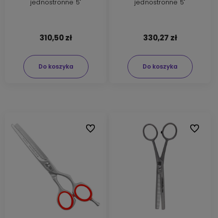
jednostronne 5"
jednostronne 5"
310,50 zł
330,27 zł
Do koszyka
Do koszyka
Do ulubionych
Do ulubi