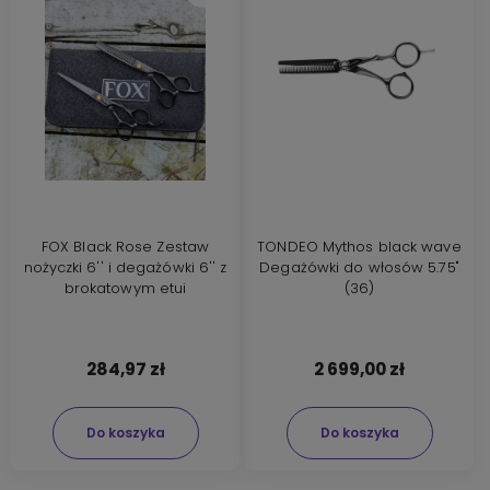
FOX Black Rose Zestaw
TONDEO Mythos black wave
nożyczki 6'' i degażówki 6'' z
Degażówki do włosów 5.75"
brokatowym etui
(36)
284,97 zł
2 699,00 zł
Do koszyka
Do koszyka