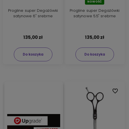
NOWOŚĆ
Progline super Degażówki
Progline super Degażówki
satynowe 6" srebrne
satynowe 5.5" srebrne
135,00 zł
135,00 zł
Do koszyka
Do koszyka
Do ulubi