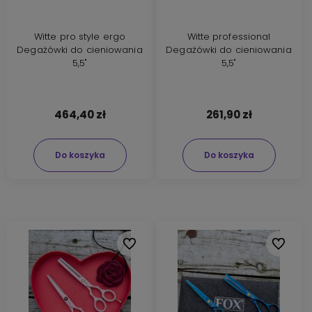
Witte pro style ergo
Witte professional
Degażówki do cieniowania
Degażówki do cieniowania
5,5"
5,5"
464,40 zł
261,90 zł
Do koszyka
Do koszyka
Do ulubionych
Do ulubi