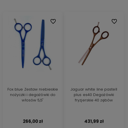
Do ulubionych
Do ulubi
Fox blue Zestaw niebieskie
Jaguar white line pastell
nożyczki i degażówki do
plus es40 Degażówki
włosów 5,5"
fryzjerskie 40 zębów
266,00 zł
431,99 zł