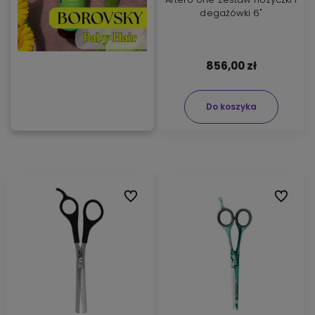
degażówki 6"
856,00 zł
Do koszyka
Do ulubionych
Do ulubi