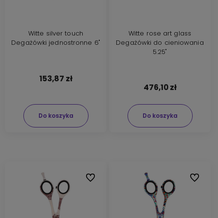
Witte silver touch
Witte rose art glass
Degażówki jednostronne 6"
Degażówki do cieniowania
5.25"
153,87 zł
476,10 zł
Do koszyka
Do koszyka
Do ulubionych
Do ulubi