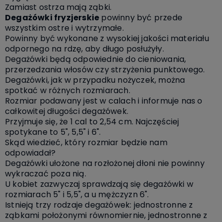
Zamiast ostrza mają ząbki.
Degażówki fryzjerskie
powinny być przede
wszystkim ostre i wytrzymałe.
Powinny być wykonane z wysokiej jakości materiału
odpornego na rdzę, aby długo posłużyły.
Degażówki będą odpowiednie do cieniowania,
przerzedzania włosów czy strzyżenia punktowego.
Degażówki, jak w przypadku nożyczek, można
spotkać w różnych rozmiarach.
Rozmiar podawany jest w calach i informuje nas o
całkowitej długości degażówek.
Przyjmuje się, że 1 cal to 2,54 cm. Najczęściej
spotykane to 5", 5,5" i 6".
Skąd wiedzieć, który rozmiar będzie nam
odpowiadał?
Degażówki ułożone na rozłożonej dłoni nie powinny
wykraczać poza nią.
U kobiet zazwyczaj sprawdzają się degażówki w
rozmiarach 5" i 5,5", a u mężczyzn 6".
Istnieją trzy rodzaje degażówek: jednostronne z
ząbkami położonymi równomiernie, jednostronne z