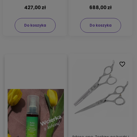
427,00 zł
688,00 zł
Do koszyka
Do koszyka
Do ulubi
Artero one Zestaw nożyczki i