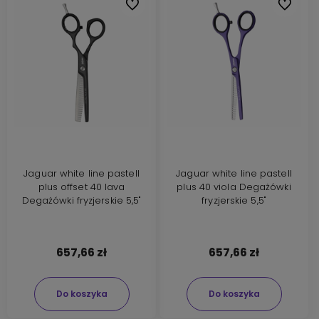
Do ulubionych
Do ulubi
Jaguar white line pastell
Jaguar white line pastell
plus offset 40 lava
plus 40 viola Degażówki
Degażówki fryzjerskie 5,5"
fryzjerskie 5,5"
657,66 zł
657,66 zł
Do koszyka
Do koszyka