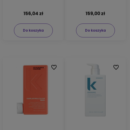
156,04 zł
159,00 zł
Do koszyka
Do koszyka
Do ulubionych
Do ulubi