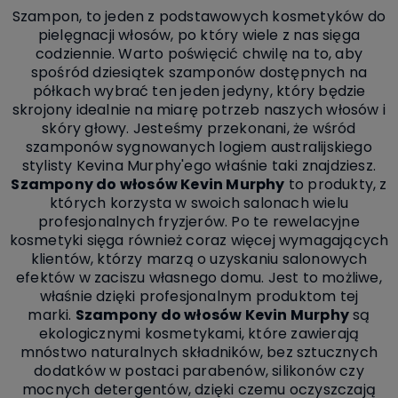
Szampon, to jeden z podstawowych kosmetyków do
pielęgnacji włosów, po który wiele z nas sięga
codziennie. Warto poświęcić chwilę na to, aby
spośród dziesiątek szamponów dostępnych na
półkach wybrać ten jeden jedyny, który będzie
skrojony idealnie na miarę potrzeb naszych włosów i
skóry głowy. Jesteśmy przekonani, że wśród
szamponów sygnowanych logiem australijskiego
stylisty Kevina Murphy'ego właśnie taki znajdziesz.
Szampony do włosów Kevin Murphy
to produkty, z
których korzysta w swoich salonach wielu
profesjonalnych fryzjerów. Po te rewelacyjne
kosmetyki sięga również coraz więcej wymagających
klientów, którzy marzą o uzyskaniu salonowych
efektów w zaciszu własnego domu. Jest to możliwe,
właśnie dzięki profesjonalnym produktom tej
marki.
Szampony do włosów Kevin Murphy
są
ekologicznymi kosmetykami, które zawierają
mnóstwo naturalnych składników, bez sztucznych
dodatków w postaci parabenów, silikonów czy
mocnych detergentów, dzięki czemu oczyszczają