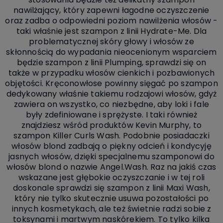
nawilżający, który zapewni łagodne oczyszczenie
oraz zadba o odpowiedni poziom nawilżenia włosów -
taki właśnie jest szampon z linii Hydrate-Me.
Dla
problematycznej skóry głowy i włosów ze
skłonnością do wypadania nieocenionym wsparciem
będzie szampon z linii Plumping, sprawdzi się on
także w przypadku włosów cienkich i pozbawionych
objętości.
Kręconowłose powinny sięgać po szampon
dedykowany właśnie takiemu rodzajowi włosów, gdyż
zawiera on wszystko, co niezbędne, aby loki i fale
były zdefiniowane i sprężyste. I taki również
znajdziesz wśród produktów Kevin Murphy, to
szampon Killer Curls Wash.
Podobnie posiadaczki
włosów blond zadbają o piękny odcień i kondycyję
jasnych włosów, dzięki specjalnemu szamponowi do
włosów blond o nazwie Angel.Wash.
Raz na jakiś czas
wskazane jest głębokie oczyszczanie i w tej roli
doskonale sprawdzi się szampon z linii Maxi Wash,
który nie tylko skutecznie usuwa pozostałości po
innych kosmetykach, ale też świetnie radzi sobie z
toksynami i martwym naskórekiem.
To tylko kilka