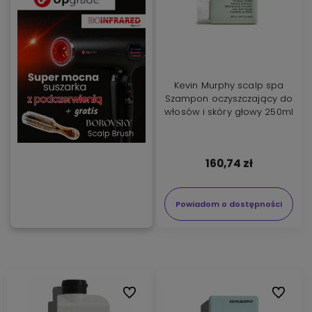
Kevin Murphy scalp spa
Szampon oczyszczający do
włosów i skóry głowy 250ml
160,74 zł
Powiadom o dostępności
Do ulubionych
Do ulubi