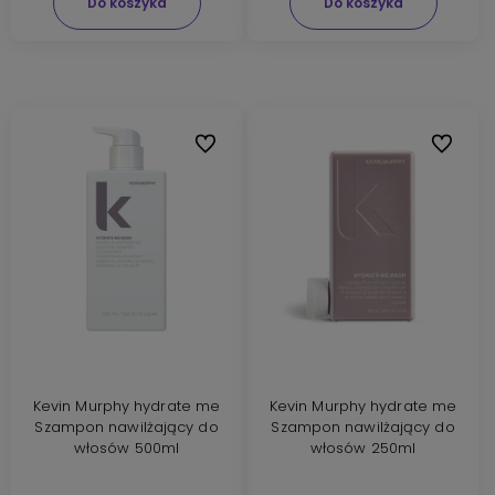
Do koszyka
Do koszyka
Do ulubionych
Do ulubi
Kevin Murphy hydrate me
Kevin Murphy hydrate me
Szampon nawilżający do
Szampon nawilżający do
włosów 500ml
włosów 250ml