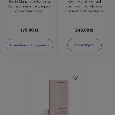
Kevin Murphy balancing
Kevin Murphy angel
Szampon energetyzujący
Szampon do włosów
do codziennego
cienkich farbowanych
stosowania 250ml
500ml
179,00 zł
249,00 zł
Do koszyka
Powiadom o dostępności
Do ulubionych