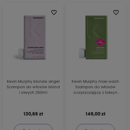
Do ulubionych
Do ulubi
Kevin Murphy blonde angel
Kevin Murphy maxi wash
Szampon do włosów blond
Szampon do włosów
i siwych 250ml
oczyszczający z toksyn
250ml
130,66 zł
149,00 zł