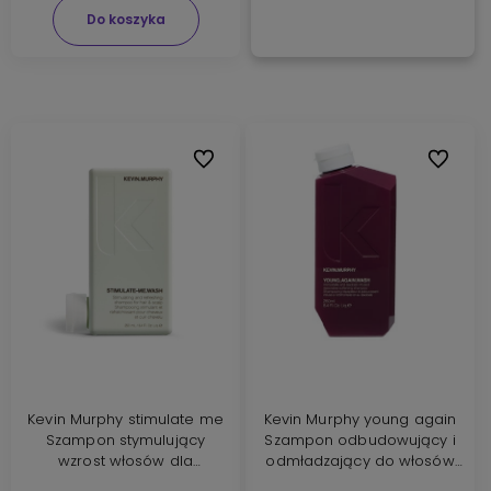
Do koszyka
Do ulubionych
Do ulubi
Kevin Murphy stimulate me
Kevin Murphy young again
Szampon stymulujący
Szampon odbudowujący i
wzrost włosów dla
odmładzający do włosów
mężczyzn 250ml
250ml