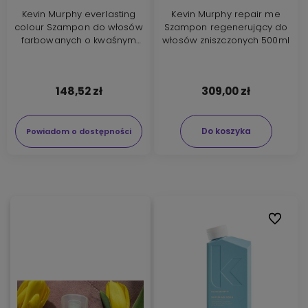
Kevin Murphy everlasting
Kevin Murphy repair me
colour Szampon do włosów
Szampon regenerujący do
farbowanych o kwaśnym
włosów zniszczonych 500ml
pH 250ml
148,52 zł
309,00 zł
Do koszyka
Powiadom o dostępności
Do ulubi