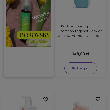
Kevin Murphy repair me
Szampon regenerujący do
włosów zniszczonych 250ml
149,00 zł
Do koszyka
Do ulubionych
Do ulubi