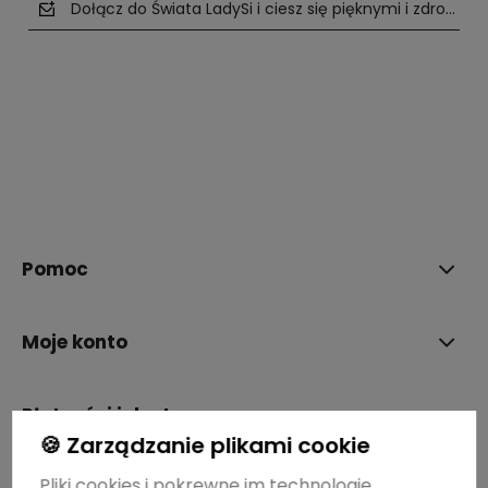
Dołącz do Świata LadySi i ciesz się pięknymi i zdrowym
polityce prywatności
Pomoc
Moje konto
Płatności i dostawa
🍪 Zarządzanie plikami cookie
Pliki cookies i pokrewne im technologie
Informacje