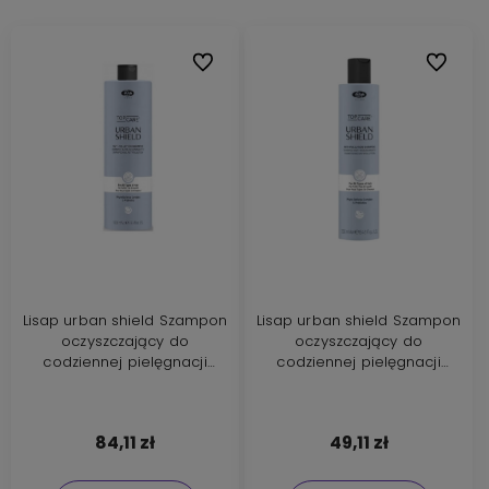
Do ulubionych
Do ulubi
Lisap urban shield Szampon
Lisap urban shield Szampon
oczyszczający do
oczyszczający do
codziennej pielęgnacji
codziennej pielęgnacji
1000ml
250ml
84,11 zł
49,11 zł