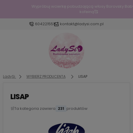
Wypróbuj wcierkę pobudzającą włosy Borovsky Baby Hair z
kofeiną🥰
604221551
kontakt@ladysi.com.pl
Zaloguj się
Załóż konto
LadySi
WYBIERZ PRODUCENTA
LISAP
LISAP
Wybierz coś dla siebie z naszej aktualnej oferty lub zalogu
przywrócić dodane produkty do listy z poprzedniej se
🛒
Ta kategoria zawiera
231
produktów