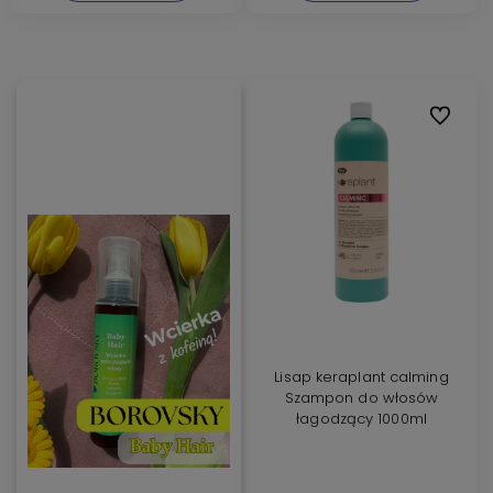
Do ulubi
Lisap keraplant calming
Szampon do włosów
łagodzący 1000ml