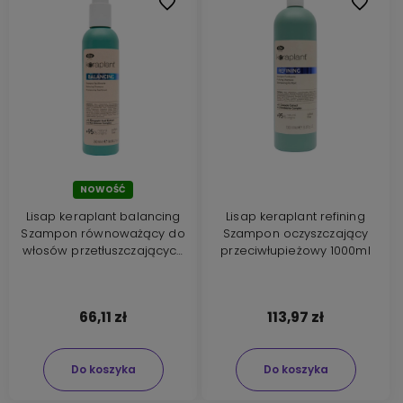
Do ulubionych
Do ulubi
NOWOŚĆ
Lisap keraplant balancing
Lisap keraplant refining
Szampon równoważący do
Szampon oczyszczający
włosów przetłuszczających
przeciwłupieżowy 1000ml
się 250ml
66,11 zł
113,97 zł
Do koszyka
Do koszyka