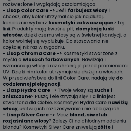
rozświetlone i wyglądają oszałamiająco.
- Lisap Color Care
->
Jeśli
farbujesz włosy
i
chcesz, aby kolor utrzymał się jak najdłużej,
koniecznie wybierz
kosmetyki zakwaszające
z tej
linii. Produkty mają kwaśne pH,
domykają łuski
włosów
, dzięki czemu włosy są w świetnej kondycji, a
kolor wolniej się wypłukuje. Do stosowania nie
częściej niż raz w tygodniu.
- Lisap Chroma Care
->
Kosmetyki stworzone z
myślą o
włosach farbowanych
. Nawilżają i
wzmacniają włosy oraz chronią je przed promieniami
UV. Dzięki nim kolor utrzymuje się dłużej na włosach.
W przeciwieństwie do linii Color Care, nadają się
do
codziennej pielęgnacji
.
- Liasp Hydra Care
->
Twoje włosy są
suche i
zniszczone
? Puszą i elektryzują się? Ta linia jest
stworzona dla Ciebie. Kosmetyki Hydra Care
nawilżą
włosy
, ułatwią ich rozczesywanie i nie obciążą ich.
- Lisap Silver Care
->
Masz
blond, siwe lub
rozjaśniane włosy
? Zależy Ci na chłodnym odcieniu
blondu? Kosmetyki Silver Care zniwelują
żółte i