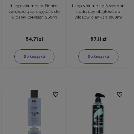
Lisap volume up Pianka
Lisap volume up Szampon
zwiększająca objętość do
nadający objętość do
włosów cienkich 250ml
włosów cienkich 1000ml
54,71 zł
87,11 zł
Do koszyka
Do koszyka
Do ulubionych
Do ulubi