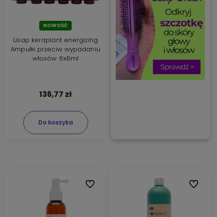
NOWOŚĆ
Lisap keraplant energizing
Ampułki przeciw wypadaniu
włosów 6x8ml
136,77 zł
Do koszyka
Do ulubionych
Do ulubi