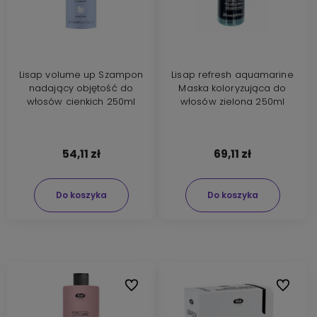
Lisap volume up Szampon
Lisap refresh aquamarine
nadający objętość do
Maska koloryzująca do
włosów cienkich 250ml
włosów zielona 250ml
54,11 zł
69,11 zł
Do koszyka
Do koszyka
Do ulubionych
Do ulubi