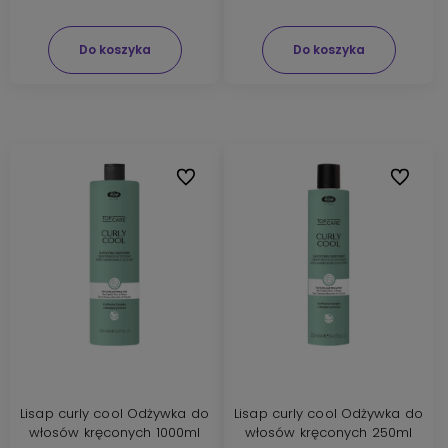
Do koszyka
Do koszyka
Do ulubionych
Do ulubi
Lisap curly cool Odżywka do
Lisap curly cool Odżywka do
włosów kręconych 1000ml
włosów kręconych 250ml