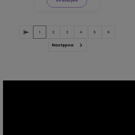
Do koszyka
1
2
3
4
5
6