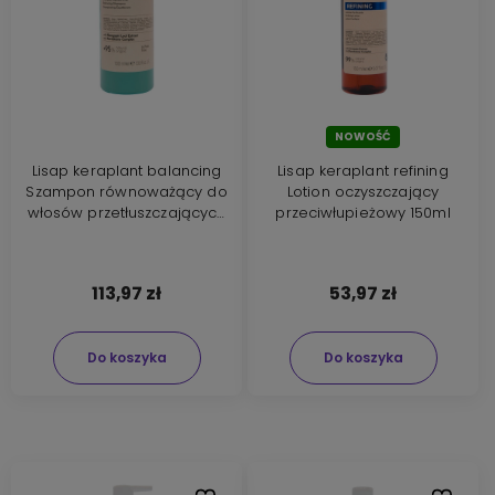
NOWOŚĆ
Lisap keraplant balancing
Lisap keraplant refining
Szampon równoważący do
Lotion oczyszczający
włosów przetłuszczających
przeciwłupieżowy 150ml
się 1000ml
113,97 zł
53,97 zł
Do koszyka
Do koszyka