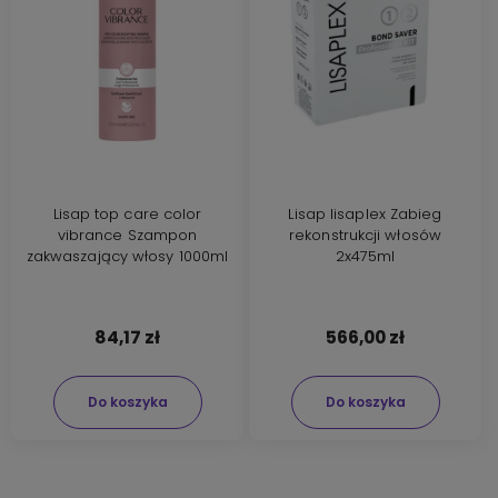
Lisap top care color
Lisap lisaplex Zabieg
vibrance Szampon
rekonstrukcji włosów
zakwaszający włosy 1000ml
2x475ml
84,17 zł
566,00 zł
Do koszyka
Do koszyka