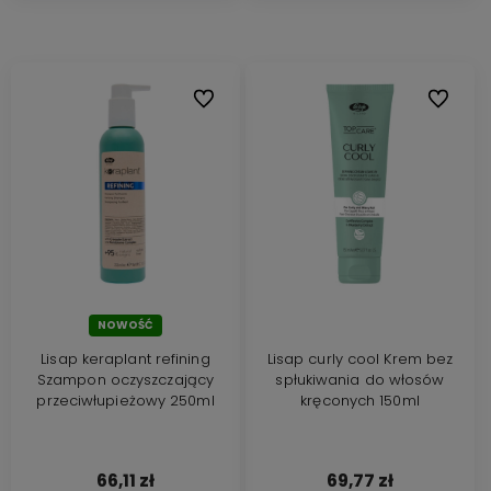
Do ulubionych
Do ulubi
NOWOŚĆ
Lisap keraplant refining
Lisap curly cool Krem bez
Szampon oczyszczający
spłukiwania do włosów
przeciwłupieżowy 250ml
kręconych 150ml
66,11 zł
69,77 zł