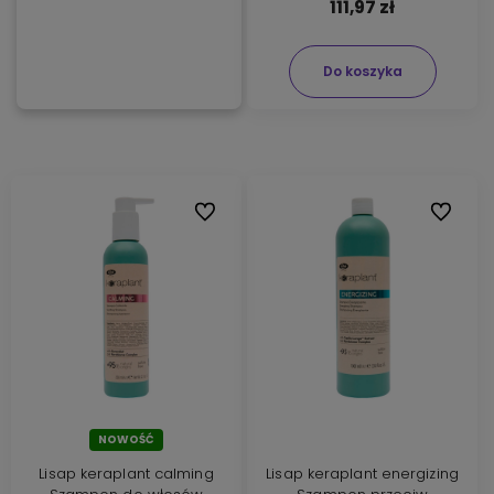
111,97 zł
Do koszyka
Do ulubionych
Do ulubi
NOWOŚĆ
Lisap keraplant calming
Lisap keraplant energizing