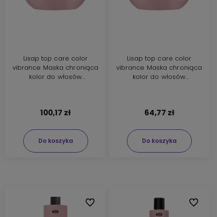
Lisap top care color
Lisap top care color
vibrance Maska chroniąca
vibrance Maska chroniąca
kolor do włosów
kolor do włosów
farbowanych 500ml
farbowanych 200ml
100,17 zł
64,77 zł
Do koszyka
Do koszyka
Do ulubionych
Do ulubi