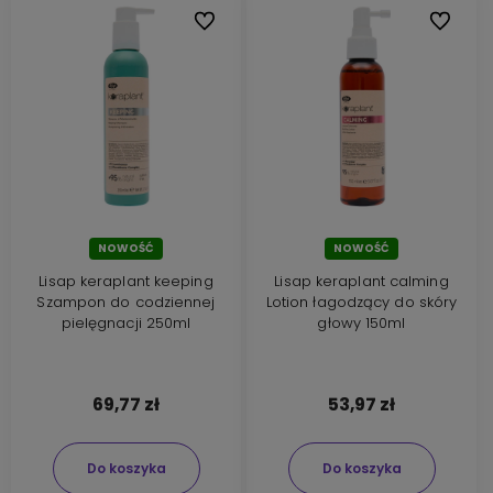
Do ulubionych
Do ulubi
NOWOŚĆ
NOWOŚĆ
Lisap keraplant keeping
Lisap keraplant calming
Szampon do codziennej
Lotion łagodzący do skóry
pielęgnacji 250ml
głowy 150ml
69,77 zł
53,97 zł
Do koszyka
Do koszyka