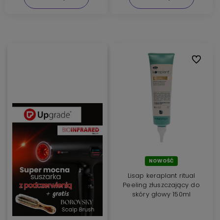
Do ulubi
NOWOŚĆ
Lisap keraplant ritual
Peeling złuszczający do
skóry głowy 150ml