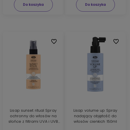
Do koszyka
Do koszyka
Do ulubionych
Do ulubi
Lisap sunset ritual Spray
Lisap volume up Spray
ochronny do włosów na
nadający objętość do
słońce z filtrami UVA i UVB
włosów cienkich 150ml
150ml