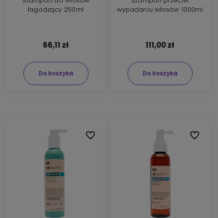
Szampon do włosów
Szampon przeciw
łagodzący 250ml
wypadaniu włosów 1000ml
66,11 zł
111,00 zł
Do koszyka
Do koszyka
Do ulubionych
Do ulubi