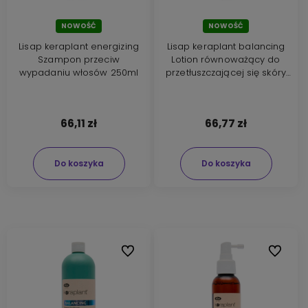
NOWOŚĆ
NOWOŚĆ
Lisap keraplant energizing
Lisap keraplant balancing
Szampon przeciw
Lotion równoważący do
wypadaniu włosów 250ml
przetłuszczającej się skóry
głowy 150ml
66,11 zł
66,77 zł
Do koszyka
Do koszyka
Do ulubionych
Do ulubi