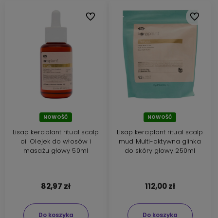
tonery do włosów
.
Z marką Lisap zadbasz o
kondycję swoich
Do ulubionych
Do ulubi
włosów
, nadasz im piękny i
długotrwały kolor
oraz stworzysz niepowtarzalne fryzury.
Jeśli szukasz marki, która oferuje całą gamę
produktów, zarówno do pielęgnacji,
stylizacji i koloryzacji włosów, to kosmetyki
Lisap będą idealnym wyborem.
Sprawdź naszą ofertę i znajdź idealne
produkty dla siebie!
NOWOŚĆ
NOWOŚĆ
Lisap keraplant ritual scalp
Lisap keraplant ritual scalp
oil Olejek do włosów i
mud Multi-aktywna glinka
masażu głowy 50ml
do skóry głowy 250ml
82,97 zł
112,00 zł
Do koszyka
Do koszyka