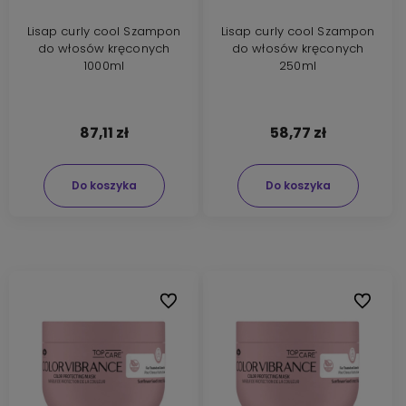
Lisap curly cool Szampon
Lisap curly cool Szampon
do włosów kręconych
do włosów kręconych
1000ml
250ml
87,11 zł
58,77 zł
Do koszyka
Do koszyka
Do ulubionych
Do ulubi