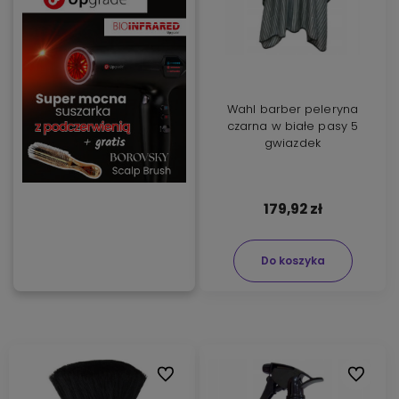
Wahl barber peleryna
czarna w białe pasy 5
gwiazdek
179,92 zł
Do koszyka
Do ulubionych
Do ulubi