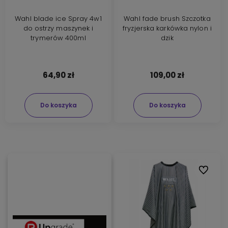
Wahl blade ice Spray 4w1
Wahl fade brush Szczotka
do ostrzy maszynek i
fryzjerska karkówka nylon i
trymerów 400ml
dzik
64,90 zł
109,00 zł
Do koszyka
Do koszyka
Do ulubi