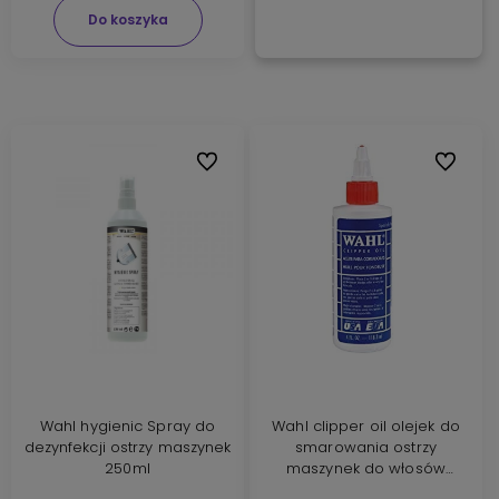
Do koszyka
Do ulubionych
Do ulubi
Wahl hygienic Spray do
Wahl clipper oil olejek do
dezynfekcji ostrzy maszynek
smarowania ostrzy
250ml
maszynek do włosów
118,3ml