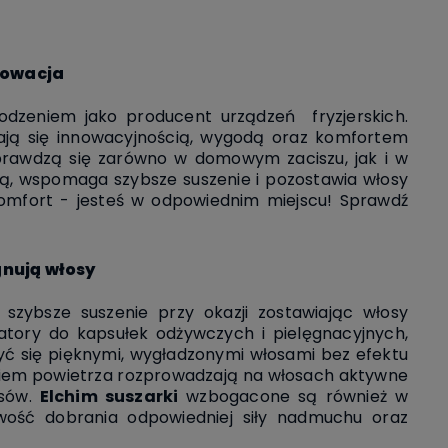
nowacja
wodzeniem jako producent urządzeń fryzjerskich.
iają się innowacyjnością, wygodą oraz komfortem
prawdzą się zarówno w domowym zaciszu, jak i w
acją, wspomaga szybsze suszenie i pozostawia włosy
i komfort - jesteś w odpowiednim miejscu!
Sprawdź
gnują włosy
 szybsze suszenie przy okazji
zostawiając włosy
tratory do kapsułek odżywczych
i pielęgnacyjnych,
yć się pięknymi,
wygładzonymi włosami bez efektu
iem powietrza rozprowadzają na włosach aktywne
osów.
Elchim suszarki
wzbogacone są również w
iwość dobrania odpowiedniej siły nadmuchu oraz