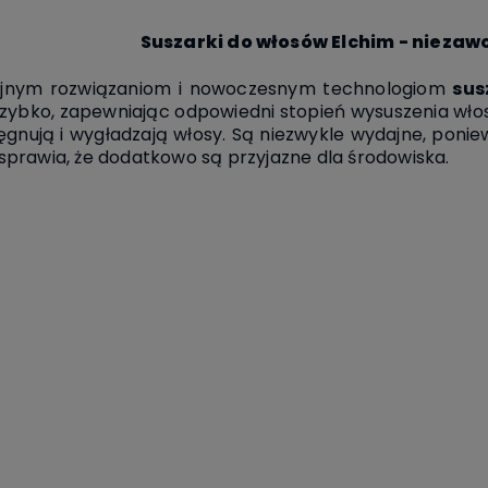
Suszarki do włosów Elchim - nieza
cyjnym rozwiązaniom i nowoczesnym technologiom
sus
 szybko, zapewniając odpowiedni stopień wysuszenia włos
gnują i wygładzają włosy. Są niezwykle wydajne,
poniew
o sprawia, że dodatkowo są
przyjazne dla środowiska.