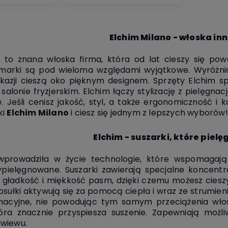
Elchim Milano - włoska in
, to znana włoska firma, która
od lat cieszy się po
 marki są pod wieloma względami wyjątkowe. W
yróżn
okazji cieszą oko pięknym
designem. Sprzęty Elchim s
 salonie
fryzjerskim. Elchim łączy stylizację z pielęgn
ce. Jeśli cenisz jakość, styl, a także ergonomiczność 
ki
Elchim Milano
i ciesz się jednym z lepszych wyborów!
Elchim - suszarki, które pielę
prowadziła w życie technologie, które wspomagają
pielęgnowane. Suszarki zawierają specjalne koncen
 gładkość i miękkość pasm, dzięki czemu możesz ciesz
apsułki aktywują się za pomocą ciepła i wraz ze
strumien
ęgnacyjne, nie powodując tym
samym przeciążenia wł
tóra znacznie przyspiesza
suszenie. Zapewniają możl
wiewu.