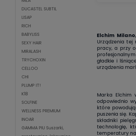
MILA
DUCASTEL SUBTIL
LISAP
RICH
BABYLISS
Elchim Milano
Urządzenia tej
SEXY HAIR
pracy, a przy 
MIRALASH
profesjonalnym
TRYCHOXIN
gładkie i lśnią
urządzenia mar
CELLOO
CHI
PLUMP IT!
K18
Marka Elchim w
odpowiednio wy
SOLFINE
które powodują
WELLNESS PREMIUM
puszenia się. K
INOAR
składniki piel
technologię, k
GAMMA PIU Suszarki,
temperatury na