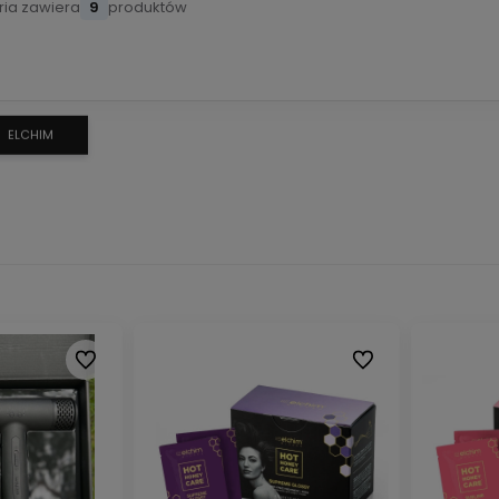
ria zawiera
9
produktów
ELCHIM
Do ulubionych
Do ulubionych