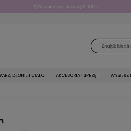
Do darmowej dostawy:
249.00
zł
ARZ, DŁONIE I CIAŁO
AKCESORIA I SPRZĘT
WYBIERZ
m