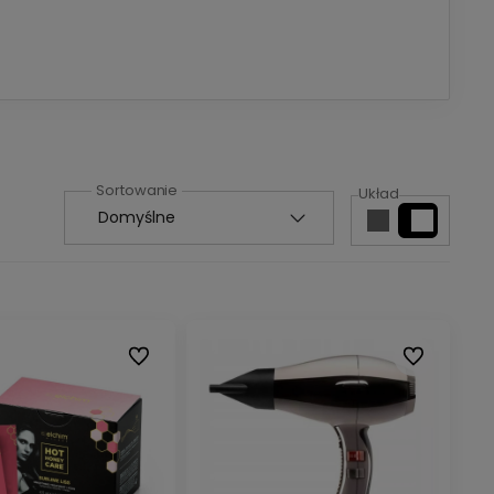
Układ
Do ulubionych
Do ulubionyc