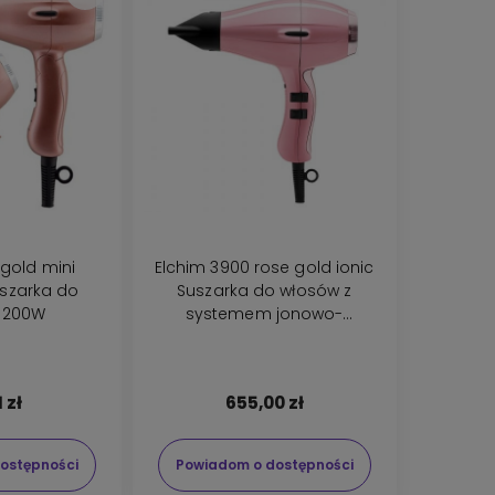
 gold mini
Elchim 3900 rose gold ionic
szarka do
Suszarka do włosów z
1200W
systemem jonowo-
ceramicznym 2000-2400W
1 zł
655,00 zł
ostępności
Powiadom o dostępności