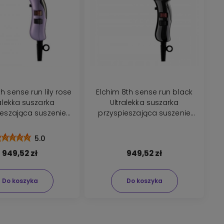
h sense run lily rose
Elchim 8th sense run black
alekka suszarka
Ultralekka suszarka
ieszająca suszenie
przyspieszająca suszenie
łosów 2400W
włosów 2400W
5.0
949,52 zł
949,52 zł
Do koszyka
Do koszyka