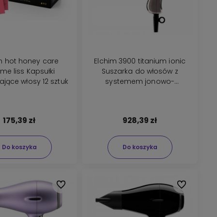
m hot honey care
Elchim 3900 titanium ionic
ime liss Kapsułki
Suszarka do włosów z
jące włosy 12 sztuk
systemem jonowo-
ceramicznym 2000-2400W
175,39 zł
928,39 zł
Do koszyka
Do koszyka
Do ulubionych
Do ulubionyc