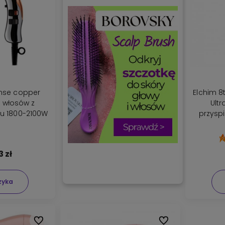
ense copper
Elchim 8t
 włosów z
Ultr
su 1800-2100W
przysp
w
3 zł
zyka
Do ulubionych
Do ulubionych