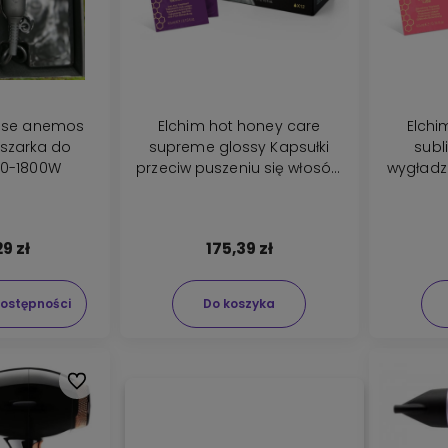
ense anemos
Elchim hot honey care
Elchi
uszarka do
supreme glossy Kapsułki
subl
00-1800W
przeciw puszeniu się włosów
wygładza
12 sztuk
29 zł
175,39 zł
ostępności
Do koszyka
Do ulubionych