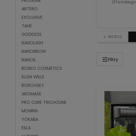
PROGLINE
🛒
Ta katego
ARTERO
EXCLUSIVE
TAHE
GODDESS
WSTECZ
NANOLASH
NANOBROW
Filtry
NANOIL
BOSKO COSMETICS
ELLEN WILLE
BOROVSKY
AROMASE
PRO CURE TRICHOLINE
MONRIN
YOKABA
ESLA