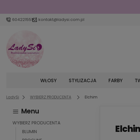
604221551
kontakt@ladysi.com.pl
WŁOSY
STYLIZACJA
FARBY
TW
LadySi
WYBIERZ PRODUCENTA
Elchim
Menu
WYBIERZ PRODUCENTA
Elchi
BLUMIN