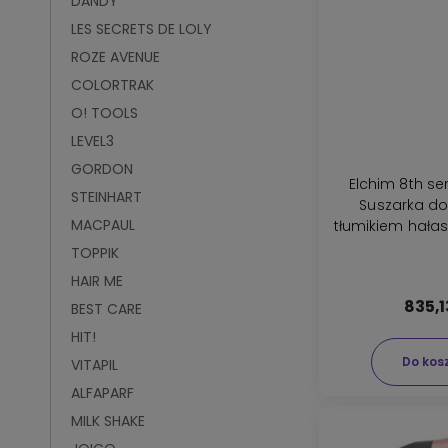
DANDY
LES SECRETS DE LOLY
ROZE AVENUE
COLORTRAK
O! TOOLS
LEVEL3
GORDON
Elchim 8th s
STEINHART
Suszarka do
MACPAUL
tłumikiem hała
TOPPIK
HAIR ME
835,1
BEST CARE
HIT!
Do kos
VITAPIL
ALFAPARF
MILK SHAKE