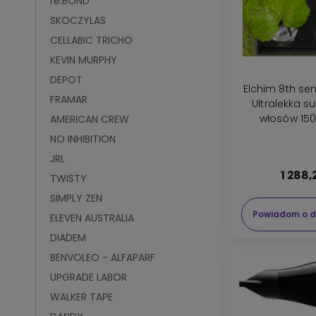
re:BOND
SKOCZYLAS
CELLABIC TRICHO
KEVIN MURPHY
DEPOT
Elchim 8th s
FRAMAR
Ultralekka s
włosów 15
AMERICAN CREW
NO INHIBITION
JRL
1 288,
TWISTY
SIMPLY ZEN
Powiadom o d
ELEVEN AUSTRALIA
DIADEM
BENVOLEO - ALFAPARF
UPGRADE LABOR
WALKER TAPE