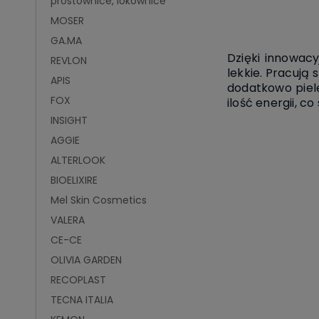
prostownice, lokownice
MOSER
GA.MA
Dzięki innowa
REVLON
lekkie. Pracują
APIS
dodatkowo pielę
FOX
ilość energii, c
INSIGHT
AGGIE
ALTERLOOK
BIOELIXIRE
Mel Skin Cosmetics
VALERA
CE-CE
OLIVIA GARDEN
RECOPLAST
TECNA ITALIA