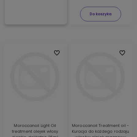
Do koszyka
Do ulubionych
Do ulubi
Moroccanoil Light Oil
Moroccanoil Treatment oil -
treatment olejek włosy
Kuracja do każdego rodzaju