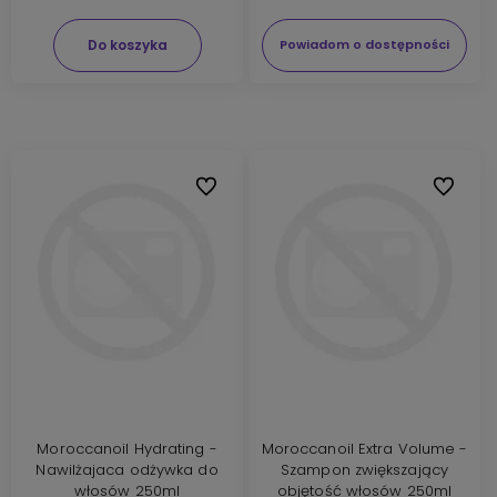
Do koszyka
Powiadom o dostępności
Do ulubionych
Do ulubi
Moroccanoil Hydrating -
Moroccanoil Extra Volume -
Nawilżajaca odżywka do
Szampon zwiększający
włosów 250ml
objętość włosów 250ml