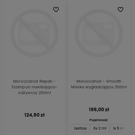
Do ulubionych
Do ulubi
Moroccanoil Repair -
Moroccanoil - Smooth
Szampon nawilżająco-
Maska wygładzająca 250ml
odżywczy 250ml
199,00 zł
124,90 zł
Pojemność:
zestaw
6x 2 ml
1x 5 ml
6