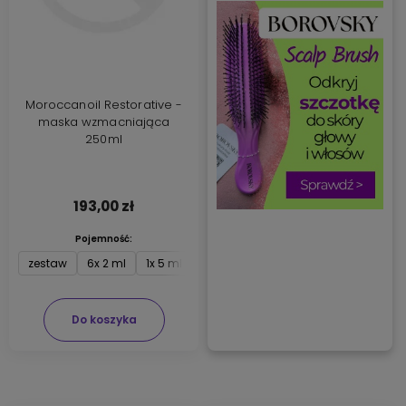
Moroccanoil Restorative -
maska wzmacniająca
250ml
193,00 zł
Pojemność:
zestaw
6x 2 ml
1x 5 ml
6x 5 ml
6x 6 ml
10x6 ml
12x6
Do koszyka