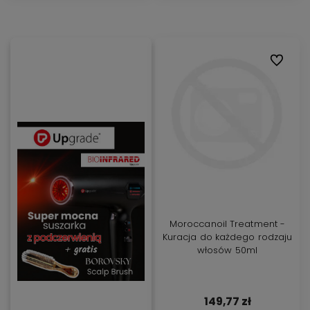
Do ulubi
Moroccanoil Treatment -
Kuracja do każdego rodzaju
włosów 50ml
149,77 zł