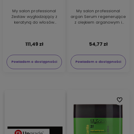
My salon professional
My salon professional
Zestaw wygładzający z
argan Serum regenerujące
keratyną do włosów
z olejkiem arganowym i
suchych i zniszczonych
keratyną 100ml
111,49 zł
54,77 zł
Powiadom o dostępności
Powiadom o dostępności
Do ulubi