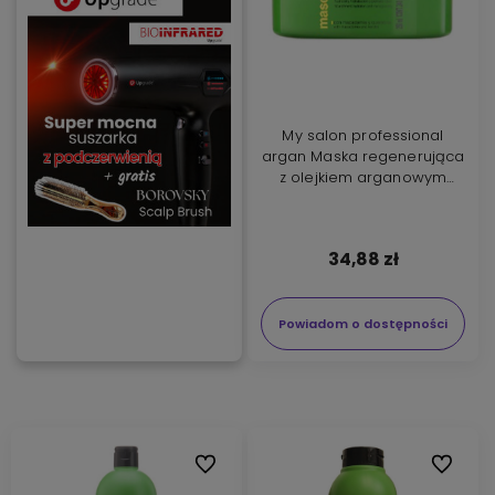
My salon professional
argan Maska regenerująca
z olejkiem arganowym
250ml
34,88 zł
Powiadom o dostępności
Do ulubionych
Do ulubi