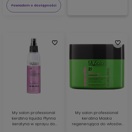
Powiadom o dostępności
Do ulubionych
Do ulubi
My salon professional
My salon professional
keratina liquida Płynna
keratina Maska
keratyna w sprayu do
regenerująca do włosów
włosów zniszczonych 100ml
zniszczonych 250ml