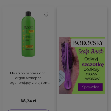
Do ulubionych
My salon professional
argan Szampon
regenerujący z olejkiem
arganowym 1000ml
68,74 zł