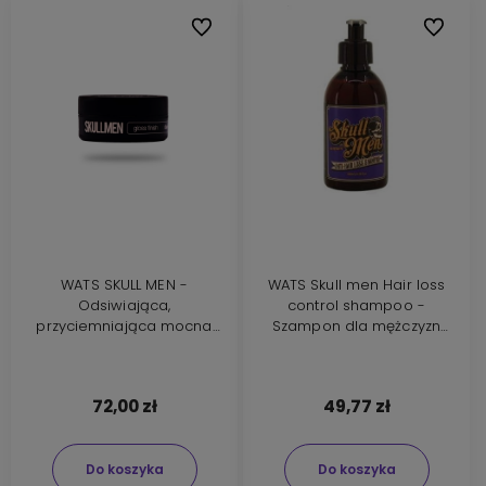
Do ulubionych
Do ulubi
WATS SKULL MEN -
WATS Skull men Hair loss
Odsiwiająca,
control shampoo -
przyciemniająca mocna
Szampon dla mężczyzn
pomada do stylizacji
przeciw wypadaniu 200ml
włosów 100ml
72,00 zł
49,77 zł
Do koszyka
Do koszyka