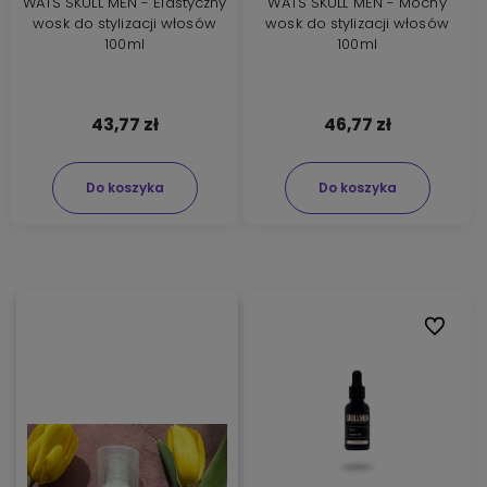
WATS SKULL MEN - Elastyczny
WATS SKULL MEN - Mocny
wosk do stylizacji włosów
wosk do stylizacji włosów
100ml
100ml
43,77 zł
46,77 zł
Do koszyka
Do koszyka
Do ulubi