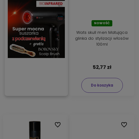
NOWOŚĆ
Wats skull men Matująca
glinka do stylizacji włosów
100ml
52,77 zł
Do koszyka
Do ulubionych
Do ulubi