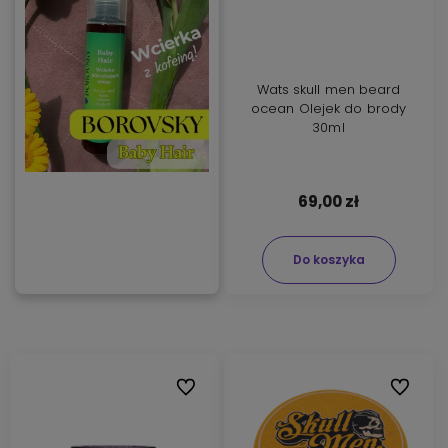
Wats skull men beard
ocean Olejek do brody
30ml
69,00 zł
Do koszyka
Do ulubionych
Do ulubi