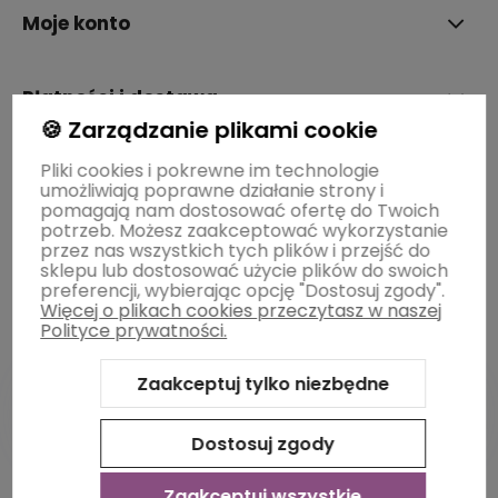
Moje konto
Płatności i dostawa
🍪 Zarządzanie plikami cookie
Pliki cookies i pokrewne im technologie
Informacje
umożliwiają poprawne działanie strony i
pomagają nam dostosować ofertę do Twoich
potrzeb. Możesz zaakceptować wykorzystanie
O nas
przez nas wszystkich tych plików i przejść do
sklepu lub dostosować użycie plików do swoich
preferencji, wybierając opcję "Dostosuj zgody".
Więcej o plikach cookies przeczytasz w naszej
Polityce prywatności.
Zaakceptuj tylko niezbędne
Dostosuj zgody
Sklep internetowy Shoper Premium
Szablon Shoper Modern
3.0™
od GrowCommerce
Zaakceptuj wszystkie