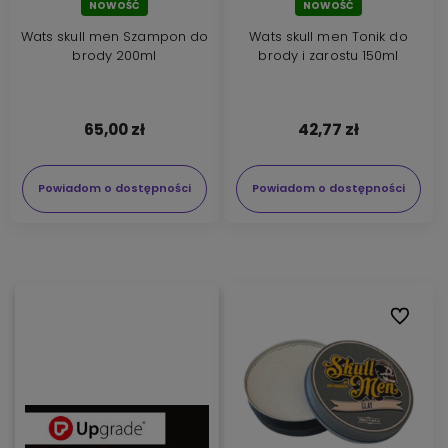
NOWOŚĆ
NOWOŚĆ
Wats skull men Szampon do
Wats skull men Tonik do
brody 200ml
brody i zarostu 150ml
65,00 zł
42,77 zł
Powiadom o dostępności
Powiadom o dostępności
Do ulubi