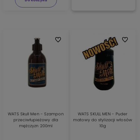
Do ulubionych
Do ulubi
WATS Skull Men - Szampon
WATS SKULL MEN - Puder
przeciwłupieżowy dla
matowy do stylizacji włosów
mężczyzn 200ml
10g