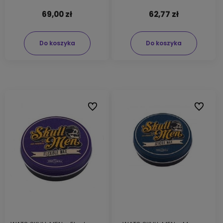
69,00 zł
62,77 zł
Do koszyka
Do koszyka
Do ulubionych
Do ulubi